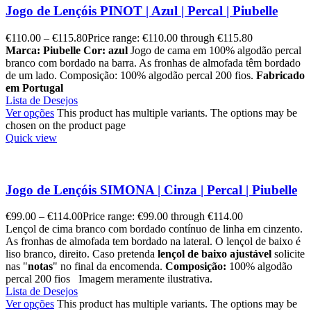
Jogo de Lençóis PINOT | Azul | Percal | Piubelle
€
110.00
–
€
115.80
Price range: €110.00 through €115.80
Marca: Piubelle
Cor: azul
Jogo de cama em 100% algodão percal
branco com bordado na barra. As fronhas de almofada têm bordado
de um lado. Composição: 100% algodão percal 200 fios.
Fabricado
em Portugal
Lista de Desejos
Ver opções
This product has multiple variants. The options may be
chosen on the product page
Quick view
Jogo de Lençóis SIMONA | Cinza | Percal | Piubelle
€
99.00
–
€
114.00
Price range: €99.00 through €114.00
Lençol de cima branco com bordado contínuo de linha em cinzento.
As fronhas de almofada tem bordado na lateral. O lençol de baixo é
liso branco, direito. Caso pretenda
lençol de baixo ajustável
solicite
nas "
notas
" no final da encomenda.
Composição:
100% algodão
percal 200 fios Imagem meramente ilustrativa.
Lista de Desejos
Ver opções
This product has multiple variants. The options may be