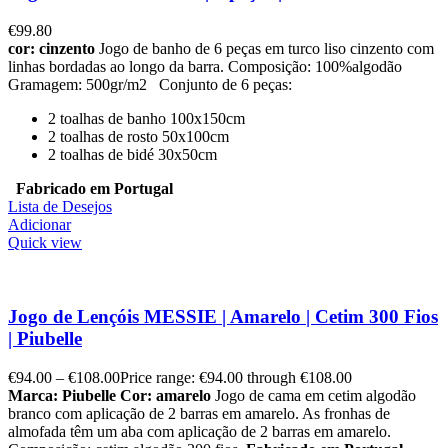
€
99.80
cor: cinzento
Jogo de banho de 6 peças em turco liso cinzento com
linhas bordadas ao longo da barra. Composição: 100%algodão
Gramagem: 500gr/m2 Conjunto de 6 peças:
2 toalhas de banho 100x150cm
2 toalhas de rosto 50x100cm
2 toalhas de bidé 30x50cm
Fabricado em Portugal
Lista de Desejos
Adicionar
Quick view
Jogo de Lençóis MESSIE | Amarelo | Cetim 300 Fios
| Piubelle
€
94.00
–
€
108.00
Price range: €94.00 through €108.00
Marca: Piubelle
Cor: amarelo
Jogo de cama em cetim algodão
branco com aplicação de 2 barras em amarelo. As fronhas de
almofada têm um aba com aplicação de 2 barras em amarelo.