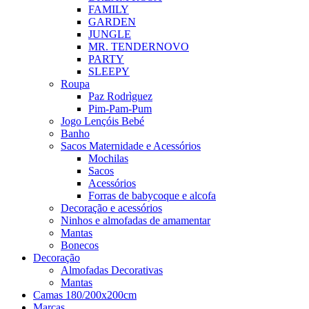
FAMILY
GARDEN
JUNGLE
MR. TENDER
NOVO
PARTY
SLEEPY
Roupa
Paz Rodrìguez
Pim-Pam-Pum
Jogo Lençóis Bebé
Banho
Sacos Maternidade e Acessórios
Mochilas
Sacos
Acessórios
Forras de babycoque e alcofa
Decoração e acessórios
Ninhos e almofadas de amamentar
Mantas
Bonecos
Decoração
Almofadas Decorativas
Mantas
Camas 180/200x200cm
Marcas