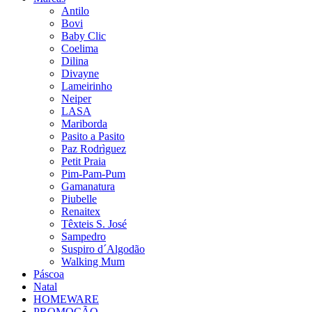
Antilo
Bovi
Baby Clic
Coelima
Dilina
Divayne
Lameirinho
Neiper
LASA
Mariborda
Pasito a Pasito
Paz Rodrìguez
Petit Praia
Pim-Pam-Pum
Gamanatura
Piubelle
Renaitex
Têxteis S. José
Sampedro
Suspiro d´Algodão
Walking Mum
Páscoa
Natal
HOMEWARE
PROMOÇÃO