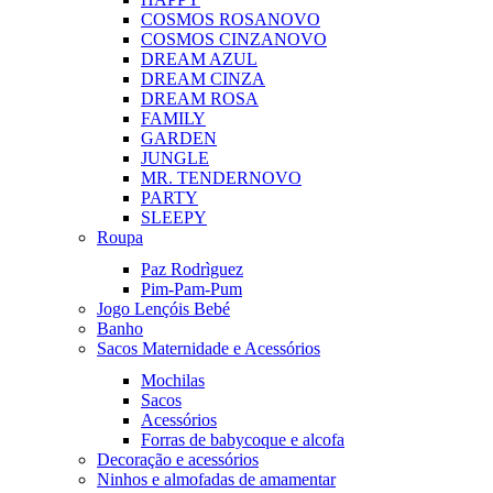
COSMOS ROSA
NOVO
COSMOS CINZA
NOVO
DREAM AZUL
DREAM CINZA
DREAM ROSA
FAMILY
GARDEN
JUNGLE
MR. TENDER
NOVO
PARTY
SLEEPY
Roupa
Paz Rodrìguez
Pim-Pam-Pum
Jogo Lençóis Bebé
Banho
Sacos Maternidade e Acessórios
Mochilas
Sacos
Acessórios
Forras de babycoque e alcofa
Decoração e acessórios
Ninhos e almofadas de amamentar