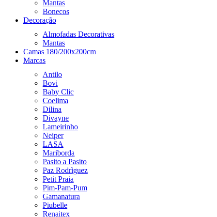
Mantas
Bonecos
Decoração
Almofadas Decorativas
Mantas
Camas 180/200x200cm
Marcas
Antilo
Bovi
Baby Clic
Coelima
Dilina
Divayne
Lameirinho
Neiper
LASA
Mariborda
Pasito a Pasito
Paz Rodrìguez
Petit Praia
Pim-Pam-Pum
Gamanatura
Piubelle
Renaitex