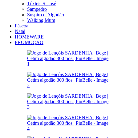
Têxteis S. José
Sampedro
Suspiro d´Algodão
Walking Mum
Páscoa
Natal
HOMEWARE
PROMOÇÃO