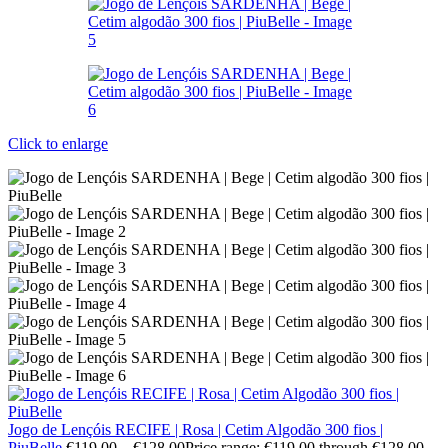
Click to enlarge
Jogo de Lençóis RECIFE | Rosa | Cetim Algodão 300 fios |
PiuBelle
€
119.00
–
€
128.00
Price range: €119.00 through €128.00