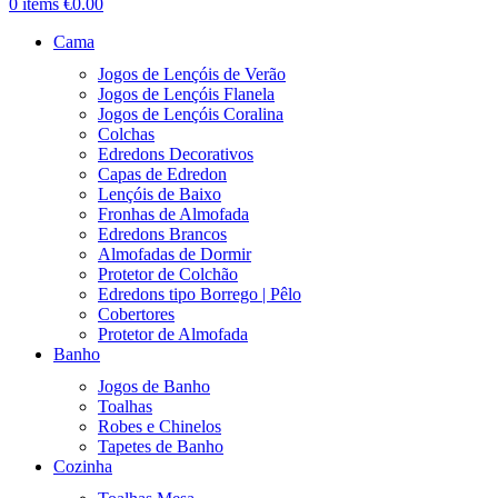
0
items
€
0.00
Cama
Jogos de Lençóis de Verão
Jogos de Lençóis Flanela
Jogos de Lençóis Coralina
Colchas
Edredons Decorativos
Capas de Edredon
Lençóis de Baixo
Fronhas de Almofada
Edredons Brancos
Almofadas de Dormir
Protetor de Colchão
Edredons tipo Borrego | Pêlo
Cobertores
Protetor de Almofada
Banho
Jogos de Banho
Toalhas
Robes e Chinelos
Tapetes de Banho
Cozinha