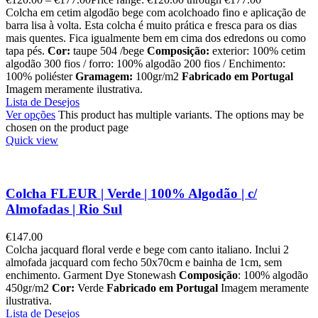
Colcha em cetim algodão bege com acolchoado fino e aplicação de
barra lisa à volta. Esta colcha é muito prática e fresca para os dias
mais quentes. Fica igualmente bem em cima dos edredons ou como
tapa pés.
Cor:
taupe 504 /bege
Composição:
exterior: 100% cetim
algodão 300 fios / forro: 100% algodão 200 fios / Enchimento:
100% poliéster
Gramagem:
100gr/m2
Fabricado em Portugal
Imagem meramente ilustrativa.
Lista de Desejos
Ver opções
This product has multiple variants. The options may be
chosen on the product page
Quick view
Colcha FLEUR | Verde | 100% Algodão | c/
Almofadas | Rio Sul
€
147.00
Colcha jacquard floral verde e bege com canto italiano. Inclui 2
almofada jacquard com fecho 50x70cm e bainha de 1cm, sem
enchimento. Garment Dye Stonewash
Composição
: 100% algodão
450gr/m2
Cor:
Verde
Fabricado em Portugal
Imagem meramente
ilustrativa.
Lista de Desejos