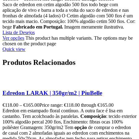
Saco de edredon em cetim algodão 500 fios todo bege com
aplicação de vivo e barra a toda a volta do saco de edredon e nas
fronhas de almofada (4 lados) O Cetim algodão com 500 fios é um
tecido mais macio. Composição: 100% algodão cetim 500 fios. Cor:
bege
Fabricado em Portugal.
Imagem meramente ilustrativa.
Lista de Desejos
Ver opções
This product has multiple variants. The options may be
chosen on the product page
Quick view
Produtos Relacionados
Edredon LARAK | 350gr/m2 | PiuBelle
€
118.00
–
€
165.00
Price range: €118.00 through €165.00
Edredon em estampado floral contínuo. A outra face é lisa em
castanho. Tem acolchoado às paralelas.
Composição
: tecido exterior
100% algodão percal 200 fios, Enchimento: fibras ocas 100%
poliéster Gramagem: 350gr/m2 Tem
opção
de comprar o edredon
de casal com 2 almofadas iguais ao edredon com enchimentos na
medida 50x70cm. As almofadas tem fecho para retirar enchimento.