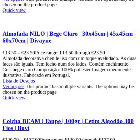
chosen on the product page
Quick view
Almofada NILO | Bege Claro | 30x45cm | 45x45cm |
60x70cm | Divayne
€
13.50
–
€
23.50
Price range: €13.50 through €23.50
Almofada decorativa chenile liso com um toque aveludado. As duas
faces são iguais. Tem fecho num dos lados. Contém enchimento.
Cor: bege claro Composição: 100% poliéster Imagem meramente
ilustrativa. Fabricado em Portugal.
Lista de Desejos
Ver opções
This product has multiple variants. The options may be
chosen on the product page
Quick view
Colcha BEAM | Taupe | 100gr | Cetim Algodão 300
Fios | Bovi
€
120.00
–
€
177.00
Price range: €120.00 through €177.00