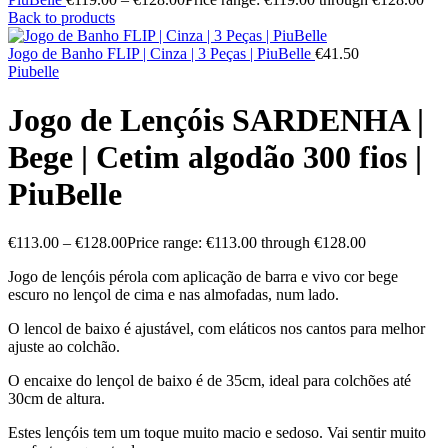
Back to products
Jogo de Banho FLIP | Cinza | 3 Peças | PiuBelle
€
41.50
Piubelle
Jogo de Lençóis SARDENHA |
Bege | Cetim algodão 300 fios |
PiuBelle
€
113.00
–
€
128.00
Price range: €113.00 through €128.00
Jogo de lençóis pérola com aplicação de barra e vivo cor bege
escuro no lençol de cima e nas almofadas, num lado.
O lencol de baixo é ajustável, com eláticos nos cantos para melhor
ajuste ao colchão.
O encaixe do lençol de baixo é de 35cm, ideal para colchões até
30cm de altura.
Estes lençóis tem um toque muito macio e sedoso. Vai sentir muito