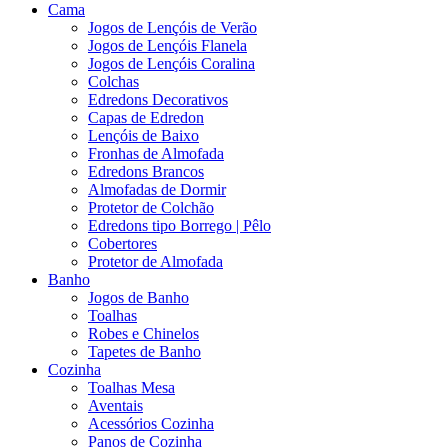
Cama
Jogos de Lençóis de Verão
Jogos de Lençóis Flanela
Jogos de Lençóis Coralina
Colchas
Edredons Decorativos
Capas de Edredon
Lençóis de Baixo
Fronhas de Almofada
Edredons Brancos
Almofadas de Dormir
Protetor de Colchão
Edredons tipo Borrego | Pêlo
Cobertores
Protetor de Almofada
Banho
Jogos de Banho
Toalhas
Robes e Chinelos
Tapetes de Banho
Cozinha
Toalhas Mesa
Aventais
Acessórios Cozinha
Panos de Cozinha