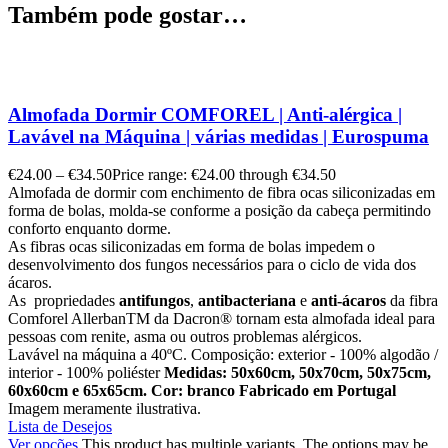
Também pode gostar…
Almofada Dormir COMFOREL | Anti-alérgica |
Lavável na Máquina | várias medidas | Eurospuma
€
24.00
–
€
34.50
Price range: €24.00 through €34.50
Almofada de dormir com enchimento de fibra ocas siliconizadas em
forma de bolas, molda-se conforme a posição da cabeça permitindo
conforto enquanto dorme.
As fibras ocas siliconizadas em forma de bolas impedem o
desenvolvimento dos fungos necessários para o ciclo de vida dos
ácaros.
As propriedades
antifungos
,
antibacteriana
e
anti-ácaros
da fibra
Comforel Allerban
TM
da Dacron
®
tornam esta almofada ideal para
pessoas com renite, asma ou outros problemas alérgicos.
Lavável na máquina a 40ºC. Composição: exterior - 100% algodão /
interior - 100% poliéster
Medidas: 50x60cm, 50x70cm, 50x75cm,
60x60cm e 65x65cm.
Cor: branco
Fabricado em Portugal
Imagem meramente ilustrativa.
Lista de Desejos
Ver opções
This product has multiple variants. The options may be