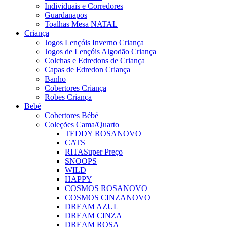
Individuais e Corredores
Guardanapos
Toalhas Mesa NATAL
Criança
Jogos Lençóis Inverno Criança
Jogos de Lençóis Algodão Criança
Colchas e Edredons de Criança
Capas de Edredon Criança
Banho
Cobertores Criança
Robes Criança
Bebé
Cobertores Bébé
Coleções Cama/Quarto
TEDDY ROSA
NOVO
CATS
RITA
Super Preço
SNOOPS
WILD
HAPPY
COSMOS ROSA
NOVO
COSMOS CINZA
NOVO
DREAM AZUL
DREAM CINZA
DREAM ROSA