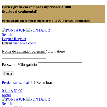
Portes grátis em compras superiores a 100€
(Portugal continental)
Portes grátis em compras superiores a 100€ (Portugal continental)
Search
Login / Register
Entrar
Criar nova conta
Nome de utilizador ou email
*
Obrigatório
Password
*
Obrigatório
Iniciar
Perdeu sua senha?
Relembrar
0
items
€
0.00
Menu
Search