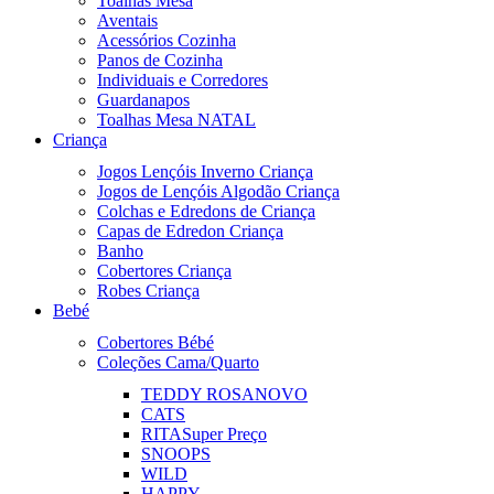
Toalhas Mesa
Aventais
Acessórios Cozinha
Panos de Cozinha
Individuais e Corredores
Guardanapos
Toalhas Mesa NATAL
Criança
Jogos Lençóis Inverno Criança
Jogos de Lençóis Algodão Criança
Colchas e Edredons de Criança
Capas de Edredon Criança
Banho
Cobertores Criança
Robes Criança
Bebé
Cobertores Bébé
Coleções Cama/Quarto
TEDDY ROSA
NOVO
CATS
RITA
Super Preço
SNOOPS
WILD
HAPPY