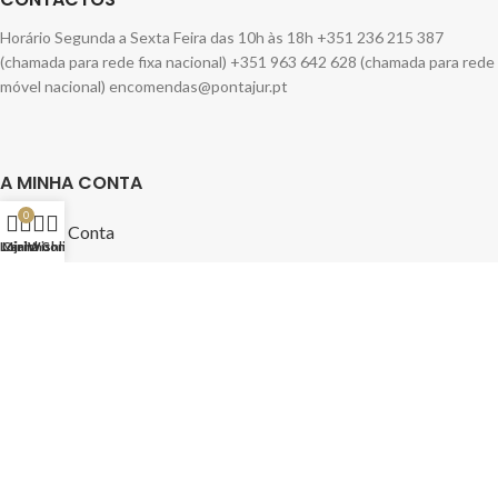
Horário Segunda a Sexta Feira das 10h às 18h +351 236 215 387
(chamada para rede fixa nacional) +351 963 642 628 (chamada para rede
móvel nacional) encomendas@pontajur.pt
A MINHA CONTA
0
A Minha Conta
Loja
Carinho
Minha Conta
Wishlist
INFORMAÇÃO LEGAL
Política de Privacidade
Política de Cookies
Termos e Condições
Livro de Reclamações
Centro de Arbitragem