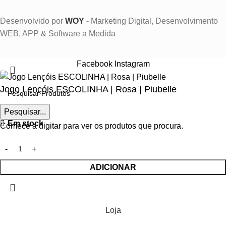
Desenvolvido por
WOY
- Marketing Digital, Desenvolvimento
WEB, APP & Software a Medida
Facebook
Instagram
Jogo Lençóis ESCOLINHA | Rosa | Piubelle
Pesquisar...
€
33.50
Em stock
Comece a digitar para ver os produtos que procura.
ADICIONAR
Loja