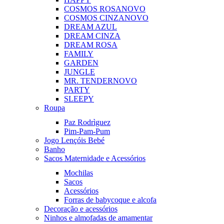
COSMOS ROSA
NOVO
COSMOS CINZA
NOVO
DREAM AZUL
DREAM CINZA
DREAM ROSA
FAMILY
GARDEN
JUNGLE
MR. TENDER
NOVO
PARTY
SLEEPY
Roupa
Paz Rodrìguez
Pim-Pam-Pum
Jogo Lençóis Bebé
Banho
Sacos Maternidade e Acessórios
Mochilas
Sacos
Acessórios
Forras de babycoque e alcofa
Decoração e acessórios
Ninhos e almofadas de amamentar