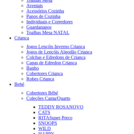
Toalhas Mesa
Aventais
Acessórios Cozinha
Panos de Cozinha
Individuais e Corredores
Guardanapos
Toalhas Mesa NATAL
Criança
Jogos Lençóis Inverno Criança
Jogos de Lençóis Algodão Criança
Colchas e Edredons de Criança
Capas de Edredon Criança
Banho
Cobertores Criança
Robes Criança
Bebé
Cobertores Bébé
Coleções Cama/Quarto
TEDDY ROSA
NOVO
CATS
RITA
Super Preço
SNOOPS
WILD
HAPPY