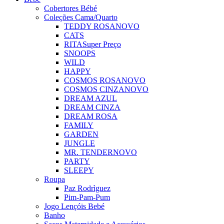
Cobertores Bébé
Coleções Cama/Quarto
TEDDY ROSA
NOVO
CATS
RITA
Super Preço
SNOOPS
WILD
HAPPY
COSMOS ROSA
NOVO
COSMOS CINZA
NOVO
DREAM AZUL
DREAM CINZA
DREAM ROSA
FAMILY
GARDEN
JUNGLE
MR. TENDER
NOVO
PARTY
SLEEPY
Roupa
Paz Rodrìguez
Pim-Pam-Pum
Jogo Lençóis Bebé
Banho