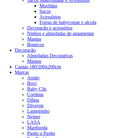
Sacos Maternidade e Acessórios
Mochilas
Sacos
Acessórios
Forras de babycoque e alcofa
Decoração e acessórios
Ninhos e almofadas de amamentar
Mantas
Bonecos
Decoração
Almofadas Decorativas
Mantas
Camas 180/200x200cm
Marcas
Antilo
Bovi
Baby Clic
Coelima
Dilina
Divayne
Lameirinho
Neiper
LASA
Mariborda
Pasito a Pasito