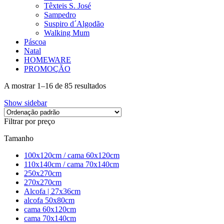
Têxteis S. José
Sampedro
Suspiro d´Algodão
Walking Mum
Páscoa
Natal
HOMEWARE
PROMOÇÃO
A mostrar 1–16 de 85 resultados
Show sidebar
Filtrar por preço
Tamanho
100x120cm / cama 60x120cm
110x140cm / cama 70x140cm
250x270cm
270x270cm
Alcofa | 27x36cm
alcofa 50x80cm
cama 60x120cm
cama 70x140cm