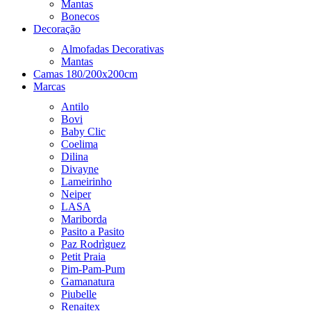
Mantas
Bonecos
Decoração
Almofadas Decorativas
Mantas
Camas 180/200x200cm
Marcas
Antilo
Bovi
Baby Clic
Coelima
Dilina
Divayne
Lameirinho
Neiper
LASA
Mariborda
Pasito a Pasito
Paz Rodrìguez
Petit Praia
Pim-Pam-Pum
Gamanatura
Piubelle
Renaitex