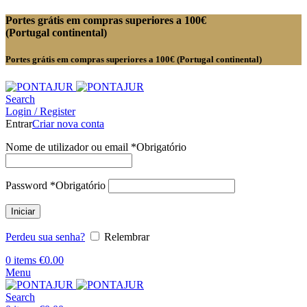
Portes grátis em compras superiores a 100€
(Portugal continental)
Portes grátis em compras superiores a 100€ (Portugal continental)
Search
Login / Register
Entrar
Criar nova conta
Nome de utilizador ou email
*
Obrigatório
Password
*
Obrigatório
Iniciar
Perdeu sua senha?
Relembrar
0
items
€
0.00
Menu
Search