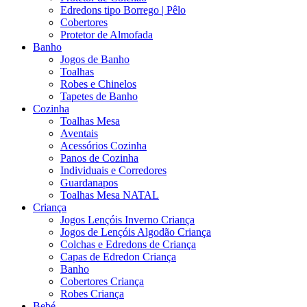
Edredons tipo Borrego | Pêlo
Cobertores
Protetor de Almofada
Banho
Jogos de Banho
Toalhas
Robes e Chinelos
Tapetes de Banho
Cozinha
Toalhas Mesa
Aventais
Acessórios Cozinha
Panos de Cozinha
Individuais e Corredores
Guardanapos
Toalhas Mesa NATAL
Criança
Jogos Lençóis Inverno Criança
Jogos de Lençóis Algodão Criança
Colchas e Edredons de Criança
Capas de Edredon Criança
Banho
Cobertores Criança
Robes Criança
Bebé