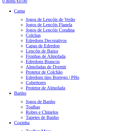
0
items
€
0.00
Cama
Jogos de Lençóis de Verão
Jogos de Lençóis Flanela
Jogos de Lençóis Coralina
Colchas
Edredons Decorativos
Capas de Edredon
Lençóis de Baixo
Fronhas de Almofada
Edredons Brancos
Almofadas de Dormir
Protetor de Colchão
Edredons tipo Borrego | Pêlo
Cobertores
Protetor de Almofada
Banho
Jogos de Banho
Toalhas
Robes e Chinelos
Tapetes de Banho
Cozinha