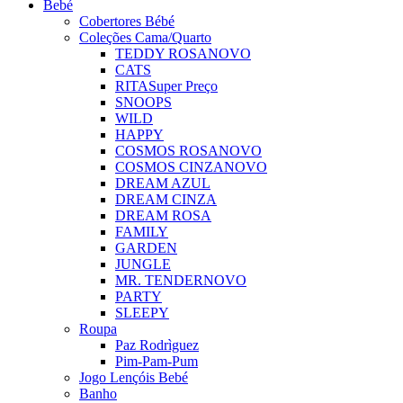
Bebé
Cobertores Bébé
Coleções Cama/Quarto
TEDDY ROSA
NOVO
CATS
RITA
Super Preço
SNOOPS
WILD
HAPPY
COSMOS ROSA
NOVO
COSMOS CINZA
NOVO
DREAM AZUL
DREAM CINZA
DREAM ROSA
FAMILY
GARDEN
JUNGLE
MR. TENDER
NOVO
PARTY
SLEEPY
Roupa
Paz Rodrìguez
Pim-Pam-Pum
Jogo Lençóis Bebé
Banho