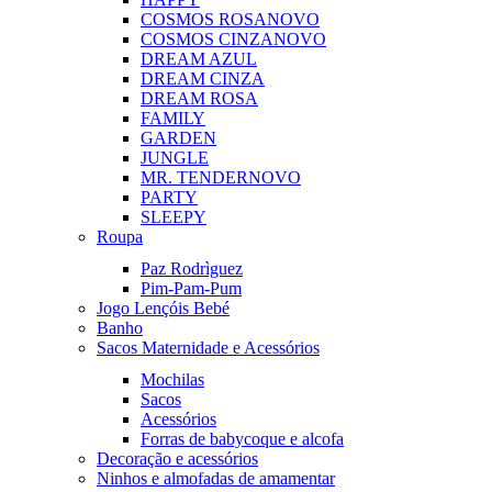
COSMOS ROSA
NOVO
COSMOS CINZA
NOVO
DREAM AZUL
DREAM CINZA
DREAM ROSA
FAMILY
GARDEN
JUNGLE
MR. TENDER
NOVO
PARTY
SLEEPY
Roupa
Paz Rodrìguez
Pim-Pam-Pum
Jogo Lençóis Bebé
Banho
Sacos Maternidade e Acessórios
Mochilas
Sacos
Acessórios
Forras de babycoque e alcofa
Decoração e acessórios
Ninhos e almofadas de amamentar