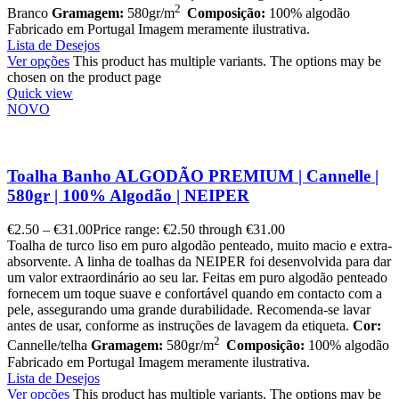
2
Branco
Gramagem:
580gr/m
Composição:
100% algodão
Fabricado em Portugal Imagem meramente ilustrativa.
Lista de Desejos
Ver opções
This product has multiple variants. The options may be
chosen on the product page
Quick view
NOVO
Toalha Banho ALGODÃO PREMIUM | Cannelle |
580gr | 100% Algodão | NEIPER
€
2.50
–
€
31.00
Price range: €2.50 through €31.00
Toalha de turco liso em puro algodão penteado, muito macio e extra-
absorvente. A linha de toalhas da NEIPER foi desenvolvida para dar
um valor extraordinário ao seu lar. Feitas em puro algodão penteado
fornecem um toque suave e confortável quando em contacto com a
pele, assegurando uma grande durabilidade. Recomenda-se lavar
antes de usar, conforme as instruções de lavagem da etiqueta.
Cor:
2
Cannelle/telha
Gramagem:
580gr/m
Composição:
100% algodão
Fabricado em Portugal Imagem meramente ilustrativa.
Lista de Desejos
Ver opções
This product has multiple variants. The options may be