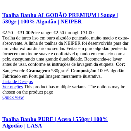
Toalha Banho ALGODÃO PREMIUM | Sauge |
580gr | 100% Algodão | NEIPER
€
2.50
–
€
31.00
Price range: €2.50 through €31.00
Toalha de turco liso em puro algodão penteado, muito macio e extra-
absorvente. A linha de toalhas da NEIPER foi desenvolvida para dar
um valor extraordinário ao seu lar. Feitas em puro algodão penteado
fornecem um toque suave e confortável quando em contacto com a
pele, assegurando uma grande durabilidade. Recomenda-se lavar
antes de usar, conforme as instruções de lavagem da etiqueta.
Cor:
2
Sauge/verde
Gramagem:
580gr/m
Composição:
100% algodão
Fabricado em Portugal Imagem meramente ilustrativa.
Lista de Desejos
Ver opções
This product has multiple variants. The options may be
chosen on the product page
Quick view
Toalha Banho PURE | Acero | 550gr | 100%
Algodão | LASA