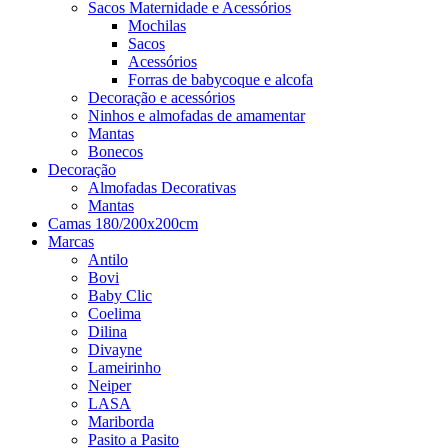
Sacos Maternidade e Acessórios
Mochilas
Sacos
Acessórios
Forras de babycoque e alcofa
Decoração e acessórios
Ninhos e almofadas de amamentar
Mantas
Bonecos
Decoração
Almofadas Decorativas
Mantas
Camas 180/200x200cm
Marcas
Antilo
Bovi
Baby Clic
Coelima
Dilina
Divayne
Lameirinho
Neiper
LASA
Mariborda
Pasito a Pasito