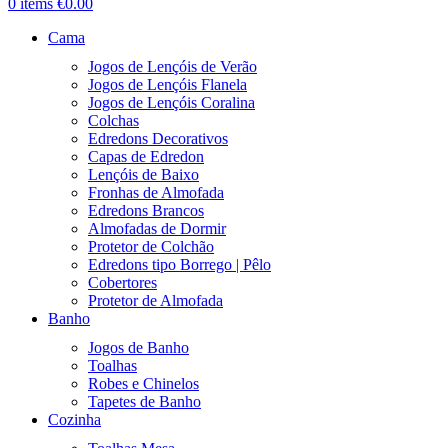
0
items
€
0.00
Cama
Jogos de Lençóis de Verão
Jogos de Lençóis Flanela
Jogos de Lençóis Coralina
Colchas
Edredons Decorativos
Capas de Edredon
Lençóis de Baixo
Fronhas de Almofada
Edredons Brancos
Almofadas de Dormir
Protetor de Colchão
Edredons tipo Borrego | Pêlo
Cobertores
Protetor de Almofada
Banho
Jogos de Banho
Toalhas
Robes e Chinelos
Tapetes de Banho
Cozinha