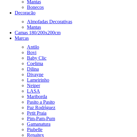
Mantas
Bonecos
Decoração
Almofadas Decorativas
Mantas
Camas 180/200x200cm
Marcas
Antilo
Bovi
Baby Clic
Coelima
Dilina
Divayne
Lameirinho
Neiper
LASA
Mariborda
Pasito a Pasito
Paz Rodrìguez
Petit Praia
Pim-Pam-Pum
Gamanatura
Piubelle
Renaitex