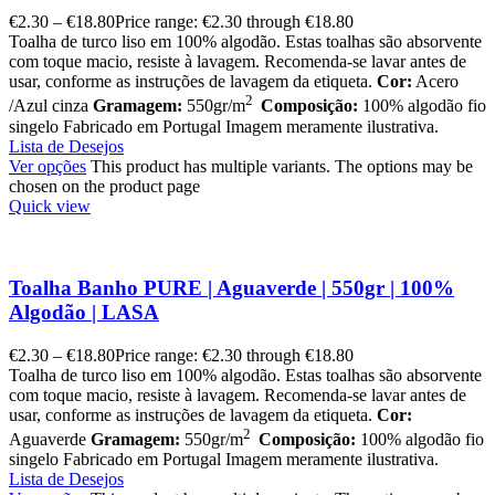
€
2.30
–
€
18.80
Price range: €2.30 through €18.80
Toalha de turco liso em 100% algodão. Estas toalhas são absorvente
com toque macio, resiste à lavagem. Recomenda-se lavar antes de
usar, conforme as instruções de lavagem da etiqueta.
Cor:
Acero
2
/Azul cinza
Gramagem:
550gr/m
Composição:
100% algodão fio
singelo Fabricado em Portugal Imagem meramente ilustrativa.
Lista de Desejos
Ver opções
This product has multiple variants. The options may be
chosen on the product page
Quick view
Toalha Banho PURE | Aguaverde | 550gr | 100%
Algodão | LASA
€
2.30
–
€
18.80
Price range: €2.30 through €18.80
Toalha de turco liso em 100% algodão. Estas toalhas são absorvente
com toque macio, resiste à lavagem. Recomenda-se lavar antes de
usar, conforme as instruções de lavagem da etiqueta.
Cor:
2
Aguaverde
Gramagem:
550gr/m
Composição:
100% algodão fio
singelo Fabricado em Portugal Imagem meramente ilustrativa.
Lista de Desejos