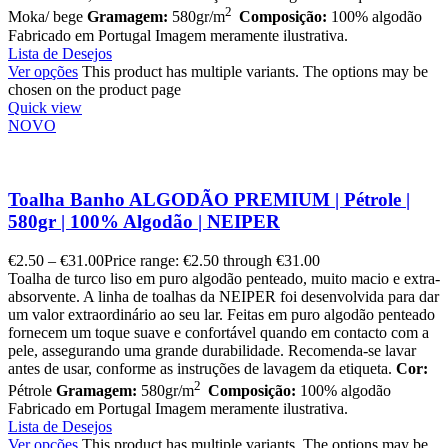
2
Moka/ bege
Gramagem:
580gr/m
Composição:
100% algodão
Fabricado em Portugal Imagem meramente ilustrativa.
Lista de Desejos
Ver opções
This product has multiple variants. The options may be
chosen on the product page
Quick view
NOVO
Toalha Banho ALGODÃO PREMIUM | Pétrole |
580gr | 100% Algodão | NEIPER
€
2.50
–
€
31.00
Price range: €2.50 through €31.00
Toalha de turco liso em puro algodão penteado, muito macio e extra-
absorvente. A linha de toalhas da NEIPER foi desenvolvida para dar
um valor extraordinário ao seu lar. Feitas em puro algodão penteado
fornecem um toque suave e confortável quando em contacto com a
pele, assegurando uma grande durabilidade. Recomenda-se lavar
antes de usar, conforme as instruções de lavagem da etiqueta.
Cor:
2
Pétrole
Gramagem:
580gr/m
Composição:
100% algodão
Fabricado em Portugal Imagem meramente ilustrativa.
Lista de Desejos
Ver opções
This product has multiple variants. The options may be