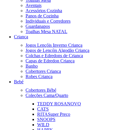
Toalhas Mesa
Aventais
Acessórios Cozinha
Panos de Cozinha
Individuais e Corredores
Guardanapos
Toalhas Mesa NATAL
Criança
Jogos Lençóis Inverno Criança
Jogos de Lençóis Algodão Criança
Colchas e Edredons de Criança
Capas de Edredon Criança
Banho
Cobertores Criança
Robes Criança
Bebé
Cobertores Bébé
Coleções Cama/Quarto
TEDDY ROSA
NOVO
CATS
RITA
Super Preço
SNOOPS
WILD
HAPPY