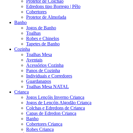
Protetor de Colchão
Edredons tipo Borrego | Pêlo
Cobertores
Protetor de Almofada
Banho
Jogos de Banho
Toalhas
Robes e Chinelos
Tapetes de Banho
Cozinha
Toalhas Mesa
Aventais
Acessórios Cozinha
Panos de Cozinha
Individuais e Corredores
Guardanapos
Toalhas Mesa NATAL
Criança
Jogos Lençóis Inverno Criança
Jogos de Lençóis Algodão Criança
Colchas e Edredons de Criança
Capas de Edredon Criança
Banho
Cobertores Criança
Robes Criança