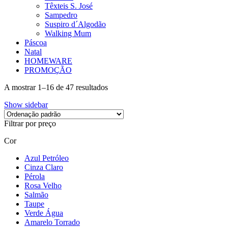
Têxteis S. José
Sampedro
Suspiro d´Algodão
Walking Mum
Páscoa
Natal
HOMEWARE
PROMOÇÃO
A mostrar 1–16 de 47 resultados
Show sidebar
Filtrar por preço
Cor
Azul Petróleo
Cinza Claro
Pérola
Rosa Velho
Salmão
Taupe
Verde Água
Amarelo Torrado