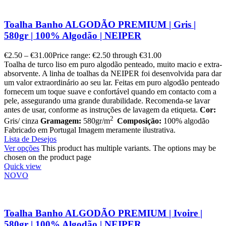
Toalha Banho ALGODÃO PREMIUM | Gris |
580gr | 100% Algodão | NEIPER
€
2.50
–
€
31.00
Price range: €2.50 through €31.00
Toalha de turco liso em puro algodão penteado, muito macio e extra-
absorvente. A linha de toalhas da NEIPER foi desenvolvida para dar
um valor extraordinário ao seu lar. Feitas em puro algodão penteado
fornecem um toque suave e confortável quando em contacto com a
pele, assegurando uma grande durabilidade. Recomenda-se lavar
antes de usar, conforme as instruções de lavagem da etiqueta.
Cor:
2
Gris/ cinza
Gramagem:
580gr/m
Composição:
100% algodão
Fabricado em Portugal Imagem meramente ilustrativa.
Lista de Desejos
Ver opções
This product has multiple variants. The options may be
chosen on the product page
Quick view
NOVO
Toalha Banho ALGODÃO PREMIUM | Ivoire |
580gr | 100% Algodão | NEIPER