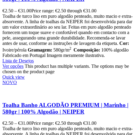
€
2.50
–
€
31.00
Price range: €2.50 through €31.00
Toalha de turco liso em puro algodão penteado, muito macio e extra-
absorvente. A linha de toalhas da NEIPER foi desenvolvida para dar
um valor extraordinário ao seu lar. Feitas em puro algodão penteado
fornecem um toque suave e confortável quando em contacto com a
pele, assegurando uma grande durabilidade. Recomenda-se lavar
antes de usar, conforme as instruções de lavagem da etiqueta.
Cor:
2
Ivoire/pérola
Gramagem:
580gr/m
Composição:
100% algodão
Fabricado em Portugal Imagem meramente ilustrativa.
Lista de Desejos
Ver opções
This product has multiple variants. The options may be
chosen on the product page
Quick view
NOVO
Toalha Banho ALGODÃO PREMIUM | Marinho |
580gr | 100% Algodão | NEIPER
€
2.50
–
€
31.00
Price range: €2.50 through €31.00
Toalha de turco liso em puro algodão penteado, muito macio e extra-
absorvente. A linha de toalhas da NEIPER foi desenvolvida para dar