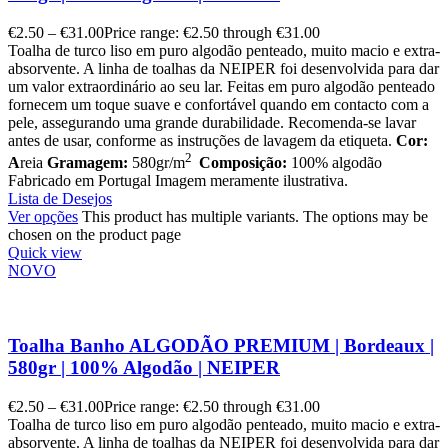
€
2.50
–
€
31.00
Price range: €2.50 through €31.00
Toalha de turco liso em puro algodão penteado, muito macio e extra-
absorvente. A linha de toalhas da NEIPER foi desenvolvida para dar
um valor extraordinário ao seu lar. Feitas em puro algodão penteado
fornecem um toque suave e confortável quando em contacto com a
pele, assegurando uma grande durabilidade. Recomenda-se lavar
antes de usar, conforme as instruções de lavagem da etiqueta.
Cor:
2
A
reia
Gramagem:
580gr/m
Composição:
100% algodão
Fabricado em Portugal Imagem meramente ilustrativa.
Lista de Desejos
Ver opções
This product has multiple variants. The options may be
chosen on the product page
Quick view
NOVO
Toalha Banho ALGODÃO PREMIUM | Bordeaux |
580gr | 100% Algodão | NEIPER
€
2.50
–
€
31.00
Price range: €2.50 through €31.00
Toalha de turco liso em puro algodão penteado, muito macio e extra-
absorvente. A linha de toalhas da NEIPER foi desenvolvida para dar