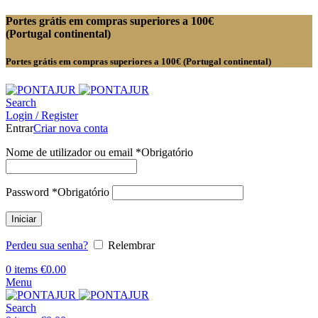
Portes grátis em compras superiores a 100€
(Portugal continental)
Portes grátis em compras superiores a 100€ (Portugal continental)
Search
Login / Register
Entrar
Criar nova conta
Nome de utilizador ou email
*
Obrigatório
Password
*
Obrigatório
Iniciar
Perdeu sua senha?
Relembrar
0
items
€
0.00
Menu
Search