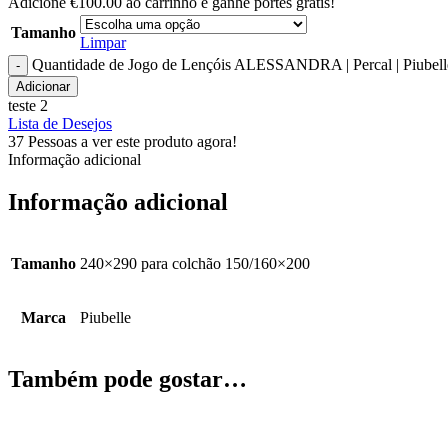
Adicione
€
100.00
ao carrinho e ganhe portes grátis!
Tamanho
Limpar
Quantidade de Jogo de Lençóis ALESSANDRA | Percal | Piubell
Adicionar
teste 2
Lista de Desejos
37
Pessoas a ver este produto agora!
Informação adicional
Informação adicional
Tamanho
240×290 para colchão 150/160×200
Marca
Piubelle
Também pode gostar…