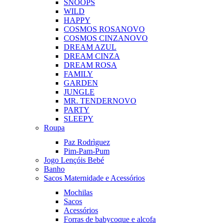
SNOOPS
WILD
HAPPY
COSMOS ROSA
NOVO
COSMOS CINZA
NOVO
DREAM AZUL
DREAM CINZA
DREAM ROSA
FAMILY
GARDEN
JUNGLE
MR. TENDER
NOVO
PARTY
SLEEPY
Roupa
Paz Rodrìguez
Pim-Pam-Pum
Jogo Lençóis Bebé
Banho
Sacos Maternidade e Acessórios
Mochilas
Sacos
Acessórios
Forras de babycoque e alcofa