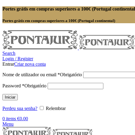
Portes grátis em compras superiores a 100€ (Portugal continental
Portes grátis em compras superiores a 100€ (Portugal continental)
Search
Login / Register
Entrar
Criar nova conta
Nome de utilizador ou email
*
Obrigatório
Password
*
Obrigatório
Iniciar
Perdeu sua senha?
Relembrar
0
items
€
0.00
Menu