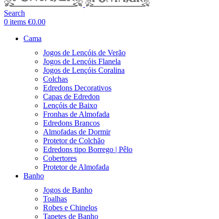
Search
0
items
€
0.00
Cama
Jogos de Lençóis de Verão
Jogos de Lençóis Flanela
Jogos de Lençóis Coralina
Colchas
Edredons Decorativos
Capas de Edredon
Lençóis de Baixo
Fronhas de Almofada
Edredons Brancos
Almofadas de Dormir
Protetor de Colchão
Edredons tipo Borrego | Pêlo
Cobertores
Protetor de Almofada
Banho
Jogos de Banho
Toalhas
Robes e Chinelos
Tapetes de Banho