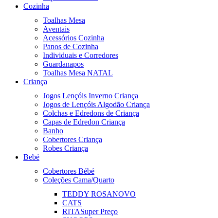
Cozinha
Toalhas Mesa
Aventais
Acessórios Cozinha
Panos de Cozinha
Individuais e Corredores
Guardanapos
Toalhas Mesa NATAL
Criança
Jogos Lençóis Inverno Criança
Jogos de Lençóis Algodão Criança
Colchas e Edredons de Criança
Capas de Edredon Criança
Banho
Cobertores Criança
Robes Criança
Bebé
Cobertores Bébé
Coleções Cama/Quarto
TEDDY ROSA
NOVO
CATS
RITA
Super Preço