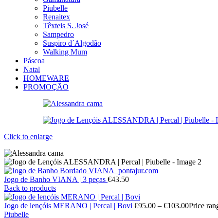
Piubelle
Renaitex
Têxteis S. José
Sampedro
Suspiro d´Algodão
Walking Mum
Páscoa
Natal
HOMEWARE
PROMOÇÃO
Click to enlarge
Jogo de Banho VIANA | 3 peças
€
43.50
Back to products
Jogo de lençóis MERANO | Percal | Bovi
€
95.00
–
€
103.00
Price ran
Piubelle