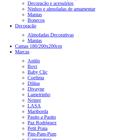
Decoração e acessórios
Ninhos e almofadas de amamentar
Mantas
Bonecos
Decoração
Almofadas Decorativas
Mantas
Camas 180/200x200cm
Marcas
Antilo
Bovi
Baby Clic
Coelima
Dilina
Divayne
Lameirinho
Neiper
LASA
Mariborda
Pasito a Pasito
Paz Rodrìguez
Petit Praia
Pim-Pam-Pum
Gamanatura