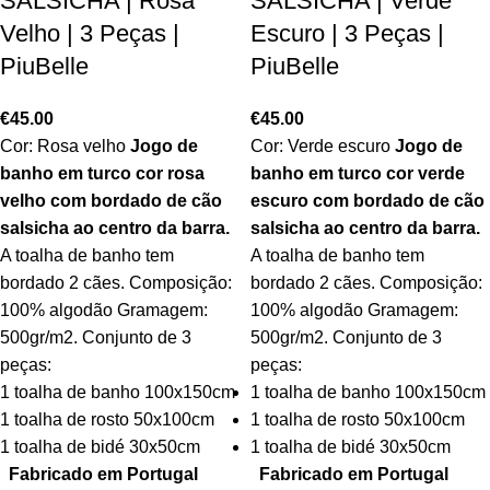
SALSICHA | Rosa
SALSICHA | Verde
Velho | 3 Peças |
Escuro | 3 Peças |
PiuBelle
PiuBelle
€
45.00
€
45.00
Cor: Rosa velho
Jogo de
Cor: Verde escuro
Jogo de
banho em turco cor rosa
banho em turco cor verde
velho com bordado de cão
escuro com bordado de cão
salsicha ao centro da barra
.
salsicha ao centro da barra
.
A toalha de banho tem
A toalha de banho tem
bordado 2 cães. Composição:
bordado 2 cães. Composição:
100% algodão Gramagem:
100% algodão Gramagem:
500gr/m2. Conjunto de 3
500gr/m2. Conjunto de 3
peças:
peças:
1 toalha de banho 100x150cm
1 toalha de banho 100x150cm
1 toalha de rosto 50x100cm
1 toalha de rosto 50x100cm
1 toalha de bidé 30x50cm
1 toalha de bidé 30x50cm
Fabricado em Portugal
Fabricado em Portugal