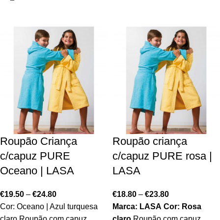
Roupão Criança
Roupão criança
c/capuz PURE
c/capuz PURE rosa |
Oceano | LASA
LASA
€
19.50
–
€
24.80
€
18.80
–
€
23.80
Cor: Oceano | Azul turquesa
Marca: LASA
Cor: Rosa
claro Roupão com capuz.
claro
Roupão com capuz.