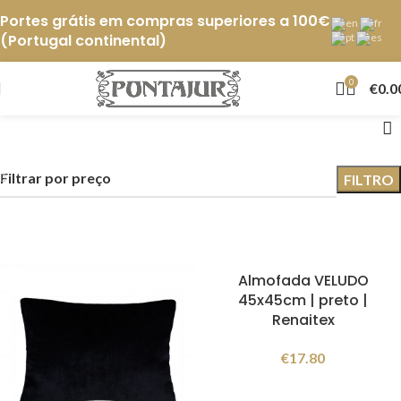
Portes grátis em compras superiores a 100€
(Portugal continental)
0
€
0.0
Filtrar por preço
FILTRO
Almofada VELUDO
45x45cm | preto |
Renaitex
€
17.80