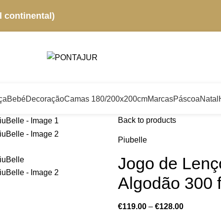
 continental)
ça
Bebé
Decoração
Camas 180/200x200cm
Marcas
Páscoa
Natal
Back to products
Piubelle
Jogo de Lenç
Algodão 300 f
€
119.00
–
€
128.00