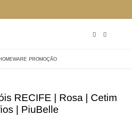
€
0.
HOMEWARE
PROMOÇÃO
óis RECIFE | Rosa | Cetim
ios | PiuBelle