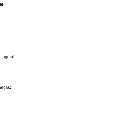
ar
o agora!
peças: