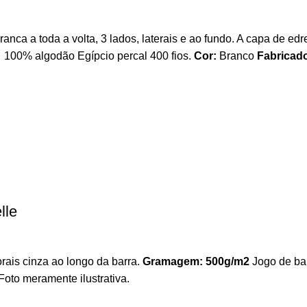
nca a toda a volta, 3 lados, laterais e ao fundo. A capa de ed
:
100% algodão Egípcio percal 400 fios.
Cor:
Branco
Fabricad
lle
rais cinza ao longo da barra.
Gramagem: 500g/m2
Jogo de ban
Foto meramente ilustrativa.