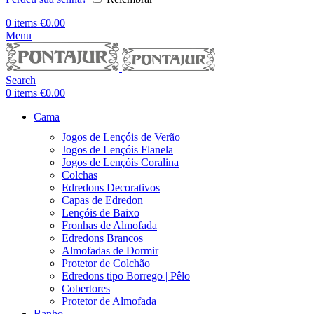
0
items
€
0.00
Menu
Search
0
items
€
0.00
Cama
Jogos de Lençóis de Verão
Jogos de Lençóis Flanela
Jogos de Lençóis Coralina
Colchas
Edredons Decorativos
Capas de Edredon
Lençóis de Baixo
Fronhas de Almofada
Edredons Brancos
Almofadas de Dormir
Protetor de Colchão
Edredons tipo Borrego | Pêlo
Cobertores
Protetor de Almofada
Banho