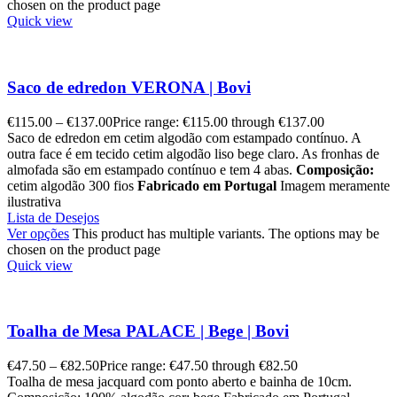
chosen on the product page
Quick view
Saco de edredon VERONA | Bovi
€
115.00
–
€
137.00
Price range: €115.00 through €137.00
Saco de edredon em cetim algodão com estampado contínuo. A
outra face é em tecido cetim algodão liso bege claro. As fronhas de
almofada são em estampado contínuo e tem 4 abas.
Composição:
cetim algodão 300 fios
Fabricado em Portugal
Imagem meramente
ilustrativa
Lista de Desejos
Ver opções
This product has multiple variants. The options may be
chosen on the product page
Quick view
Toalha de Mesa PALACE | Bege | Bovi
€
47.50
–
€
82.50
Price range: €47.50 through €82.50
Toalha de mesa jacquard com ponto aberto e bainha de 10cm.