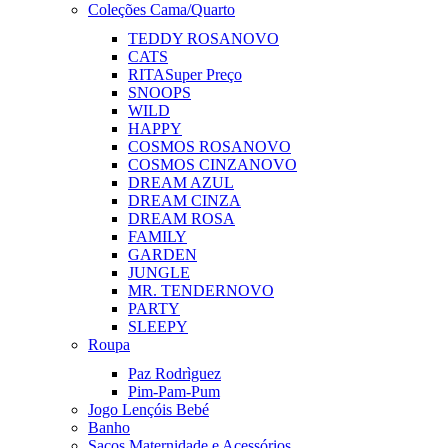
Coleções Cama/Quarto
TEDDY ROSA
NOVO
CATS
RITA
Super Preço
SNOOPS
WILD
HAPPY
COSMOS ROSA
NOVO
COSMOS CINZA
NOVO
DREAM AZUL
DREAM CINZA
DREAM ROSA
FAMILY
GARDEN
JUNGLE
MR. TENDER
NOVO
PARTY
SLEEPY
Roupa
Paz Rodrìguez
Pim-Pam-Pum
Jogo Lençóis Bebé
Banho
Sacos Maternidade e Acessórios