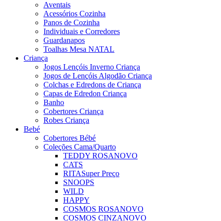
Aventais
Acessórios Cozinha
Panos de Cozinha
Individuais e Corredores
Guardanapos
Toalhas Mesa NATAL
Criança
Jogos Lençóis Inverno Criança
Jogos de Lençóis Algodão Criança
Colchas e Edredons de Criança
Capas de Edredon Criança
Banho
Cobertores Criança
Robes Criança
Bebé
Cobertores Bébé
Coleções Cama/Quarto
TEDDY ROSA
NOVO
CATS
RITA
Super Preço
SNOOPS
WILD
HAPPY
COSMOS ROSA
NOVO
COSMOS CINZA
NOVO