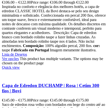
€
106.00
–
€
122.00
Price range: €106.00 through €122.00
Inspirada no conforto e elegância dos melhores hotéis, a capa de
edredon CLASSIC HOTEL da Bovi destaca-se pelo seu design
minimalista e sofisticado. Confeccionada em percal 200 fios, oferece
um toque suave, fresco e extremamente confortável, ideal para
noites de descanso com máxima qualidade. Os detalhes discretos em
contraste conferem um visual moderno e intemporal, perfeito para
quartos elegantes e acolhedores. Descrição: Capa de edredon
branco com bordado rolinho taupe a fazer linhas cruzadas. As
almofadas tem bordado rolinho taupe nos 4 lados. Não inclui
enchimentos.
Composição:
100% algodão percal, 200 fios.
cor:
taupe
Fabricado em Portugal
Imagem meramente ilustrativa.
Lista de Desejos
Ver opções
This product has multiple variants. The options may be
chosen on the product page
Quick view
Capa de Edredon DUCHAMP | Rosa | Cetim 300
fios | Bovi
€
145.00
–
€
175.00
Price range: €145.00 through €175.00
Saco de edredon rosa velho com bordados em bege do centro até ao