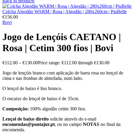
Back to products
Colcha Algodão WARM | Rosa | Algodão | 280x260cm | PiuBelle
€
156.00
Bovi
Jogo de Lençóis CAETANO |
Rosa | Cetim 300 fios | Bovi
€
112.00
–
€
130.00
Price range: €112.00 through €130.00
Jogo de lençóis branco com aplicação de barra rosa no lençol de
cima e nas fronhas de almofada, num lado.
O lençol de baixo é liso branco.
O encaixe do lençol de baixo é de 35cm.
Composição:
100% algodão cetim 300 fios.
Lençol de baixo direito
solicite através do e-mail
encomendas@pontajur.pt
, ou no campo
NOTAS
no final da
encomenda.