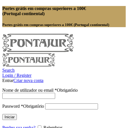
Portes grátis em compras superiores a 100€
(Portugal continental)
Portes grátis em compras superiores a 100€ (Portugal continental)
Search
Login / Register
Entrar
Criar nova conta
Nome de utilizador ou email
*
Obrigatório
Password
*
Obrigatório
Iniciar
Perdeu sua senha?
Relembrar