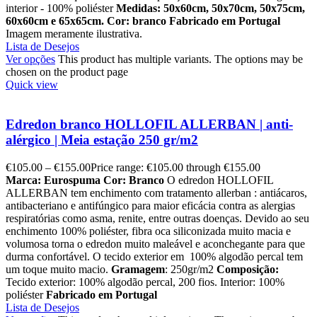
interior - 100% poliéster
Medidas: 50x60cm, 50x70cm, 50x75cm,
60x60cm e 65x65cm.
Cor: branco
Fabricado em Portugal
Imagem meramente ilustrativa.
Lista de Desejos
Ver opções
This product has multiple variants. The options may be
chosen on the product page
Quick view
Edredon branco HOLLOFIL ALLERBAN | anti-
alérgico | Meia estação 250 gr/m2
€
105.00
–
€
155.00
Price range: €105.00 through €155.00
Marca: Eurospuma
Cor: Branco
O edredon HOLLOFIL
ALLERBAN tem enchimento com tratamento allerban : antiácaros,
antibacteriano e antifúngico para maior eficácia contra as alergias
respiratórias como asma, renite, entre outras doenças. Devido ao seu
enchimento 100% poliéster, fibra oca siliconizada muito macia e
volumosa torna o edredon muito maleável e aconchegante para que
durma confortável. O tecido exterior em 100% algodão percal tem
um toque muito macio.
Gramagem
: 250gr/m2
Composição:
Tecido exterior: 100% algodão percal, 200 fios. Interior: 100%
poliéster
Fabricado em Portugal
Lista de Desejos