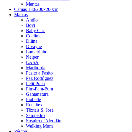
Mantas
Camas 180/200x200cm
Marcas
Antilo
Bovi
Baby Clic
Coelima
Dilina
Divayne
Lameirinho
Neiper
LASA
Mariborda
Pasito a Pasito
Paz Rodrìguez
Petit Praia
Pim-Pam-Pum
Gamanatura
Piubelle
Renaitex
Têxteis S. José
Sampedro
Suspiro d´Algodão
Walking Mum
Páscoa