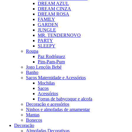
DREAM AZUL
DREAM CINZA
DREAM ROSA
FAMILY
GARDEN
JUNGLE
MR. TENDER
NOVO
PARTY
SLEEPY
Roupa
Paz Rodrìguez
Pim-Pam-Pum
Jogo Lençóis Bebé
Banho
Sacos Maternidade e Acessórios
Mochilas
Sacos
Acessórios
Forras de babycoque e alcofa
Decoração e acessórios
Ninhos e almofadas de amamentar
Mantas
Bonecos
Decoração
Almofadas Decorativas