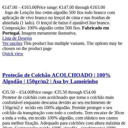
€
147.00
–
€
163.00
Price range: €147.00 through €163.00
Jogo de Lençóis liso cetim algodão 500 fios todo branco com
aplicação de vivo branco no lençol de cima e nas fronhas de
almofada (1 lado). O lençol de baixo é ajustável liso branco.
Composição: 100% algodão cetim 500 fios.
Fabricado em
Portugal.
Imagem meramente ilustrativa.
Lista de Desejos
Ver opções
This product has multiple variants. The options may be
chosen on the product page
Quick view
Proteção de Colchão ACOLCHOADO | 100%
Algodão | 150gr/m2 | Asa by Lameirinho
€
35.50
–
€
54.00
Price range: €35.50 through €54.00
Protetor de colchão com acolchoado que torna o colchão mais
confortável enquanto descansa devido ao seu enchimento de
150gr/m2 e tecido em 100% algodão. Permite proteger o seu
colchão da transpiração com todo o conforto. Tem encaixe de 30cm
a toda a volta, em tecido 100% algodão, com elástico nos cantos
para melhor fixação. Adequado para colchões com altura máxima de