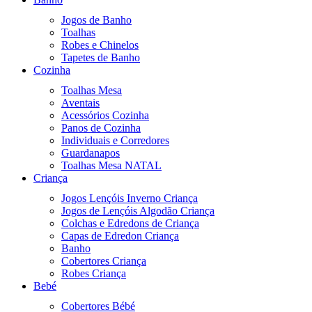
Jogos de Banho
Toalhas
Robes e Chinelos
Tapetes de Banho
Cozinha
Toalhas Mesa
Aventais
Acessórios Cozinha
Panos de Cozinha
Individuais e Corredores
Guardanapos
Toalhas Mesa NATAL
Criança
Jogos Lençóis Inverno Criança
Jogos de Lençóis Algodão Criança
Colchas e Edredons de Criança
Capas de Edredon Criança
Banho
Cobertores Criança
Robes Criança
Bebé
Cobertores Bébé