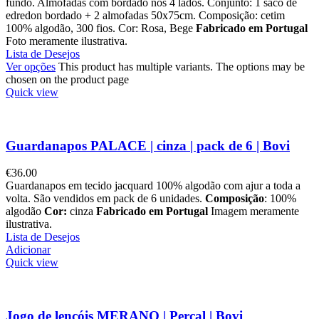
fundo. Almofadas com bordado nos 4 lados. Conjunto: 1 saco de
edredon bordado + 2 almofadas 50x75cm. Composição: cetim
100% algodão, 300 fios. Cor: Rosa, Bege
Fabricado em Portugal
Foto meramente ilustrativa.
Lista de Desejos
Ver opções
This product has multiple variants. The options may be
chosen on the product page
Quick view
Guardanapos PALACE | cinza | pack de 6 | Bovi
€
36.00
Guardanapos em tecido jacquard 100% algodão com ajur a toda a
volta. São vendidos em pack de 6 unidades.
Composição
: 100%
algodão
Cor:
cinza
Fabricado em Portugal
Imagem meramente
ilustrativa.
Lista de Desejos
Adicionar
Quick view
Jogo de lençóis MERANO | Percal | Bovi