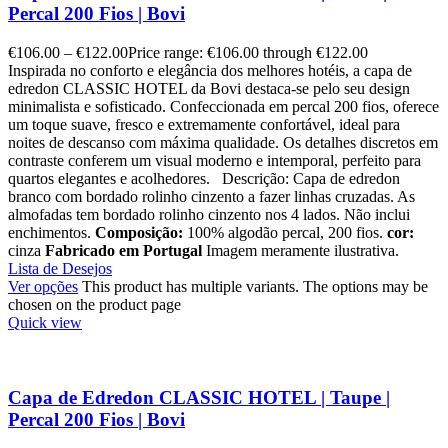
Percal 200 Fios | Bovi
€
106.00
–
€
122.00
Price range: €106.00 through €122.00
Inspirada no conforto e elegância dos melhores hotéis, a capa de
edredon CLASSIC HOTEL da Bovi destaca-se pelo seu design
minimalista e sofisticado. Confeccionada em percal 200 fios, oferece
um toque suave, fresco e extremamente confortável, ideal para
noites de descanso com máxima qualidade. Os detalhes discretos em
contraste conferem um visual moderno e intemporal, perfeito para
quartos elegantes e acolhedores. Descrição: Capa de edredon
branco com bordado rolinho cinzento a fazer linhas cruzadas. As
almofadas tem bordado rolinho cinzento nos 4 lados. Não inclui
enchimentos.
Composição:
100% algodão percal, 200 fios.
cor:
cinza
Fabricado em Portugal
Imagem meramente ilustrativa.
Lista de Desejos
Ver opções
This product has multiple variants. The options may be
chosen on the product page
Quick view
Capa de Edredon CLASSIC HOTEL | Taupe |
Percal 200 Fios | Bovi