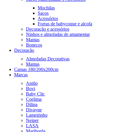
Mochilas
Sacos
Acessórios
Forras de babycoque e alcofa
Decoração e acessórios
Ninhos e almofadas de amamentar
Mantas
Bonecos
Decoração
Almofadas Decorativas
Mantas
Camas 180/200x200cm
Marcas
Antilo
Bovi
Baby Clic
Coelima
Dilina
Divayne
Lameirinho
Neiper
LASA
Mariborda