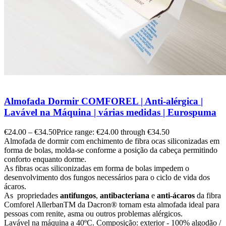
Almofada Dormir COMFOREL | Anti-alérgica |
Lavável na Máquina | várias medidas | Eurospuma
€
24.00
–
€
34.50
Price range: €24.00 through €34.50
Almofada de dormir com enchimento de fibra ocas siliconizadas em
forma de bolas, molda-se conforme a posição da cabeça permitindo
conforto enquanto dorme.
As fibras ocas siliconizadas em forma de bolas impedem o
desenvolvimento dos fungos necessários para o ciclo de vida dos
ácaros.
As propriedades
antifungos
,
antibacteriana
e
anti-ácaros
da fibra
Comforel Allerban
TM
da Dacron
®
tornam esta almofada ideal para
pessoas com renite, asma ou outros problemas alérgicos.
Lavável na máquina a 40ºC. Composição: exterior - 100% algodão /