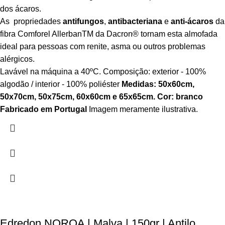
dos ácaros.
As propriedades
antifungos
,
antibacteriana
e
anti-ácaros
da
fibra Comforel Allerban
TM
da Dacron
®
tornam esta almofada
ideal para pessoas com renite, asma ou outros problemas
alérgicos.
Lavável na máquina a 40ºC. Composição: exterior - 100%
algodão / interior - 100% poliéster
Medidas: 50x60cm,
50x70cm, 50x75cm, 60x60cm e 65x65cm.
Cor: branco
Fabricado em Portugal
Imagem meramente ilustrativa.
Edredon NOROA | Malva | 150gr | Antilo