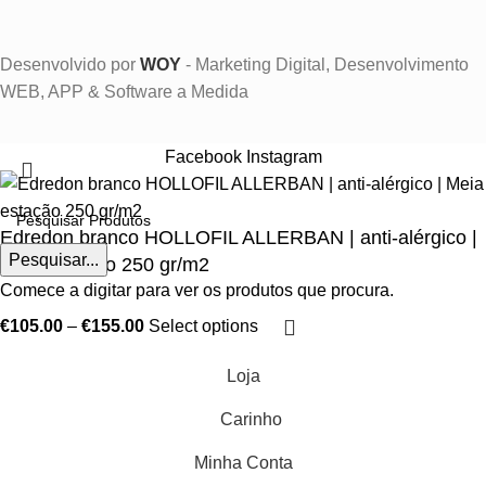
Desenvolvido por
WOY
- Marketing Digital, Desenvolvimento
WEB, APP & Software a Medida
Facebook
Instagram
Edredon branco HOLLOFIL ALLERBAN | anti-alérgico |
Pesquisar...
Meia estação 250 gr/m2
Comece a digitar para ver os produtos que procura.
€
105.00
–
€
155.00
Select options
Loja
Carinho
Minha Conta