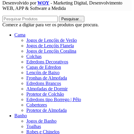
Desenvolvido por
WOY
- Marketing Digital, Desenvolvimento
WEB, APP & Software a Medida
Pesquisar...
Comece a digitar para ver os produtos que procura.
Cama
Jogos de Lençóis de Verão
Jogos de Lençóis Flanela
Jogos de Lençóis Coralina
Colchas
Edredons Decorativos
Capas de Edredon
Lençóis de Baixo
Fronhas de Almofada
Edredons Brancos
Almofadas de Dormir
Protetor de Colchão
Edredons tipo Borrego | Pêlo
Cobertores
Protetor de Almofada
Banho
Jogos de Banho
Toalhas
Robes e Chinelos