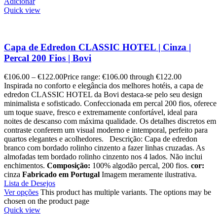
Adicionar
Quick view
Capa de Edredon CLASSIC HOTEL | Cinza |
Percal 200 Fios | Bovi
€
106.00
–
€
122.00
Price range: €106.00 through €122.00
Inspirada no conforto e elegância dos melhores hotéis, a capa de
edredon CLASSIC HOTEL da Bovi destaca-se pelo seu design
minimalista e sofisticado. Confeccionada em percal 200 fios, oferece
um toque suave, fresco e extremamente confortável, ideal para
noites de descanso com máxima qualidade. Os detalhes discretos em
contraste conferem um visual moderno e intemporal, perfeito para
quartos elegantes e acolhedores. Descrição: Capa de edredon
branco com bordado rolinho cinzento a fazer linhas cruzadas. As
almofadas tem bordado rolinho cinzento nos 4 lados. Não inclui
enchimentos.
Composição:
100% algodão percal, 200 fios.
cor:
cinza
Fabricado em Portugal
Imagem meramente ilustrativa.
Lista de Desejos
Ver opções
This product has multiple variants. The options may be
chosen on the product page
Quick view