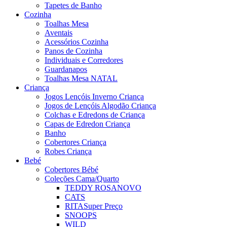
Tapetes de Banho
Cozinha
Toalhas Mesa
Aventais
Acessórios Cozinha
Panos de Cozinha
Individuais e Corredores
Guardanapos
Toalhas Mesa NATAL
Criança
Jogos Lençóis Inverno Criança
Jogos de Lençóis Algodão Criança
Colchas e Edredons de Criança
Capas de Edredon Criança
Banho
Cobertores Criança
Robes Criança
Bebé
Cobertores Bébé
Coleções Cama/Quarto
TEDDY ROSA
NOVO
CATS
RITA
Super Preço
SNOOPS
WILD