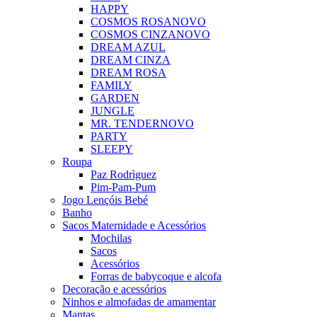
HAPPY
COSMOS ROSA
NOVO
COSMOS CINZA
NOVO
DREAM AZUL
DREAM CINZA
DREAM ROSA
FAMILY
GARDEN
JUNGLE
MR. TENDER
NOVO
PARTY
SLEEPY
Roupa
Paz Rodrìguez
Pim-Pam-Pum
Jogo Lençóis Bebé
Banho
Sacos Maternidade e Acessórios
Mochilas
Sacos
Acessórios
Forras de babycoque e alcofa
Decoração e acessórios
Ninhos e almofadas de amamentar
Mantas