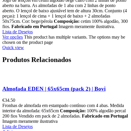
Jogo de lençóis em cetim algodão bege claro com 2 linhas de ponto
aberto na barra. As almofadas de 1 aba com 2 linhas de ponto
aberto. O lençol de baixo ajustável tem de altura 30cm. Conjunto (4
peças): 1 lençol de cima + 1 lençol de baixo + 2 almofadas
50x75cm. Cor: bege/pérola
Composição:
cetim 100% algodão, 300
fios.
Fabricado em Portugal
Imagem meramente ilustrativa.
Lista de Desejos
Ver opções
This product has multiple variants. The options may be
chosen on the product page
Quick view
Produtos Relacionados
Almofada EDEN | 65x65cm (pack 2) | Bovi
€
34.50
Fronhas de almofada em estampado contínuo com 4 abas. Medida
interior da almofada: 65x65cm
Composição:
100% algodão percal
200 fios Vendido em pack de 2 almofadas.
Fabricado em Portugal
Imagem meramente ilustrativa
Lista de Desejos