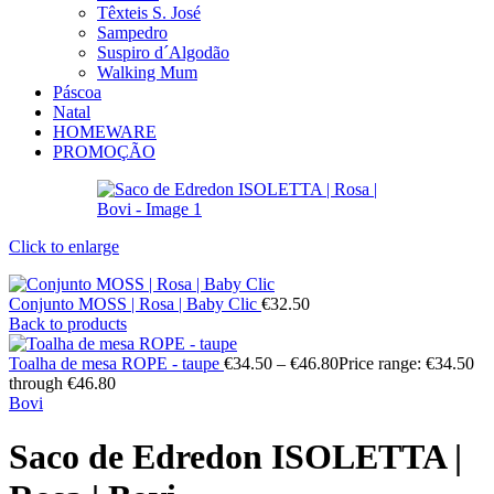
Têxteis S. José
Sampedro
Suspiro d´Algodão
Walking Mum
Páscoa
Natal
HOMEWARE
PROMOÇÃO
Click to enlarge
Conjunto MOSS | Rosa | Baby Clic
€
32.50
Back to products
Toalha de mesa ROPE - taupe
€
34.50
–
€
46.80
Price range: €34.50
through €46.80
Bovi
Saco de Edredon ISOLETTA |