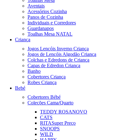
Toalhas Mesa
Aventais
Acessórios Cozinha
Panos de Cozinha
Individuais e Corredores
Guardanapos
Toalhas Mesa NATAL
Criança
Jogos Lençóis Inverno Criança
Jogos de Lençóis Algodão Criança
Colchas e Edredons de Criança
Capas de Edredon Criança
Banho
Cobertores Criança
Robes Criança
Bebé
Cobertores Bébé
Coleções Cama/Quarto
TEDDY ROSA
NOVO
CATS
RITA
Super Preço
SNOOPS
WILD
HAPPY