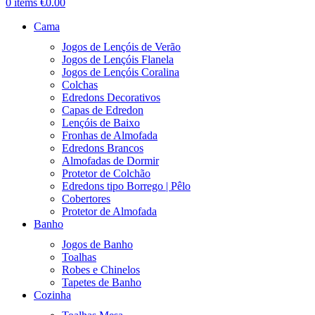
0
items
€
0.00
Cama
Jogos de Lençóis de Verão
Jogos de Lençóis Flanela
Jogos de Lençóis Coralina
Colchas
Edredons Decorativos
Capas de Edredon
Lençóis de Baixo
Fronhas de Almofada
Edredons Brancos
Almofadas de Dormir
Protetor de Colchão
Edredons tipo Borrego | Pêlo
Cobertores
Protetor de Almofada
Banho
Jogos de Banho
Toalhas
Robes e Chinelos
Tapetes de Banho
Cozinha