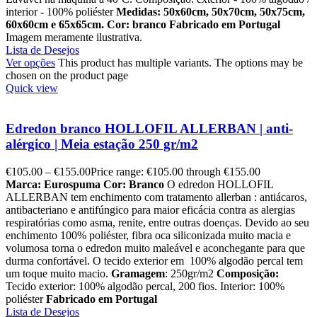
interior - 100% poliéster
Medidas: 50x60cm, 50x70cm, 50x75cm,
60x60cm e 65x65cm.
Cor: branco
Fabricado em Portugal
Imagem meramente ilustrativa.
Lista de Desejos
Ver opções
This product has multiple variants. The options may be
chosen on the product page
Quick view
Edredon branco HOLLOFIL ALLERBAN | anti-
alérgico | Meia estação 250 gr/m2
€
105.00
–
€
155.00
Price range: €105.00 through €155.00
Marca: Eurospuma
Cor: Branco
O edredon HOLLOFIL
ALLERBAN tem enchimento com tratamento allerban : antiácaros,
antibacteriano e antifúngico para maior eficácia contra as alergias
respiratórias como asma, renite, entre outras doenças. Devido ao seu
enchimento 100% poliéster, fibra oca siliconizada muito macia e
volumosa torna o edredon muito maleável e aconchegante para que
durma confortável. O tecido exterior em 100% algodão percal tem
um toque muito macio.
Gramagem
: 250gr/m2
Composição:
Tecido exterior: 100% algodão percal, 200 fios. Interior: 100%
poliéster
Fabricado em Portugal
Lista de Desejos