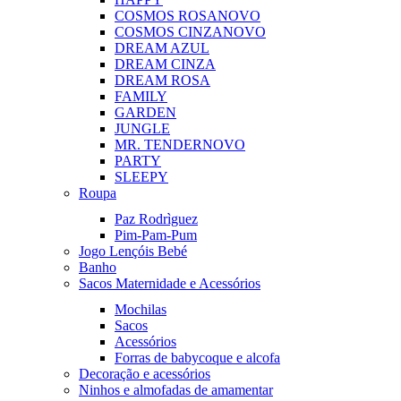
COSMOS ROSA
NOVO
COSMOS CINZA
NOVO
DREAM AZUL
DREAM CINZA
DREAM ROSA
FAMILY
GARDEN
JUNGLE
MR. TENDER
NOVO
PARTY
SLEEPY
Roupa
Paz Rodrìguez
Pim-Pam-Pum
Jogo Lençóis Bebé
Banho
Sacos Maternidade e Acessórios
Mochilas
Sacos
Acessórios
Forras de babycoque e alcofa
Decoração e acessórios
Ninhos e almofadas de amamentar