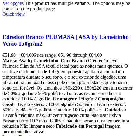
Ver opções
This product has multiple variants. The options may be
chosen on the product page
Quick view
Edredon Branco PLUMASA | ASA by Lameirinho |
Verão 150gr/m2
€
51.90
–
€
84.00
Price range: €51.90 through €84.00
Marca: Asa by Lameirinho
Cor: Branco
O edredão leve
Plumasa Slim da ASA têxtil é ideal para as noites mais quentes. O
seu leve enchimento de 150gr em poliéster ajudará a controlar a
temperatura durante o seu sono, e o seu exterior de algodão, uma
fibra natural amiga da nossa pele e com propriedades que tonam o
sono confortável. Os tamanhos 160x220 e 180x220 tem um exterior
de 50% algodão e 50% poliéster. Todas as restantes medidas o
exterior é 100% Algodão.
Gramagem
: 150gr/m2
Composição:
Casal - Tecido exterior: 100% algodão Solteiro - Tecido exterior:
50% algodão 50% poliéster Interior: 100% poliéster
Cuidados:
Lavar à máquina máx.30º centrifugação curta Não usar lixívia
Passar a ferro 110º máx. Utilizar máquina secar a uma temperatura
reduzida Não limpar a seco
Fabricado em Portugal
Imagem
meramente ilustrativa.