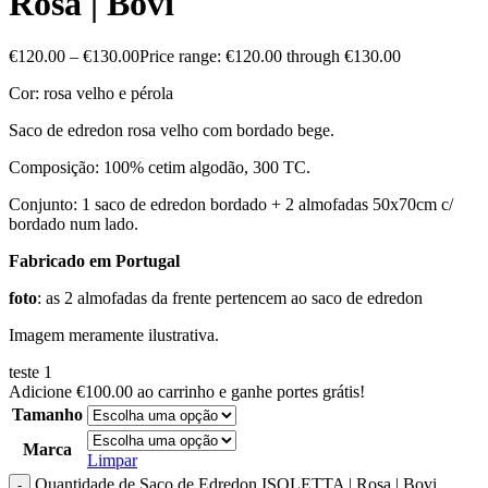
Rosa | Bovi
€
120.00
–
€
130.00
Price range: €120.00 through €130.00
Cor: rosa velho e pérola
Saco de edredon rosa velho com bordado bege.
Composição: 100% cetim algodão, 300 TC.
Conjunto: 1 saco de edredon bordado + 2 almofadas 50x70cm c/
bordado num lado.
Fabricado em Portugal
foto
: as 2 almofadas da frente pertencem ao saco de edredon
Imagem meramente ilustrativa.
teste 1
Adicione
€
100.00
ao carrinho e ganhe portes grátis!
Tamanho
Marca
Limpar
Quantidade de Saco de Edredon ISOLETTA | Rosa | Bovi