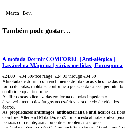
Marca
Bovi
Também pode gostar…
Almofada Dormir COMFOREL | Anti-alérgica |
Lavável na Máquina | várias medidas | Eurospuma
€
24.00
–
€
34.50
Price range: €24.00 through €34.50
Almofada de dormir com enchimento de fibra ocas siliconizadas em
forma de bolas, molda-se conforme a posição da cabeça permitindo
conforto enquanto dorme.
As fibras ocas siliconizadas em forma de bolas impedem o
desenvolvimento dos fungos necessários para o ciclo de vida dos
ácaros.
As propriedades
antifungos
,
antibacteriana
e
anti-ácaros
da fibra
Comforel Allerban
TM
da Dacron
®
tornam esta almofada ideal para
pessoas com renite, asma ou outros problemas alérgicos.
Lavável na máquina a 40ºC. Composição: exterior - 100% algodão /