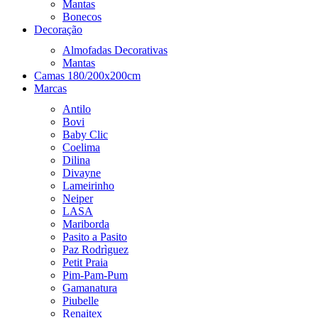
Mantas
Bonecos
Decoração
Almofadas Decorativas
Mantas
Camas 180/200x200cm
Marcas
Antilo
Bovi
Baby Clic
Coelima
Dilina
Divayne
Lameirinho
Neiper
LASA
Mariborda
Pasito a Pasito
Paz Rodrìguez
Petit Praia
Pim-Pam-Pum
Gamanatura
Piubelle
Renaitex