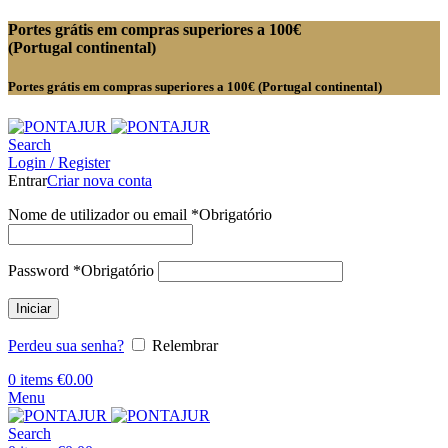
Portes grátis em compras superiores a 100€
(Portugal continental)
Portes grátis em compras superiores a 100€ (Portugal continental)
Search
Login / Register
Entrar
Criar nova conta
Nome de utilizador ou email
*
Obrigatório
Password
*
Obrigatório
Iniciar
Perdeu sua senha?
Relembrar
0
items
€
0.00
Menu
Search