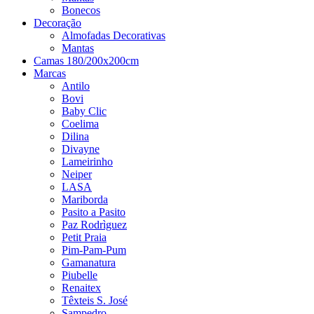
Bonecos
Decoração
Almofadas Decorativas
Mantas
Camas 180/200x200cm
Marcas
Antilo
Bovi
Baby Clic
Coelima
Dilina
Divayne
Lameirinho
Neiper
LASA
Mariborda
Pasito a Pasito
Paz Rodrìguez
Petit Praia
Pim-Pam-Pum
Gamanatura
Piubelle
Renaitex
Têxteis S. José
Sampedro