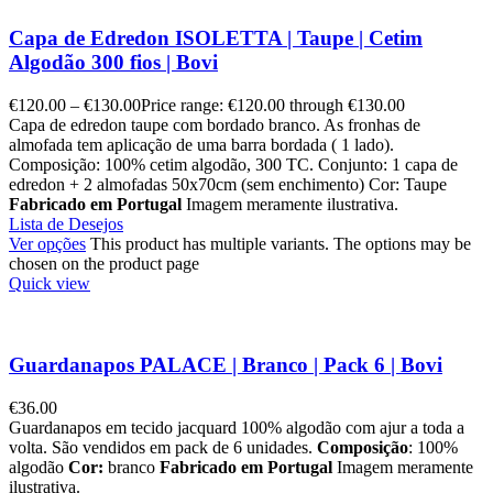
Capa de Edredon ISOLETTA | Taupe | Cetim
Algodão 300 fios | Bovi
€
120.00
–
€
130.00
Price range: €120.00 through €130.00
Capa de edredon taupe com bordado branco. As fronhas de
almofada tem aplicação de uma barra bordada ( 1 lado).
Composição: 100% cetim algodão, 300 TC. Conjunto: 1 capa de
edredon + 2 almofadas 50x70cm (sem enchimento) Cor: Taupe
Fabricado em Portugal
Imagem meramente ilustrativa.
Lista de Desejos
Ver opções
This product has multiple variants. The options may be
chosen on the product page
Quick view
Guardanapos PALACE | Branco | Pack 6 | Bovi
€
36.00
Guardanapos em tecido jacquard 100% algodão com ajur a toda a
volta. São vendidos em pack de 6 unidades.
Composição
: 100%
algodão
Cor:
branco
Fabricado em Portugal
Imagem meramente
ilustrativa.