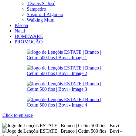
Têxteis S. José
Sampedro
Suspiro d´Algodão
Walking Mum
Páscoa
Natal
HOMEWARE
PROMOÇÃO
Click to enlarge