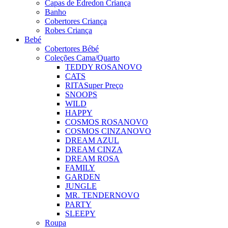
Capas de Edredon Criança
Banho
Cobertores Criança
Robes Criança
Bebé
Cobertores Bébé
Coleções Cama/Quarto
TEDDY ROSA
NOVO
CATS
RITA
Super Preço
SNOOPS
WILD
HAPPY
COSMOS ROSA
NOVO
COSMOS CINZA
NOVO
DREAM AZUL
DREAM CINZA
DREAM ROSA
FAMILY
GARDEN
JUNGLE
MR. TENDER
NOVO
PARTY
SLEEPY
Roupa