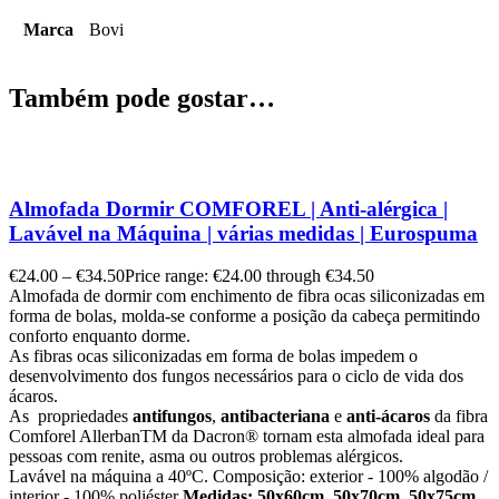
Marca
Bovi
Também pode gostar…
Almofada Dormir COMFOREL | Anti-alérgica |
Lavável na Máquina | várias medidas | Eurospuma
€
24.00
–
€
34.50
Price range: €24.00 through €34.50
Almofada de dormir com enchimento de fibra ocas siliconizadas em
forma de bolas, molda-se conforme a posição da cabeça permitindo
conforto enquanto dorme.
As fibras ocas siliconizadas em forma de bolas impedem o
desenvolvimento dos fungos necessários para o ciclo de vida dos
ácaros.
As propriedades
antifungos
,
antibacteriana
e
anti-ácaros
da fibra
Comforel Allerban
TM
da Dacron
®
tornam esta almofada ideal para
pessoas com renite, asma ou outros problemas alérgicos.
Lavável na máquina a 40ºC. Composição: exterior - 100% algodão /
interior - 100% poliéster
Medidas: 50x60cm, 50x70cm, 50x75cm,