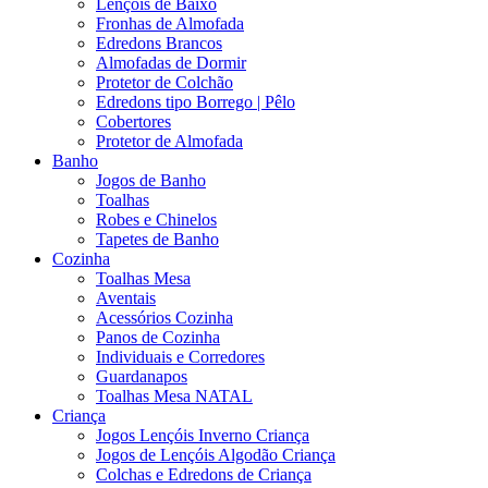
Lençóis de Baixo
Fronhas de Almofada
Edredons Brancos
Almofadas de Dormir
Protetor de Colchão
Edredons tipo Borrego | Pêlo
Cobertores
Protetor de Almofada
Banho
Jogos de Banho
Toalhas
Robes e Chinelos
Tapetes de Banho
Cozinha
Toalhas Mesa
Aventais
Acessórios Cozinha
Panos de Cozinha
Individuais e Corredores
Guardanapos
Toalhas Mesa NATAL
Criança
Jogos Lençóis Inverno Criança
Jogos de Lençóis Algodão Criança
Colchas e Edredons de Criança