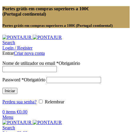
Portes grátis em compras superiores a 100€
(Portugal continental)
Portes grátis em compras superiores a 100€ (Portugal continental)
Search
Login / Register
Entrar
Criar nova conta
Nome de utilizador ou email
*
Obrigatório
Password
*
Obrigatório
Iniciar
Perdeu sua senha?
Relembrar
0
items
€
0.00
Menu
Search