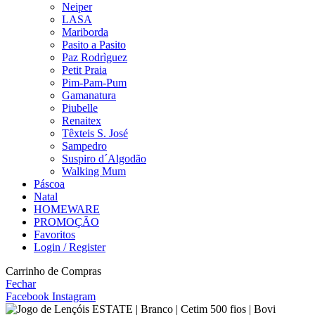
Neiper
LASA
Mariborda
Pasito a Pasito
Paz Rodrìguez
Petit Praia
Pim-Pam-Pum
Gamanatura
Piubelle
Renaitex
Têxteis S. José
Sampedro
Suspiro d´Algodão
Walking Mum
Páscoa
Natal
HOMEWARE
PROMOÇÃO
Favoritos
Login / Register
Carrinho de Compras
Fechar
Facebook
Instagram