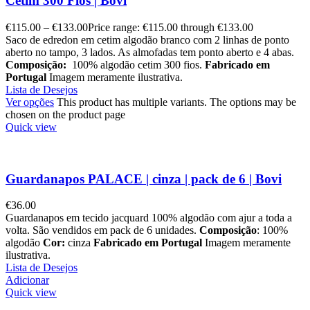
Cetim 300 Fios | Bovi
€
115.00
–
€
133.00
Price range: €115.00 through €133.00
Saco de edredon em cetim algodão branco com 2 linhas de ponto
aberto no tampo, 3 lados. As almofadas tem ponto aberto e 4 abas.
Composição:
100% algodão cetim 300 fios.
Fabricado em
Portugal
Imagem meramente ilustrativa.
Lista de Desejos
Ver opções
This product has multiple variants. The options may be
chosen on the product page
Quick view
Guardanapos PALACE | cinza | pack de 6 | Bovi
€
36.00
Guardanapos em tecido jacquard 100% algodão com ajur a toda a
volta. São vendidos em pack de 6 unidades.
Composição
: 100%
algodão
Cor:
cinza
Fabricado em Portugal
Imagem meramente
ilustrativa.
Lista de Desejos
Adicionar
Quick view