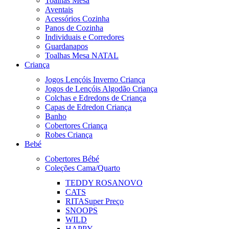
Toalhas Mesa
Aventais
Acessórios Cozinha
Panos de Cozinha
Individuais e Corredores
Guardanapos
Toalhas Mesa NATAL
Criança
Jogos Lençóis Inverno Criança
Jogos de Lençóis Algodão Criança
Colchas e Edredons de Criança
Capas de Edredon Criança
Banho
Cobertores Criança
Robes Criança
Bebé
Cobertores Bébé
Coleções Cama/Quarto
TEDDY ROSA
NOVO
CATS
RITA
Super Preço
SNOOPS
WILD
HAPPY