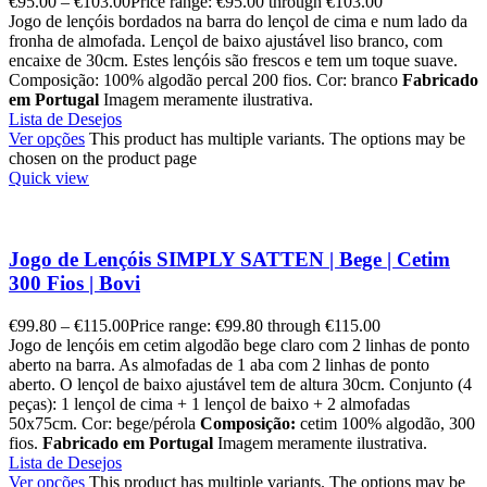
€
95.00
–
€
103.00
Price range: €95.00 through €103.00
Jogo de lençóis bordados na barra do lençol de cima e num lado da
fronha de almofada. Lençol de baixo ajustável liso branco, com
encaixe de 30cm. Estes lençóis são frescos e tem um toque suave.
Composição: 100% algodão percal 200 fios. Cor: branco
Fabricado
em Portugal
Imagem meramente ilustrativa.
Lista de Desejos
Ver opções
This product has multiple variants. The options may be
chosen on the product page
Quick view
Jogo de Lençóis SIMPLY SATTEN | Bege | Cetim
300 Fios | Bovi
€
99.80
–
€
115.00
Price range: €99.80 through €115.00
Jogo de lençóis em cetim algodão bege claro com 2 linhas de ponto
aberto na barra. As almofadas de 1 aba com 2 linhas de ponto
aberto. O lençol de baixo ajustável tem de altura 30cm. Conjunto (4
peças): 1 lençol de cima + 1 lençol de baixo + 2 almofadas
50x75cm. Cor: bege/pérola
Composição:
cetim 100% algodão, 300
fios.
Fabricado em Portugal
Imagem meramente ilustrativa.
Lista de Desejos
Ver opções
This product has multiple variants. The options may be