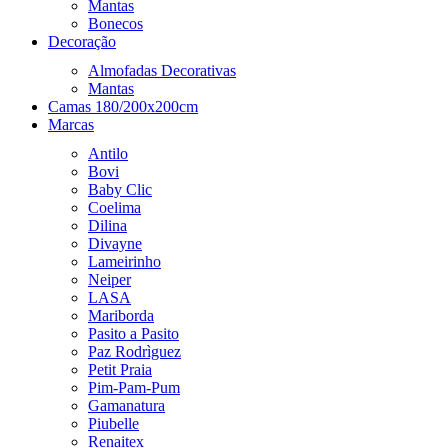
Mantas
Bonecos
Decoração
Almofadas Decorativas
Mantas
Camas 180/200x200cm
Marcas
Antilo
Bovi
Baby Clic
Coelima
Dilina
Divayne
Lameirinho
Neiper
LASA
Mariborda
Pasito a Pasito
Paz Rodrìguez
Petit Praia
Pim-Pam-Pum
Gamanatura
Piubelle
Renaitex