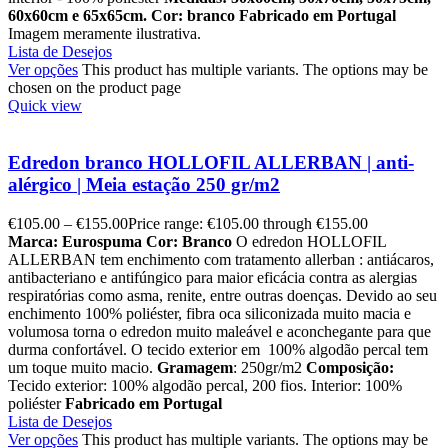
60x60cm e 65x65cm.
Cor: branco
Fabricado em Portugal
Imagem meramente ilustrativa.
Lista de Desejos
Ver opções
This product has multiple variants. The options may be
chosen on the product page
Quick view
Edredon branco HOLLOFIL ALLERBAN | anti-
alérgico | Meia estação 250 gr/m2
€
105.00
–
€
155.00
Price range: €105.00 through €155.00
Marca: Eurospuma
Cor: Branco
O edredon HOLLOFIL
ALLERBAN tem enchimento com tratamento allerban : antiácaros,
antibacteriano e antifúngico para maior eficácia contra as alergias
respiratórias como asma, renite, entre outras doenças. Devido ao seu
enchimento 100% poliéster, fibra oca siliconizada muito macia e
volumosa torna o edredon muito maleável e aconchegante para que
durma confortável. O tecido exterior em 100% algodão percal tem
um toque muito macio.
Gramagem
: 250gr/m2
Composição:
Tecido exterior: 100% algodão percal, 200 fios. Interior: 100%
poliéster
Fabricado em Portugal
Lista de Desejos
Ver opções
This product has multiple variants. The options may be