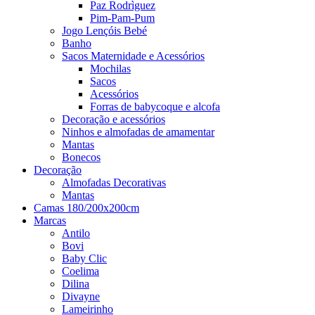
Paz Rodrìguez
Pim-Pam-Pum
Jogo Lençóis Bebé
Banho
Sacos Maternidade e Acessórios
Mochilas
Sacos
Acessórios
Forras de babycoque e alcofa
Decoração e acessórios
Ninhos e almofadas de amamentar
Mantas
Bonecos
Decoração
Almofadas Decorativas
Mantas
Camas 180/200x200cm
Marcas
Antilo
Bovi
Baby Clic
Coelima
Dilina
Divayne
Lameirinho