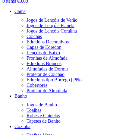
0
items
€
0.00
Cama
Jogos de Lençóis de Verão
Jogos de Lençóis Flanela
Jogos de Lençóis Coralina
Colchas
Edredons Decorativos
Capas de Edredon
Lençóis de Baixo
Fronhas de Almofada
Edredons Brancos
Almofadas de Dormir
Protetor de Colchão
Edredons tipo Borrego | Pêlo
Cobertores
Protetor de Almofada
Banho
Jogos de Banho
Toalhas
Robes e Chinelos
Tapetes de Banho
Cozinha