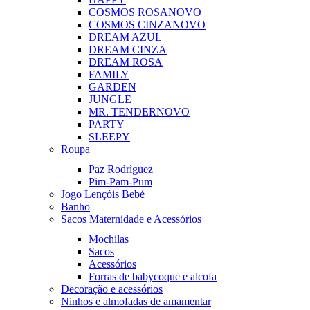
COSMOS ROSA
NOVO
COSMOS CINZA
NOVO
DREAM AZUL
DREAM CINZA
DREAM ROSA
FAMILY
GARDEN
JUNGLE
MR. TENDER
NOVO
PARTY
SLEEPY
Roupa
Paz Rodrìguez
Pim-Pam-Pum
Jogo Lençóis Bebé
Banho
Sacos Maternidade e Acessórios
Mochilas
Sacos
Acessórios
Forras de babycoque e alcofa
Decoração e acessórios
Ninhos e almofadas de amamentar