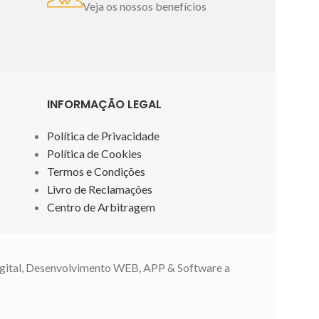
Fabricado em Portugal
Imagem
Veja os nossos benefícios
meramente ilustrativa.
PROMOÇÃO
VÁLIDA DE 22 A 30/4/2024.
INFORMAÇÃO LEGAL
Política de Privacidade
Política de Cookies
Termos e Condições
Livro de Reclamações
Centro de Arbitragem
gital, Desenvolvimento WEB, APP & Software a