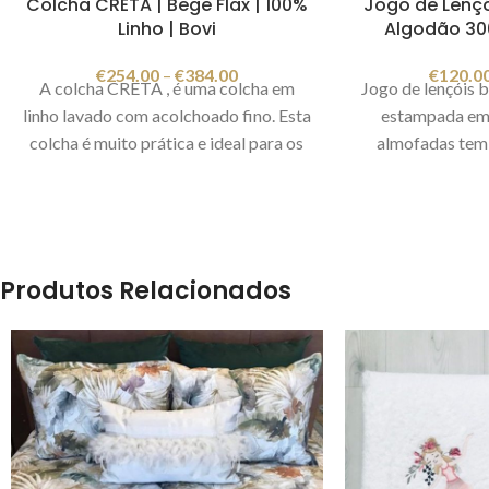
Colcha CRETA | Bege Flax | 100%
Jogo de Lençó
Linho | Bovi
Algodão 300 
€
254.00
–
€
384.00
€
120.0
A colcha CRETA , é uma colcha em
Jogo de lençóis 
linho lavado com acolchoado fino. Esta
estampada em 
colcha é muito prática e ideal para os
almofadas tem 
dias mais quentes. Tem um tom natural
lençol de baixo é
que conjuga bem com várias cores e
lençóis são um 
texturas, transmitindo sempre um
tem um toque mu
toque aconchegante. Fica igualmente
Vai sentir muit
bem em cima dos edredons ou como
descansa.
Co
Produtos Relacionados
tapa pés. Tem
opção
de comprar a
algodão cetim 
colcha com 2 almofadas 50x75cm
Fabricado em
iguais sem enchimento.
Composição:
meramente
exterior: 100% linho lavado / forro:
100% algodão 200 fios
Cor:
linho/flax
Fabricado em Portugal
Imagem
meramente ilustrativa.