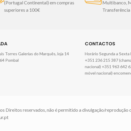
forro:100% algodão
Fabricado em
1 toalha d
(Portugal Continental) em compras
Multibanco, 
Portugal
Imagem meramente
Fabricado em
superiores a 100€
Transferência
representativa.
meramente
ADA
CONTACTOS
Luís Torres Galerias do Marquês, loja 14
Horário Segunda a Sexta 
64 Pombal
+351 236 215 387 (chamad
nacional) +351 963 642 6
móvel nacional) encomen
os Direitos reservados, não é permitido a divulgação/reprodução 
ur.pt