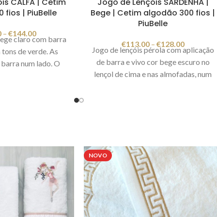
is CALFA | Cetim
Jogo de Lençóis SARDENHA |
fios | PiuBelle
Bege | Cetim algodão 300 fios |
PiuBelle
0
–
€
144.00
bege claro com barra
€
113.00
–
€
128.00
Jogo de lençóis pérola com aplicação
tons de verde. As
de barra e vivo cor bege escuro no
barra num lado. O
lençol de cima e nas almofadas, num
 liso cor acqua. Estes
lado. O lencol de baixo é ajustável,
verdadeiro requinte
com eláticos nos cantos para melhor
ito macio e sedoso.
ajuste ao colchão. O encaixe do lençol
o conforto enquanto
de baixo é de 35cm, ideal para
mposição
: 100%
colchões até 30cm de altura. Estes
300 fios
Cor:
verde
lençóis tem um toque muito macio e
 Portugal Imagem
NOVO
sedoso. Vai sentir muito conforto
 ilustrativa.
enquanto descansa.
Composição
:
100% algodão cetim 300 fios
Cor:
bege Fabricado em Portugal Imagem
meramente ilustrativa.