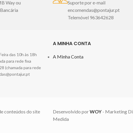
e bidé 30x50cm
Conjunto de 6 peças:
MB Way ou
Suporte por e-mail
 Portugal
Imagem
2 toalhas de banho 100x150cm
 Bancária
encomendas@pontajur.pt
 ilustrativa.
2 toalhas de rosto 50x100cm
Telemóvel 963642628
2 toalhas de bidé 30x50cm
Fabricado em Portugal
Imagem
meramente ilustrativa.
A MINHA CONTA
Feira das 10h às 18h
A Minha Conta
a para rede fixa
28 (chamada para rede
das@pontajur.pt
de conteúdos do site
Desenvolvido por
WOY
- Marketing Di
Medida