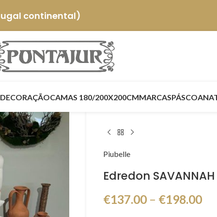
tugal continental)
DECORAÇÃO
CAMAS 180/200X200CM
MARCAS
PÁSCOA
NA
Piubelle
Edredon SAVANNAH | 
€
137.00
–
€
198.00