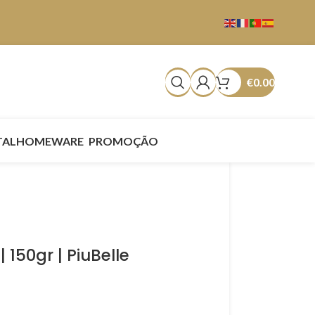
€
0.00
TAL
HOMEWARE
PROMOÇÃO
150gr | PiuBelle