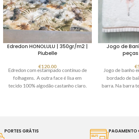
Edredon HONOLULU | 350gr/m2 |
Jogo de Banh
Piubelle
peças 
€
120.00
€
Edredon com estampado contínuo de
Jogo de banho e
folhagens. A outra face é lisa em
bordado de bail
tecido 100% algodão castanho claro.
barra. Na barra t
Tem acolchoado em paralelas.
Medida
estampado às bo
do edredon: 250x260cm
Não inclui
Composição
almofadas.
Gramagem:
350gr/m2
Gramagem: 500gr
Composição
: tecido exterior 100%
p
algodão percal 200 fios | Enchimento:
1 toalha de 
PORTES GRÁTIS
PAGAMENTO 
fibras ocas 100% poliéster |
1 toalha de