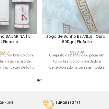
o BAILARINA | 3
Jogo de Banho BELVILLE | Ouro |
| Piubelle
600gr | PiuBelle
52.00
€
128.00
m turco branco com
Conjunto de banho de 6 peças em
arina ao centro da
turco branco com bordado a
em aplicação de folho
bege/dourado na barra em toda a
linhas cor de rosa.
largura. Este conjunto é simples e
: 100% algodão
muito requintado. Estas toalhas de
/m2. Conjunto de 3
felpo são absorventes e tem um toque
eças:
macio, um verdadeiro luxo em sua
banho 100x150cm
casa. Composição: 100% algodão
ON-LINE
SUPORTE 24/7
 rosto 50x100cm
Gramagem: 600gr/m2 Cor: Ouro