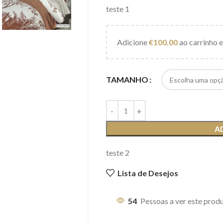
teste 1
Adicione
€
100.00
ao carrinho e
TAMANHO
A
teste 2
Lista de Desejos
54
Pessoas a ver este prod