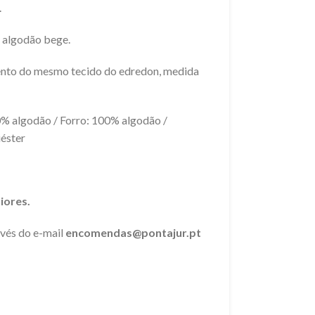
.
% algodão bege.
ento do mesmo tecido do edredon, medida
0% algodão / Forro: 100% algodão /
iéster
iores.
avés do e-mail
encomendas@pontajur.pt