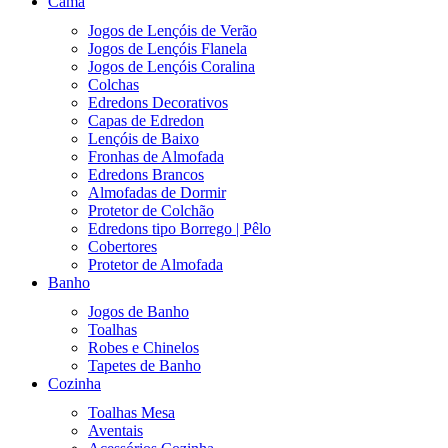
Cama
Jogos de Lençóis de Verão
Jogos de Lençóis Flanela
Jogos de Lençóis Coralina
Colchas
Edredons Decorativos
Capas de Edredon
Lençóis de Baixo
Fronhas de Almofada
Edredons Brancos
Almofadas de Dormir
Protetor de Colchão
Edredons tipo Borrego | Pêlo
Cobertores
Protetor de Almofada
Banho
Jogos de Banho
Toalhas
Robes e Chinelos
Tapetes de Banho
Cozinha
Toalhas Mesa
Aventais