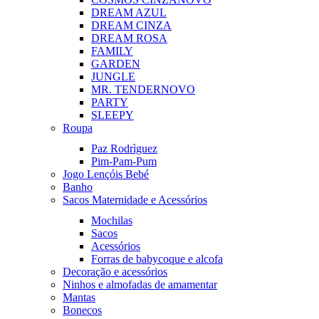
DREAM AZUL
DREAM CINZA
DREAM ROSA
FAMILY
GARDEN
JUNGLE
MR. TENDER
NOVO
PARTY
SLEEPY
Roupa
Paz Rodrìguez
Pim-Pam-Pum
Jogo Lençóis Bebé
Banho
Sacos Maternidade e Acessórios
Mochilas
Sacos
Acessórios
Forras de babycoque e alcofa
Decoração e acessórios
Ninhos e almofadas de amamentar
Mantas
Bonecos