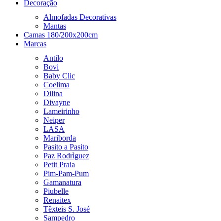
Decoração
Almofadas Decorativas
Mantas
Camas 180/200x200cm
Marcas
Antilo
Bovi
Baby Clic
Coelima
Dilina
Divayne
Lameirinho
Neiper
LASA
Mariborda
Pasito a Pasito
Paz Rodrìguez
Petit Praia
Pim-Pam-Pum
Gamanatura
Piubelle
Renaitex
Têxteis S. José
Sampedro