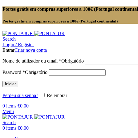
Portes grátis em compras superiores a 100€ (Portugal continental
Portes grátis em compras superiores a 100€ (Portugal continental)
Search
Login / Register
Entrar
Criar nova conta
Nome de utilizador ou email
*
Obrigatório
Password
*
Obrigatório
Iniciar
Perdeu sua senha?
Relembrar
0
items
€
0.00
Menu
Search
0
items
€
0.00