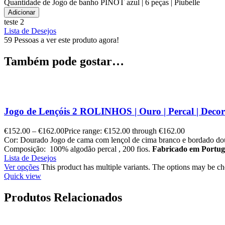
Quantidade de Jogo de banho PINOT azul | 6 peças | Piubelle
Adicionar
teste 2
Lista de Desejos
59
Pessoas a ver este produto agora!
Também pode gostar…
Jogo de Lençóis 2 ROLINHOS | Ouro | Percal | Decor
€
152.00
–
€
162.00
Price range: €152.00 through €162.00
Cor: Dourado Jogo de cama com lençol de cima branco e bordado dour
Composição: 100% algodão percal , 200 fios.
Fabricado em Portug
Lista de Desejos
Ver opções
This product has multiple variants. The options may be c
Quick view
Produtos Relacionados