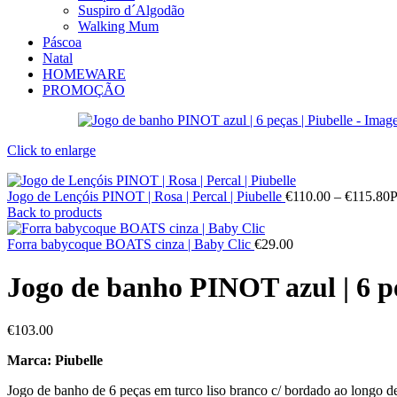
Suspiro d´Algodão
Walking Mum
Páscoa
Natal
HOMEWARE
PROMOÇÃO
Click to enlarge
Jogo de Lençóis PINOT | Rosa | Percal | Piubelle
€
110.00
–
€
115.80
P
Back to products
Forra babycoque BOATS cinza | Baby Clic
€
29.00
Jogo de banho PINOT azul | 6 pe
€
103.00
Marca: Piubelle
Jogo de banho de 6 peças em turco liso branco c/ bordado ao longo de