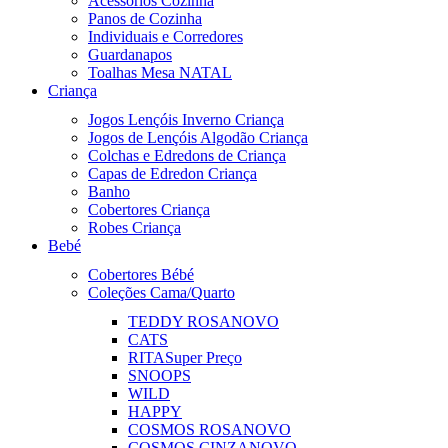
Acessórios Cozinha
Panos de Cozinha
Individuais e Corredores
Guardanapos
Toalhas Mesa NATAL
Criança
Jogos Lençóis Inverno Criança
Jogos de Lençóis Algodão Criança
Colchas e Edredons de Criança
Capas de Edredon Criança
Banho
Cobertores Criança
Robes Criança
Bebé
Cobertores Bébé
Coleções Cama/Quarto
TEDDY ROSA
NOVO
CATS
RITA
Super Preço
SNOOPS
WILD
HAPPY
COSMOS ROSA
NOVO
COSMOS CINZA
NOVO