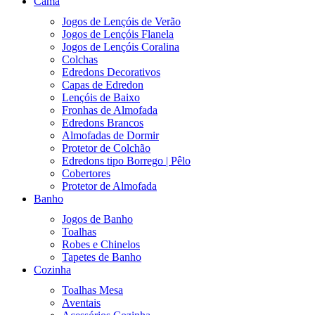
Cama
Jogos de Lençóis de Verão
Jogos de Lençóis Flanela
Jogos de Lençóis Coralina
Colchas
Edredons Decorativos
Capas de Edredon
Lençóis de Baixo
Fronhas de Almofada
Edredons Brancos
Almofadas de Dormir
Protetor de Colchão
Edredons tipo Borrego | Pêlo
Cobertores
Protetor de Almofada
Banho
Jogos de Banho
Toalhas
Robes e Chinelos
Tapetes de Banho
Cozinha
Toalhas Mesa
Aventais