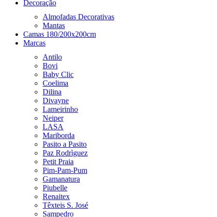
Decoração
Almofadas Decorativas
Mantas
Camas 180/200x200cm
Marcas
Antilo
Bovi
Baby Clic
Coelima
Dilina
Divayne
Lameirinho
Neiper
LASA
Mariborda
Pasito a Pasito
Paz Rodrìguez
Petit Praia
Pim-Pam-Pum
Gamanatura
Piubelle
Renaitex
Têxteis S. José
Sampedro