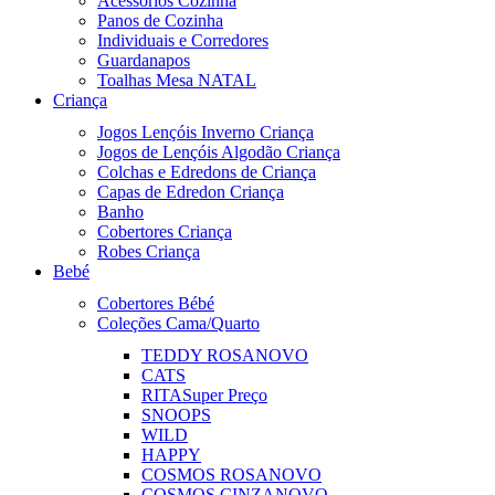
Acessórios Cozinha
Panos de Cozinha
Individuais e Corredores
Guardanapos
Toalhas Mesa NATAL
Criança
Jogos Lençóis Inverno Criança
Jogos de Lençóis Algodão Criança
Colchas e Edredons de Criança
Capas de Edredon Criança
Banho
Cobertores Criança
Robes Criança
Bebé
Cobertores Bébé
Coleções Cama/Quarto
TEDDY ROSA
NOVO
CATS
RITA
Super Preço
SNOOPS
WILD
HAPPY
COSMOS ROSA
NOVO
COSMOS CINZA
NOVO