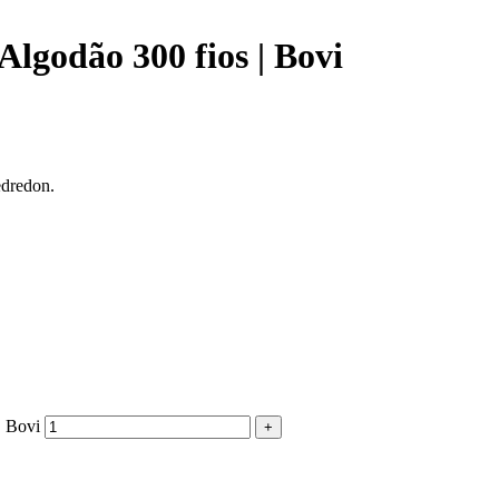
lgodão 300 fios | Bovi
edredon.
| Bovi