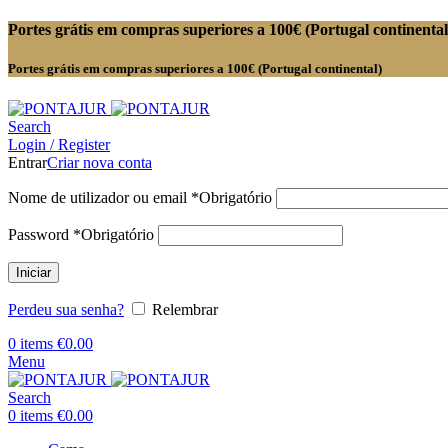
Portes grátis em compras superiores a 100€ (Portugal continental
Portes grátis em compras superiores a 100€ (Portugal continental)
Search
Login / Register
Entrar
Criar nova conta
Nome de utilizador ou email
*
Obrigatório
Password
*
Obrigatório
Iniciar
Perdeu sua senha?
Relembrar
0
items
€
0.00
Menu
Search
0
items
€
0.00