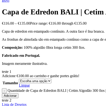
Bovi
Capa de Edredon BALI | Cetim A
€
116.00
–
€
135.00
Price range: €116.00 through €135.00
Capa de edredon em estampado contínuio. A outra face é lisa branca.
As fronhas de almofada são em estampado contínuo como a capa de 
Composição:
100% algodão fibra longa cetim 300 fios.
Fabricado em Portugal.
Imagem meramente ilustrativa.
teste 1
Adicione
€
100.00
ao carrinho e ganhe portes grátis!
Tamanho
Limpar
Quantidade de Capa de Edredon BALI | Cetim Algodão 300 fios 
Adicionar
teste 2
Lista de Desejos