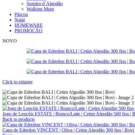
Suspiro d´Algodão
Walking Mum
Páscoa
Natal
HOMEWARE
PROMOÇÃO
NOVO
Click to enlarge
Jogo de Lençóis ESTATE | Branco/Latte | Cetim Algodão 500 fios | 
Back to products
Capa de Edredon VINCENT | Oliva | Cetim Algodão 300 fios | Bovi