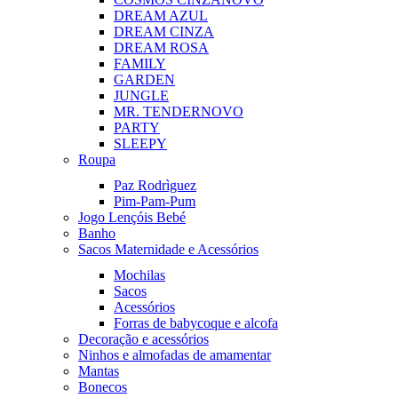
DREAM AZUL
DREAM CINZA
DREAM ROSA
FAMILY
GARDEN
JUNGLE
MR. TENDER
NOVO
PARTY
SLEEPY
Roupa
Paz Rodrìguez
Pim-Pam-Pum
Jogo Lençóis Bebé
Banho
Sacos Maternidade e Acessórios
Mochilas
Sacos
Acessórios
Forras de babycoque e alcofa
Decoração e acessórios
Ninhos e almofadas de amamentar
Mantas
Bonecos