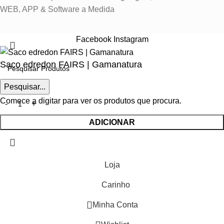
WEB, APP & Software a Medida
Facebook
Instagram
Saco edredon FAIRS | Gamanatura
Pesquisar...
€
32.90
Comece a digitar para ver os produtos que procura.
ADICIONAR
Loja
Carinho
Minha Conta