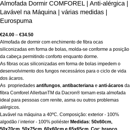
Almofada Dormir COMFOREL | Anti-alérgica |
Lavável na Máquina | várias medidas |
Eurospuma
€
24.00
–
€
34.50
Almofada de dormir com enchimento de fibra ocas
siliconizadas em forma de bolas, molda-se conforme a posição
da cabeça permitindo conforto enquanto dorme.
As fibras ocas siliconizadas em forma de bolas impedem o
desenvolvimento dos fungos necessários para o ciclo de vida
dos ácaros.
As propriedades
antifungos
,
antibacteriana
e
anti-ácaros
da
fibra Comforel Allerban
TM
da Dacron
®
tornam esta almofada
ideal para pessoas com renite, asma ou outros problemas
alérgicos.
Lavável na máquina a 40ºC. Composição: exterior - 100%
algodão / interior - 100% poliéster
Medidas: 50x60cm,
50x70cm, 50x75cm, 60x60cm e 65x65cm.
Cor: branco