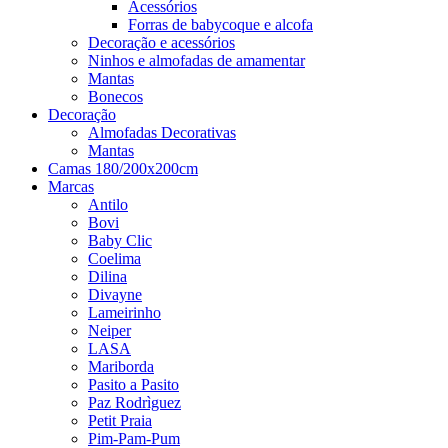
Acessórios
Forras de babycoque e alcofa
Decoração e acessórios
Ninhos e almofadas de amamentar
Mantas
Bonecos
Decoração
Almofadas Decorativas
Mantas
Camas 180/200x200cm
Marcas
Antilo
Bovi
Baby Clic
Coelima
Dilina
Divayne
Lameirinho
Neiper
LASA
Mariborda
Pasito a Pasito
Paz Rodrìguez
Petit Praia
Pim-Pam-Pum