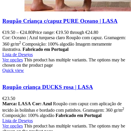
Roupão Criança c/capuz PURE Oceano | LASA
€
19.50
–
€
24.80
Price range: €19.50 through €24.80
Cor: Oceano | Azul turquesa claro Roupão com capuz. Gramagem:
2
360 gr/m
Composição: 100% algodão Imagem meramente
ilustrativa.
Fabricado em Portugal
Lista de Desejos
Ver opções
This product has multiple variants. The options may be
chosen on the product page
Quick view
Roupão criança DUCKS rosa | LASA
€
23.50
Marca: LASA
Cor: Azul
Roupão com capuz com aplicação de
2
tecido às bolinhas e bordado com patinhos. Gramagem: 360 gr/m
Composição: 100% algodão
Fabricado em Portugal
Lista de Desejos
Ver opções
This product has multiple variants. The options may be