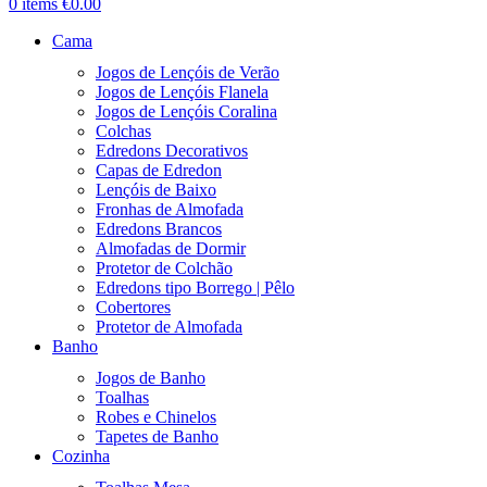
0
items
€
0.00
Cama
Jogos de Lençóis de Verão
Jogos de Lençóis Flanela
Jogos de Lençóis Coralina
Colchas
Edredons Decorativos
Capas de Edredon
Lençóis de Baixo
Fronhas de Almofada
Edredons Brancos
Almofadas de Dormir
Protetor de Colchão
Edredons tipo Borrego | Pêlo
Cobertores
Protetor de Almofada
Banho
Jogos de Banho
Toalhas
Robes e Chinelos
Tapetes de Banho
Cozinha