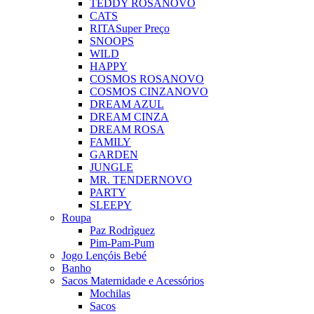
TEDDY ROSA
NOVO
CATS
RITA
Super Preço
SNOOPS
WILD
HAPPY
COSMOS ROSA
NOVO
COSMOS CINZA
NOVO
DREAM AZUL
DREAM CINZA
DREAM ROSA
FAMILY
GARDEN
JUNGLE
MR. TENDER
NOVO
PARTY
SLEEPY
Roupa
Paz Rodrìguez
Pim-Pam-Pum
Jogo Lençóis Bebé
Banho
Sacos Maternidade e Acessórios
Mochilas
Sacos