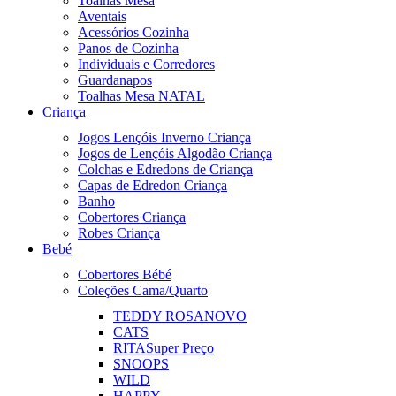
Toalhas Mesa
Aventais
Acessórios Cozinha
Panos de Cozinha
Individuais e Corredores
Guardanapos
Toalhas Mesa NATAL
Criança
Jogos Lençóis Inverno Criança
Jogos de Lençóis Algodão Criança
Colchas e Edredons de Criança
Capas de Edredon Criança
Banho
Cobertores Criança
Robes Criança
Bebé
Cobertores Bébé
Coleções Cama/Quarto
TEDDY ROSA
NOVO
CATS
RITA
Super Preço
SNOOPS
WILD
HAPPY