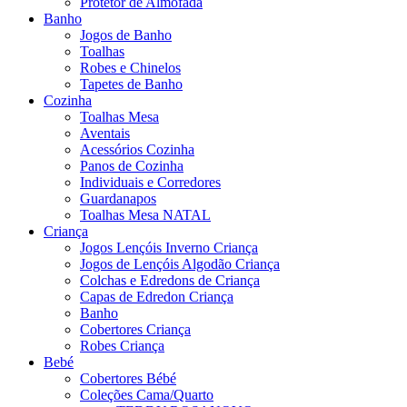
Protetor de Almofada
Banho
Jogos de Banho
Toalhas
Robes e Chinelos
Tapetes de Banho
Cozinha
Toalhas Mesa
Aventais
Acessórios Cozinha
Panos de Cozinha
Individuais e Corredores
Guardanapos
Toalhas Mesa NATAL
Criança
Jogos Lençóis Inverno Criança
Jogos de Lençóis Algodão Criança
Colchas e Edredons de Criança
Capas de Edredon Criança
Banho
Cobertores Criança
Robes Criança
Bebé
Cobertores Bébé
Coleções Cama/Quarto