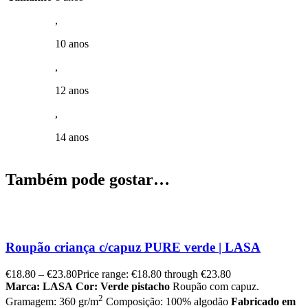
,
10 anos
,
12 anos
,
14 anos
Também pode gostar…
Roupão criança c/capuz PURE verde | LASA
€
18.80
–
€
23.80
Price range: €18.80 through €23.80
Marca: LASA
Cor: Verde pistacho
Roupão com capuz.
2
Gramagem: 360 gr/m
Composição: 100% algodão
Fabricado em