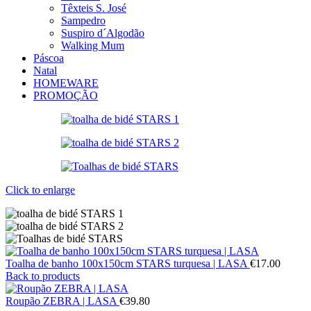
Têxteis S. José
Sampedro
Suspiro d´Algodão
Walking Mum
Páscoa
Natal
HOMEWARE
PROMOÇÃO
Click to enlarge
Toalha de banho 100x150cm STARS turquesa | LASA
€
17.00
Back to products
Roupão ZEBRA | LASA
€
39.80