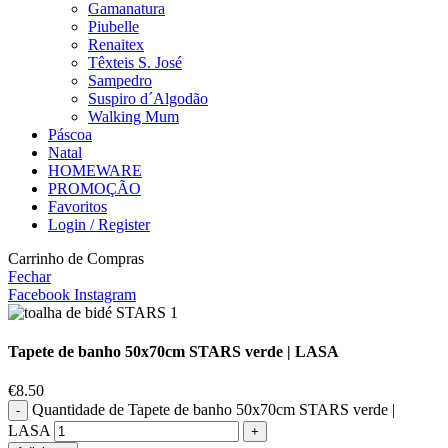
Gamanatura
Piubelle
Renaitex
Têxteis S. José
Sampedro
Suspiro d´Algodão
Walking Mum
Páscoa
Natal
HOMEWARE
PROMOÇÃO
Favoritos
Login / Register
Carrinho de Compras
Fechar
Facebook
Instagram
Tapete de banho 50x70cm STARS verde | LASA
€
8.50
Quantidade de Tapete de banho 50x70cm STARS verde |
LASA