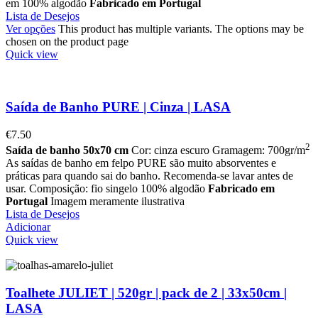
em 100% algodão
Fabricado em Portugal
Lista de Desejos
Ver opções
This product has multiple variants. The options may be
chosen on the product page
Quick view
Saída de Banho PURE | Cinza | LASA
€
7.50
2
Saída de banho 50x70 cm
Cor: cinza escuro Gramagem: 700gr/m
As saídas de banho em felpo PURE são muito absorventes e
práticas para quando sai do banho. Recomenda-se lavar antes de
usar. Composição: fio singelo 100% algodão
Fabricado em
Portugal
Imagem meramente ilustrativa
Lista de Desejos
Adicionar
Quick view
Toalhete JULIET | 520gr | pack de 2 | 33x50cm |
LASA