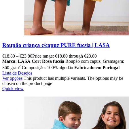
Roupão criança c/capuz PURE fucsia | LASA
€
18.80
–
€
23.80
Price range: €18.80 through €23.80
Marca: LASA
Cor: Rosa fucsia
Roupão com capuz. Gramagem:
2
360 gr/m
Composição: 100% algodão
Fabricado em Portugal
Lista de Desejos
Ver opções
This product has multiple variants. The options may be
chosen on the product page
Quick view