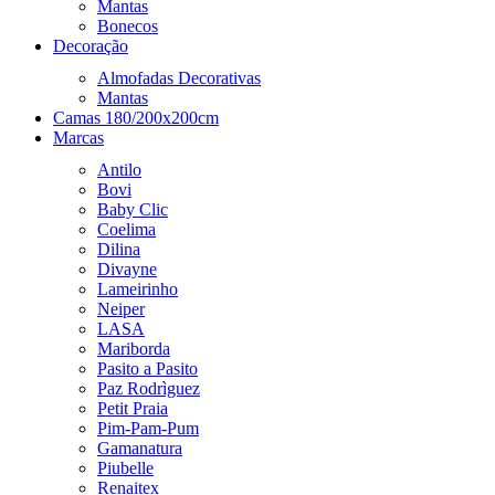
Mantas
Bonecos
Decoração
Almofadas Decorativas
Mantas
Camas 180/200x200cm
Marcas
Antilo
Bovi
Baby Clic
Coelima
Dilina
Divayne
Lameirinho
Neiper
LASA
Mariborda
Pasito a Pasito
Paz Rodrìguez
Petit Praia
Pim-Pam-Pum
Gamanatura
Piubelle
Renaitex