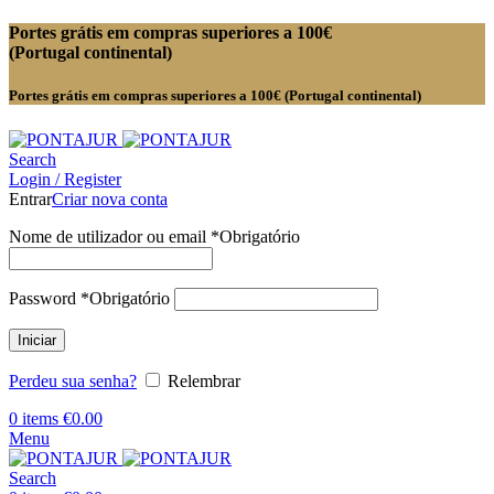
Portes grátis em compras superiores a 100€
(Portugal continental)
Portes grátis em compras superiores a 100€ (Portugal continental)
Search
Login / Register
Entrar
Criar nova conta
Nome de utilizador ou email
*
Obrigatório
Password
*
Obrigatório
Iniciar
Perdeu sua senha?
Relembrar
0
items
€
0.00
Menu
Search