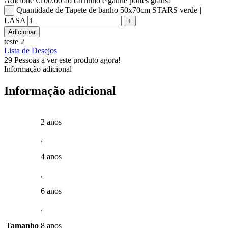
Adicione
€
100.00
ao carrinho e ganhe portes grátis!
Quantidade de Tapete de banho 50x70cm STARS verde |
LASA
Adicionar
teste 2
Lista de Desejos
29
Pessoas a ver este produto agora!
Informação adicional
Informação adicional
2 anos
,
4 anos
,
6 anos
,
Tamanho
8 anos