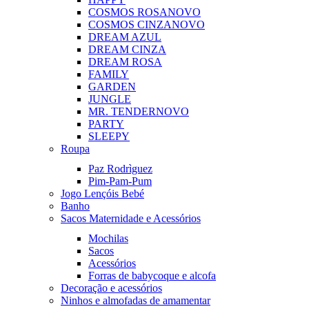
COSMOS ROSA
NOVO
COSMOS CINZA
NOVO
DREAM AZUL
DREAM CINZA
DREAM ROSA
FAMILY
GARDEN
JUNGLE
MR. TENDER
NOVO
PARTY
SLEEPY
Roupa
Paz Rodrìguez
Pim-Pam-Pum
Jogo Lençóis Bebé
Banho
Sacos Maternidade e Acessórios
Mochilas
Sacos
Acessórios
Forras de babycoque e alcofa
Decoração e acessórios
Ninhos e almofadas de amamentar