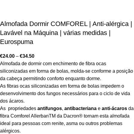
Almofada Dormir COMFOREL | Anti-alérgica |
Lavável na Máquina | várias medidas |
Eurospuma
€
24.00
–
€
34.50
Almofada de dormir com enchimento de fibra ocas
siliconizadas em forma de bolas, molda-se conforme a posição
da cabeça permitindo conforto enquanto dorme.
As fibras ocas siliconizadas em forma de bolas impedem o
desenvolvimento dos fungos necessários para o ciclo de vida
dos ácaros.
As propriedades
antifungos
,
antibacteriana
e
anti-ácaros
da
fibra Comforel Allerban
TM
da Dacron
®
tornam esta almofada
ideal para pessoas com renite, asma ou outros problemas
alérgicos.