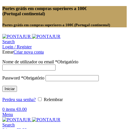
Portes grátis em compras superiores a 100€
(Portugal continental)
Portes grátis em compras superiores a 100€ (Portugal continental)
Search
Login / Register
Entrar
Criar nova conta
Nome de utilizador ou email
*
Obrigatório
Password
*
Obrigatório
Iniciar
Perdeu sua senha?
Relembrar
0
items
€
0.00
Menu
Search