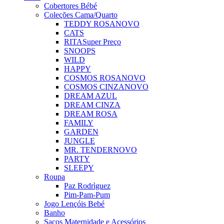
Cobertores Bébé
Coleções Cama/Quarto
TEDDY ROSA
NOVO
CATS
RITA
Super Preço
SNOOPS
WILD
HAPPY
COSMOS ROSA
NOVO
COSMOS CINZA
NOVO
DREAM AZUL
DREAM CINZA
DREAM ROSA
FAMILY
GARDEN
JUNGLE
MR. TENDER
NOVO
PARTY
SLEEPY
Roupa
Paz Rodrìguez
Pim-Pam-Pum
Jogo Lençóis Bebé
Banho
Sacos Maternidade e Acessórios