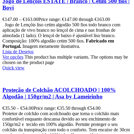
Jogo de Lençóis ESTATE | Branco | Cetim 500 fios |
Bovi
€
147.00
–
€
163.00
Price range: €147.00 through €163.00
Jogo de Lençóis liso cetim algodão 500 fios todo branco com
aplicação de vivo branco no lençol de cima e nas fronhas de
almofada (1 lado). O lençol de baixo é ajustável liso branco.
Composição: 100% algodão cetim 500 fios.
Fabricado em
Portugal.
Imagem meramente ilustrativa.
Lista de Desejos
Ver opções
This product has multiple variants. The options may be
chosen on the product page
Quick view
Proteção de Colchão ACOLCHOADO | 100%
Algodão | 150gr/m2 | Asa by Lameirinho
€
35.50
–
€
54.00
Price range: €35.50 through €54.00
Protetor de colchão com acolchoado que torna o colchão mais
confortável enquanto descansa devido ao seu enchimento de
150gr/m2 e tecido em 100% algodão. Permite proteger o seu
colchão da transpiração com todo o conforto. Tem encaixe de 30cm