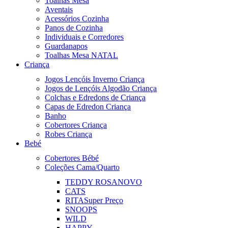
Toalhas Mesa
Aventais
Acessórios Cozinha
Panos de Cozinha
Individuais e Corredores
Guardanapos
Toalhas Mesa NATAL
Criança
Jogos Lençóis Inverno Criança
Jogos de Lençóis Algodão Criança
Colchas e Edredons de Criança
Capas de Edredon Criança
Banho
Cobertores Criança
Robes Criança
Bebé
Cobertores Bébé
Coleções Cama/Quarto
TEDDY ROSA
NOVO
CATS
RITA
Super Preço
SNOOPS
WILD
HAPPY