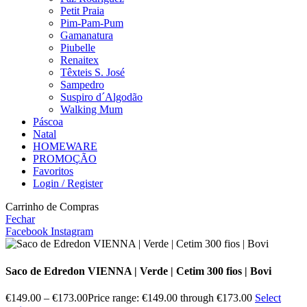
Petit Praia
Pim-Pam-Pum
Gamanatura
Piubelle
Renaitex
Têxteis S. José
Sampedro
Suspiro d´Algodão
Walking Mum
Páscoa
Natal
HOMEWARE
PROMOÇÃO
Favoritos
Login / Register
Carrinho de Compras
Fechar
Facebook
Instagram
Saco de Edredon VIENNA | Verde | Cetim 300 fios | Bovi
€
149.00
–
€
173.00
Price range: €149.00 through €173.00
Select