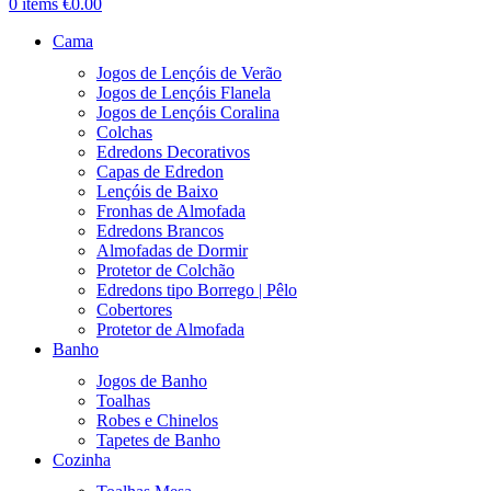
0
items
€
0.00
Cama
Jogos de Lençóis de Verão
Jogos de Lençóis Flanela
Jogos de Lençóis Coralina
Colchas
Edredons Decorativos
Capas de Edredon
Lençóis de Baixo
Fronhas de Almofada
Edredons Brancos
Almofadas de Dormir
Protetor de Colchão
Edredons tipo Borrego | Pêlo
Cobertores
Protetor de Almofada
Banho
Jogos de Banho
Toalhas
Robes e Chinelos
Tapetes de Banho
Cozinha