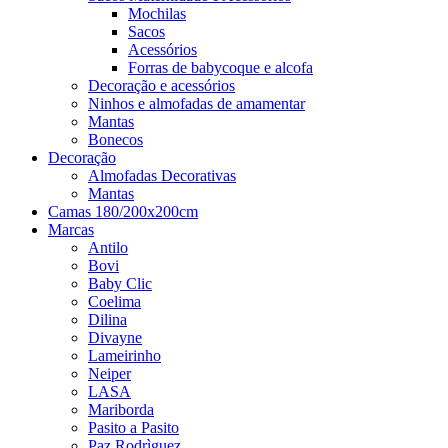
Mochilas
Sacos
Acessórios
Forras de babycoque e alcofa
Decoração e acessórios
Ninhos e almofadas de amamentar
Mantas
Bonecos
Decoração
Almofadas Decorativas
Mantas
Camas 180/200x200cm
Marcas
Antilo
Bovi
Baby Clic
Coelima
Dilina
Divayne
Lameirinho
Neiper
LASA
Mariborda
Pasito a Pasito
Paz Rodrìguez