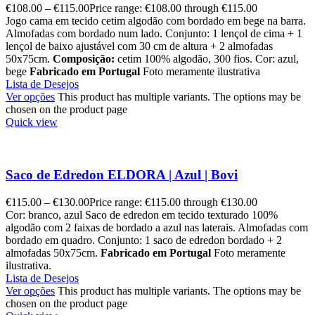
€
108.00
–
€
115.00
Price range: €108.00 through €115.00
Jogo cama em tecido cetim algodão com bordado em bege na barra.
Almofadas com bordado num lado. Conjunto: 1 lençol de cima + 1
lençol de baixo ajustável com 30 cm de altura + 2 almofadas
50x75cm.
Composição:
cetim 100% algodão, 300 fios. Cor: azul,
bege
Fabricado em Portugal
Foto meramente ilustrativa
Lista de Desejos
Ver opções
This product has multiple variants. The options may be
chosen on the product page
Quick view
Saco de Edredon ELDORA | Azul | Bovi
€
115.00
–
€
130.00
Price range: €115.00 through €130.00
Cor: branco, azul Saco de edredon em tecido texturado 100%
algodão com 2 faixas de bordado a azul nas laterais. Almofadas com
bordado em quadro. Conjunto: 1 saco de edredon bordado + 2
almofadas 50x75cm.
Fabricado em Portugal
Foto meramente
ilustrativa.
Lista de Desejos
Ver opções
This product has multiple variants. The options may be
chosen on the product page