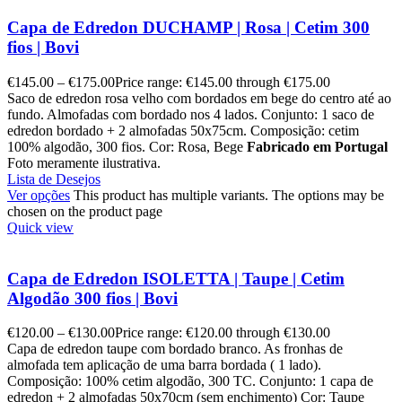
Capa de Edredon DUCHAMP | Rosa | Cetim 300
fios | Bovi
€
145.00
–
€
175.00
Price range: €145.00 through €175.00
Saco de edredon rosa velho com bordados em bege do centro até ao
fundo. Almofadas com bordado nos 4 lados. Conjunto: 1 saco de
edredon bordado + 2 almofadas 50x75cm. Composição: cetim
100% algodão, 300 fios. Cor: Rosa, Bege
Fabricado em Portugal
Foto meramente ilustrativa.
Lista de Desejos
Ver opções
This product has multiple variants. The options may be
chosen on the product page
Quick view
Capa de Edredon ISOLETTA | Taupe | Cetim
Algodão 300 fios | Bovi
€
120.00
–
€
130.00
Price range: €120.00 through €130.00
Capa de edredon taupe com bordado branco. As fronhas de
almofada tem aplicação de uma barra bordada ( 1 lado).
Composição: 100% cetim algodão, 300 TC. Conjunto: 1 capa de
edredon + 2 almofadas 50x70cm (sem enchimento) Cor: Taupe