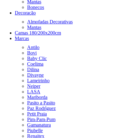
Mantas
Bonecos
Decoração
Almofadas Decorativas
Mantas
Camas 180/200x200cm
Marcas
Antilo
Bovi
Baby Clic
Coelima
Dilina
Divayne
Lameirinho
Neiper
LASA
Mariborda
Pasito a Pasito
Paz Rodrìguez
Petit Praia
Pim-Pam-Pum
Gamanatura
Piubelle
Renaitex