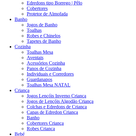
Edredons tipo Borrego | Pêlo
Cobertores
Protetor de Almofada
Banho
Jogos de Banho
Toalhas
Robes e Chinelos
Tapetes de Banho
Cozinha
Toalhas Mesa
Aventais
Acessórios Cozinha
Panos de Cozinha
Individuais e Corredores
Guardanapos
Toalhas Mesa NATAL
Criança
Jogos Lençóis Inverno Criança
Jogos de Lençóis Algodão Criança
Colchas e Edredons de Criança
Capas de Edredon Criança
Banho
Cobertores Criança
Robes Criança
Bebé