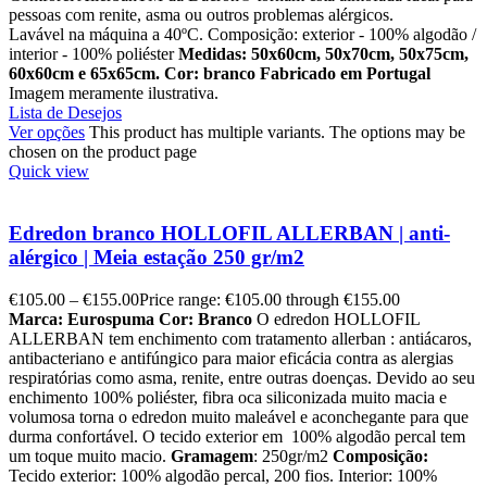
pessoas com renite, asma ou outros problemas alérgicos.
Lavável na máquina a 40ºC. Composição: exterior - 100% algodão /
interior - 100% poliéster
Medidas: 50x60cm, 50x70cm, 50x75cm,
60x60cm e 65x65cm.
Cor: branco
Fabricado em Portugal
Imagem meramente ilustrativa.
Lista de Desejos
Ver opções
This product has multiple variants. The options may be
chosen on the product page
Quick view
Edredon branco HOLLOFIL ALLERBAN | anti-
alérgico | Meia estação 250 gr/m2
€
105.00
–
€
155.00
Price range: €105.00 through €155.00
Marca: Eurospuma
Cor: Branco
O edredon HOLLOFIL
ALLERBAN tem enchimento com tratamento allerban : antiácaros,
antibacteriano e antifúngico para maior eficácia contra as alergias
respiratórias como asma, renite, entre outras doenças. Devido ao seu
enchimento 100% poliéster, fibra oca siliconizada muito macia e
volumosa torna o edredon muito maleável e aconchegante para que
durma confortável. O tecido exterior em 100% algodão percal tem
um toque muito macio.
Gramagem
: 250gr/m2
Composição:
Tecido exterior: 100% algodão percal, 200 fios. Interior: 100%