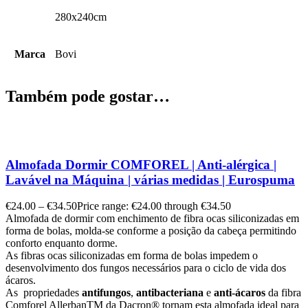
280x240cm
Marca
Bovi
Também pode gostar…
Almofada Dormir COMFOREL | Anti-alérgica |
Lavável na Máquina | várias medidas | Eurospuma
€
24.00
–
€
34.50
Price range: €24.00 through €34.50
Almofada de dormir com enchimento de fibra ocas siliconizadas em
forma de bolas, molda-se conforme a posição da cabeça permitindo
conforto enquanto dorme.
As fibras ocas siliconizadas em forma de bolas impedem o
desenvolvimento dos fungos necessários para o ciclo de vida dos
ácaros.
As propriedades
antifungos
,
antibacteriana
e
anti-ácaros
da fibra
Comforel Allerban
TM
da Dacron
®
tornam esta almofada ideal para