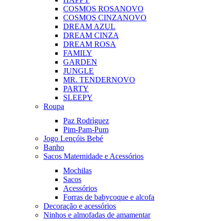
COSMOS ROSA
NOVO
COSMOS CINZA
NOVO
DREAM AZUL
DREAM CINZA
DREAM ROSA
FAMILY
GARDEN
JUNGLE
MR. TENDER
NOVO
PARTY
SLEEPY
Roupa
Paz Rodrìguez
Pim-Pam-Pum
Jogo Lençóis Bebé
Banho
Sacos Maternidade e Acessórios
Mochilas
Sacos
Acessórios
Forras de babycoque e alcofa
Decoração e acessórios
Ninhos e almofadas de amamentar