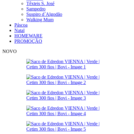
Têxteis S. José
Sampedro
Suspiro d´Algodão
Walking Mum
Páscoa
Natal
HOMEWARE
PROMOÇÃO
NOVO