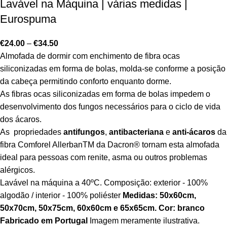
Lavável na Máquina | várias medidas |
Eurospuma
€
24.00
–
€
34.50
Almofada de dormir com enchimento de fibra ocas
siliconizadas em forma de bolas, molda-se conforme a posição
da cabeça permitindo conforto enquanto dorme.
As fibras ocas siliconizadas em forma de bolas impedem o
desenvolvimento dos fungos necessários para o ciclo de vida
dos ácaros.
As propriedades
antifungos
,
antibacteriana
e
anti-ácaros
da
fibra Comforel Allerban
TM
da Dacron
®
tornam esta almofada
ideal para pessoas com renite, asma ou outros problemas
alérgicos.
Lavável na máquina a 40ºC. Composição: exterior - 100%
algodão / interior - 100% poliéster
Medidas: 50x60cm,
50x70cm, 50x75cm, 60x60cm e 65x65cm.
Cor: branco
Fabricado em Portugal
Imagem meramente ilustrativa.