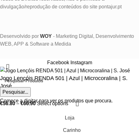
divulgação/reprodução de conteúdos do site pontajur.pt
Desenvolvido por
WOY
- Marketing Digital, Desenvolvimento
WEB, APP & Software a Medida
Facebook
Instagram
Jogo Lençóis RENDA 501 | Azul | Microcoralina | S.
José
Pesquisar...
Comece a digitar para ver os produtos que procura.
€
56.80
–
€
66.90
Select options
Loja
Carinho