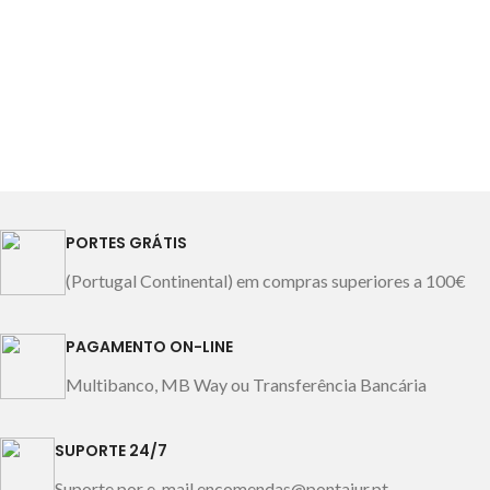
Única
Fabricado em Portugal
Gramagem de enchimento:
Imagem meramente
100gr Cor: nude
SUGESTÃO
:
ilustrativa.
para enchimento das
almofadas sugerimos as
almofadas BASIC 50x70cm.
Imagem meramente
ilustrativa.
PORTES GRÁTIS
(Portugal Continental) em compras superiores a 100€
PAGAMENTO ON-LINE
Multibanco, MB Way ou Transferência Bancária
SUPORTE 24/7
Suporte por e-mail encomendas@pontajur.pt