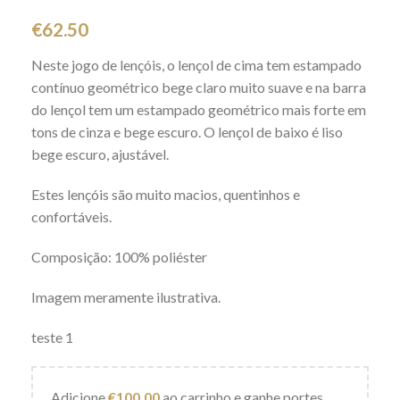
€
62.50
Neste jogo de lençóis, o lençol de cima tem estampado
contínuo geométrico bege claro muito suave e na barra
do lençol tem um estampado geométrico mais forte em
tons de cinza e bege escuro. O lençol de baixo é liso
bege escuro, ajustável.
Estes lençóis são muito macios, quentinhos e
confortáveis.
Composição: 100% poliéster
Imagem meramente ilustrativa.
teste 1
Adicione
€
100.00
ao carrinho e ganhe portes