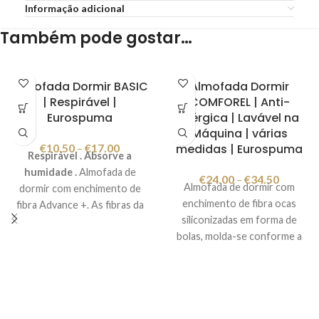
Informação adicional
Também pode gostar…
Almofada Dormir BASIC
Almofada Dormir
| Respirável |
COMFOREL | Anti-
Eurospuma
alérgica | Lavável na
Máquina | várias
€
10.50
–
€
17.00
medidas | Eurospuma
Respirável . Absorve a
humidade .
Almofada de
€
24.00
–
€
34.50
Almofada de dormir com
dormir com enchimento de
enchimento de fibra ocas
fibra Advance +. As fibras da
siliconizadas em forma de
Eurospuma Advance + são
bolas, molda-se conforme a
materiais de enchimento de
posição da cabeça permitindo
elevada qualidade com maior
conforto enquanto dorme.
volume e resiliência. São
As fibras ocas siliconizadas em
duráveis, têm um
forma de bolas impedem o
comportamento semelhante a
desenvolvimento dos fungos