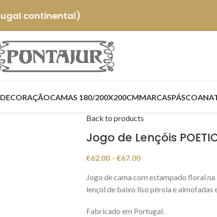
tugal continental)
DECORAÇÃO
CAMAS 180/200X200CM
MARCAS
PÁSCOA
NA
Back to products
Jogo de Lençóis POETIC
€
62.00
–
€
67.00
Jogo de cama com estampado floral na 
lençol de baixo liso pérola e almofadas
Fabricado em Portugal.