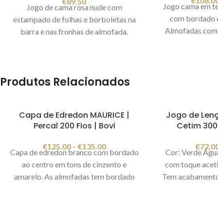
€
108.0
€
89.50
Jogo cama em te
Jogo de cama rosa nude com
com bordado e
estampado de folhas e borboletas na
Almofadas com 
barra e nas fronhas de almofada.
Conjunto: 1 lenç
Lençol de baixo liso rosa. Composição:
de baixo ajustáve
100% algodão percal 200 fios.
+ 2 almof
Conjunto de 4 peças:
Produtos Relacionados
Composição:
c
1 lençol de cima
300 fios. Cor: a
1 lençol de baixo direito
em Portugal
2 fronhas de almofada 50x70cm
Capa de Edredon MAURICE |
Jogo de Lenç
ilu
Fabricado em Portugal
Imagem
Percal 200 Fios | Bovi
Cetim 300 
meramente ilustrativa.
PROMOÇÃO
VÁLIDA DE 22 A 30/4/2024.
€
125.00
–
€
135.00
€
72.0
Capa de edredon branco com bordado
Cor: Verde Água
ao centro em tons de cinzento e
com toque aceti
amarelo. As almofadas tem bordado
Tem acabamento 
de um lado. Conjunto: 1 capa de
do lençol de 
edredon + 2 almofadas 50x75cm.
almofada. Comp
Composição: 100% algodão percal,
algodão, 300 f