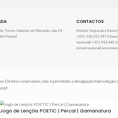
ADA
CONTACTOS
Luís Torres Galerias do Marquês, loja 14
Horário Segunda a Sexta 
64 Pombal
+351 236 215 387 (chamad
nacional) +351 963 642 6
móvel nacional) encomen
os Direitos reservados, não é permitido a divulgação/reprodução 
ur.pt
Jogo de Lençóis POETIC | Percal | Gamanatura