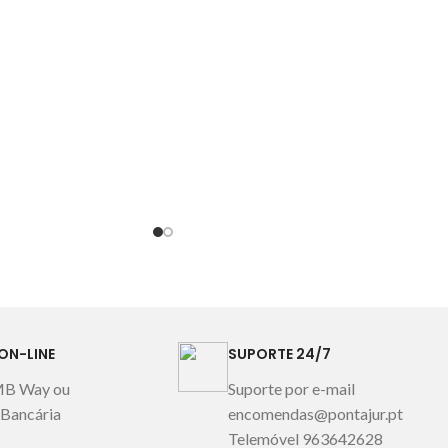
gem meramente
almofada. O lençol de baixo é ajustável
strativa
(com elásticos nos cantos) cor verde
água. Encaixe do lençol de baixo aprox.
28cm. Composição: 100% cetim
algodão 200 fios Imagem meramente
ilustrativa.
Fabricado em Portugal
ON-LINE
SUPORTE 24/7
MB Way ou
Suporte por e-mail
 Bancária
encomendas@pontajur.pt
Telemóvel 963642628