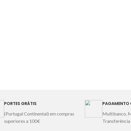
200 fios. Cor: Única
Fabricado em
Portugal
Ima
Portugal
Imagem meramente
ilu
ilustrativa.
PORTES GRÁTIS
PAGAMENTO 
(Portugal Continental) em compras
Multibanco, 
superiores a 100€
Transferência