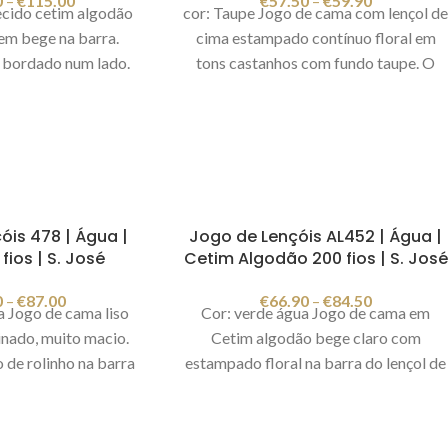
0
–
€
115.00
€
57.50
–
€
59.90
cido cetim algodão
cor: Taupe Jogo de cama com lençol d
m bege na barra.
cima estampado contínuo floral em
bordado num lado.
tons castanhos com fundo taupe. O
ol de cima + 1 lençol
lençol de baixo é liso taupe. Fabricado
l com 30 cm de altura
em Portugal. Foto meramente
adas 50x75cm.
ilustrativa.
etim 100% algodão,
zul, bege
Fabricado
Foto meramente
óis 478 | Água |
Jogo de Lençóis AL452 | Água |
strativa
fios | S. José
Cetim Algodão 200 fios | S. José
0
–
€
87.00
€
66.90
–
€
84.50
 Jogo de cama liso
Cor: verde água Jogo de cama em
nado, muito macio.
Cetim algodão bege claro com
de rolinho na barra
estampado floral na barra do lençol de
cima e fronhas de
cima nas laterais da fronha de
osição: cetim 100%
almofada. Tem aplicação de vivo verde
ios.
Fabricado em
água no lençol de cima e nas fronhas de