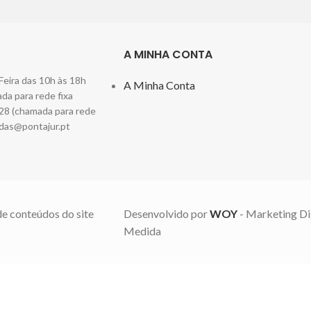
A MINHA CONTA
Feira das 10h às 18h
A Minha Conta
a para rede fixa
28 (chamada para rede
das@pontajur.pt
de conteúdos do site
Desenvolvido por
WOY
- Marketing Di
Medida