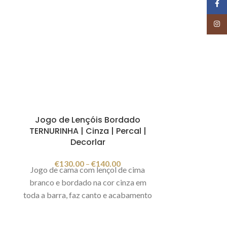
Face
e
Insta
Jogo de Lençóis Bordado
TERNURINHA | Cinza | Percal |
Decorlar
€
130.00
–
€
140.00
Jogo de cama com lençol de cima
branco e bordado na cor cinza em
toda a barra, faz canto e acabamento
com ponto aberto. As fronhas de
almofada de fundo branco e bordado