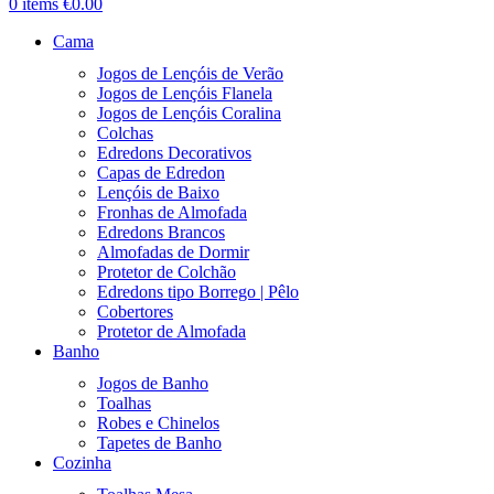
0
items
€
0.00
Cama
Jogos de Lençóis de Verão
Jogos de Lençóis Flanela
Jogos de Lençóis Coralina
Colchas
Edredons Decorativos
Capas de Edredon
Lençóis de Baixo
Fronhas de Almofada
Edredons Brancos
Almofadas de Dormir
Protetor de Colchão
Edredons tipo Borrego | Pêlo
Cobertores
Protetor de Almofada
Banho
Jogos de Banho
Toalhas
Robes e Chinelos
Tapetes de Banho
Cozinha