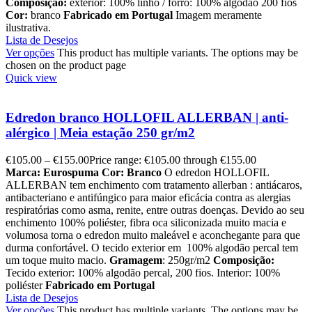
Composição:
exterior: 100% linho / forro: 100% algodão 200 fios
Cor:
branco
Fabricado em Portugal
Imagem meramente
ilustrativa.
Lista de Desejos
Ver opções
This product has multiple variants. The options may be
chosen on the product page
Quick view
Edredon branco HOLLOFIL ALLERBAN | anti-
alérgico | Meia estação 250 gr/m2
€
105.00
–
€
155.00
Price range: €105.00 through €155.00
Marca: Eurospuma
Cor: Branco
O edredon HOLLOFIL
ALLERBAN tem enchimento com tratamento allerban : antiácaros,
antibacteriano e antifúngico para maior eficácia contra as alergias
respiratórias como asma, renite, entre outras doenças. Devido ao seu
enchimento 100% poliéster, fibra oca siliconizada muito macia e
volumosa torna o edredon muito maleável e aconchegante para que
durma confortável. O tecido exterior em 100% algodão percal tem
um toque muito macio.
Gramagem
: 250gr/m2
Composição:
Tecido exterior: 100% algodão percal, 200 fios. Interior: 100%
poliéster
Fabricado em Portugal
Lista de Desejos
Ver opções
This product has multiple variants. The options may be