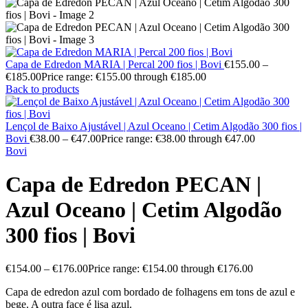
Capa de Edredon MARIA | Percal 200 fios | Bovi
€
155.00
–
€
185.00
Price range: €155.00 through €185.00
Back to products
Lençol de Baixo Ajustável | Azul Oceano | Cetim Algodão 300 fios |
Bovi
€
38.00
–
€
47.00
Price range: €38.00 through €47.00
Bovi
Capa de Edredon PECAN |
Azul Oceano | Cetim Algodão
300 fios | Bovi
€
154.00
–
€
176.00
Price range: €154.00 through €176.00
Capa de edredon azul com bordado de folhagens em tons de azul e
bege. A outra face é lisa azul.