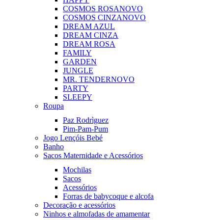
COSMOS ROSA
NOVO
COSMOS CINZA
NOVO
DREAM AZUL
DREAM CINZA
DREAM ROSA
FAMILY
GARDEN
JUNGLE
MR. TENDER
NOVO
PARTY
SLEEPY
Roupa
Paz Rodrìguez
Pim-Pam-Pum
Jogo Lençóis Bebé
Banho
Sacos Maternidade e Acessórios
Mochilas
Sacos
Acessórios
Forras de babycoque e alcofa
Decoração e acessórios
Ninhos e almofadas de amamentar