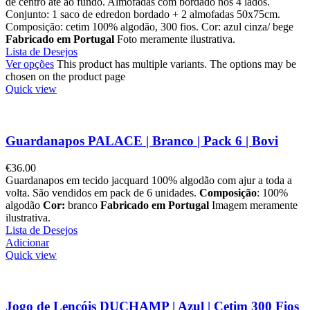
de centro até ao fundo. Almofadas com bordado nos 4 lados.
Conjunto: 1 saco de edredon bordado + 2 almofadas 50x75cm.
Composição: cetim 100% algodão, 300 fios. Cor: azul cinza/ bege
Fabricado em Portugal
Foto meramente ilustrativa.
Lista de Desejos
Ver opções
This product has multiple variants. The options may be
chosen on the product page
Quick view
Guardanapos PALACE | Branco | Pack 6 | Bovi
€
36.00
Guardanapos em tecido jacquard 100% algodão com ajur a toda a
volta. São vendidos em pack de 6 unidades.
Composição
: 100%
algodão
Cor:
branco
Fabricado em Portugal
Imagem meramente
ilustrativa.
Lista de Desejos
Adicionar
Quick view
Jogo de Lençóis DUCHAMP | Azul | Cetim 300 Fios