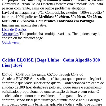
Comforel Allerban
TM
da Dacron
®
tornam esta almofada ideal para
pessoas com renite, asma ou outros problemas alérgicos.
Lavável na máquina a 40ºC. Composição: exterior - 100% algodão /
interior - 100% poliéster
Medidas: 50x60cm, 50x70cm, 50x75cm,
60x60cm e 65x65cm.
Cor: branco
Fabricado em Portugal
Imagem meramente ilustrativa.
Lista de Desejos
Ver opções
This product has multiple variants. The options may be
chosen on the product page
Quick view
Colcha ELOISE | Bege Linho | Cetim Algodão 300
Fios | Bovi
€
57.00
–
€
148.00
Price range: €57.00 through €148.00
A colcha ELOISE é a escolha perfeita para quem procura elegância,
conforto e qualidade superior no quarto. Confeccionada em cetim de
algodão de 300 fios, destaca-se pelo seu toque suave e acabamento
sofisticado, proporcionando uma sensação de luxo e bem-estar. O
acolchoado contínuo com enchimento fino garante leveza e
conforto, sendo ideal para utilização durante todo o ano. O design é
enriquecido com uma barra lisa aplicada a toda a volta, que confere