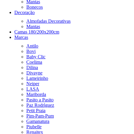
Mantas
Bonecos
Decoração
Almofadas Decorativas
Mantas
Camas 180/200x200cm
Marcas
Antilo
Bovi
Baby Clic
Coelima
Dilina
Divayne
Lameirinho
Neiper
LASA
Mariborda
Pasito a Pasito
Paz Rodrìguez
Petit Praia
Pim-Pam-Pum
Gamanatura
Piubelle
Renaitex