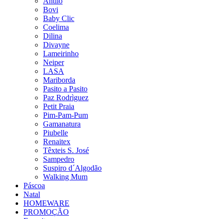
Antilo
Bovi
Baby Clic
Coelima
Dilina
Divayne
Lameirinho
Neiper
LASA
Mariborda
Pasito a Pasito
Paz Rodrìguez
Petit Praia
Pim-Pam-Pum
Gamanatura
Piubelle
Renaitex
Têxteis S. José
Sampedro
Suspiro d´Algodão
Walking Mum
Páscoa
Natal
HOMEWARE
PROMOÇÃO