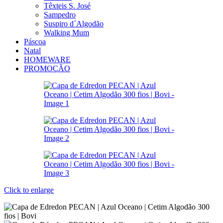
Têxteis S. José
Sampedro
Suspiro d´Algodão
Walking Mum
Páscoa
Natal
HOMEWARE
PROMOÇÃO
Click to enlarge