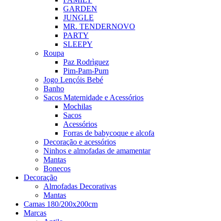
GARDEN
JUNGLE
MR. TENDER
NOVO
PARTY
SLEEPY
Roupa
Paz Rodrìguez
Pim-Pam-Pum
Jogo Lençóis Bebé
Banho
Sacos Maternidade e Acessórios
Mochilas
Sacos
Acessórios
Forras de babycoque e alcofa
Decoração e acessórios
Ninhos e almofadas de amamentar
Mantas
Bonecos
Decoração
Almofadas Decorativas
Mantas
Camas 180/200x200cm
Marcas