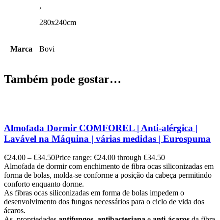
,
280x240cm
Marca
Bovi
Também pode gostar…
Almofada Dormir COMFOREL | Anti-alérgica |
Lavável na Máquina | várias medidas | Eurospuma
€
24.00
–
€
34.50
Price range: €24.00 through €34.50
Almofada de dormir com enchimento de fibra ocas siliconizadas em
forma de bolas, molda-se conforme a posição da cabeça permitindo
conforto enquanto dorme.
As fibras ocas siliconizadas em forma de bolas impedem o
desenvolvimento dos fungos necessários para o ciclo de vida dos
ácaros.
As propriedades
antifungos
,
antibacteriana
e
anti-ácaros
da fibra