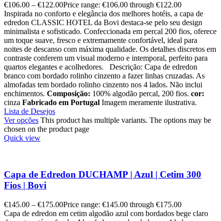
€
106.00
–
€
122.00
Price range: €106.00 through €122.00
Inspirada no conforto e elegância dos melhores hotéis, a capa de
edredon CLASSIC HOTEL da Bovi destaca-se pelo seu design
minimalista e sofisticado. Confeccionada em percal 200 fios, oferece
um toque suave, fresco e extremamente confortável, ideal para
noites de descanso com máxima qualidade. Os detalhes discretos em
contraste conferem um visual moderno e intemporal, perfeito para
quartos elegantes e acolhedores. Descrição: Capa de edredon
branco com bordado rolinho cinzento a fazer linhas cruzadas. As
almofadas tem bordado rolinho cinzento nos 4 lados. Não inclui
enchimentos.
Composição:
100% algodão percal, 200 fios.
cor:
cinza
Fabricado em Portugal
Imagem meramente ilustrativa.
Lista de Desejos
Ver opções
This product has multiple variants. The options may be
chosen on the product page
Quick view
Capa de Edredon DUCHAMP | Azul | Cetim 300
Fios | Bovi
€
145.00
–
€
175.00
Price range: €145.00 through €175.00
Capa de edredon em cetim algodão azul com bordados bege claro