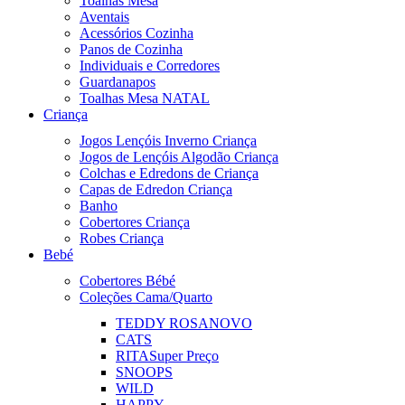
Toalhas Mesa
Aventais
Acessórios Cozinha
Panos de Cozinha
Individuais e Corredores
Guardanapos
Toalhas Mesa NATAL
Criança
Jogos Lençóis Inverno Criança
Jogos de Lençóis Algodão Criança
Colchas e Edredons de Criança
Capas de Edredon Criança
Banho
Cobertores Criança
Robes Criança
Bebé
Cobertores Bébé
Coleções Cama/Quarto
TEDDY ROSA
NOVO
CATS
RITA
Super Preço
SNOOPS
WILD
HAPPY