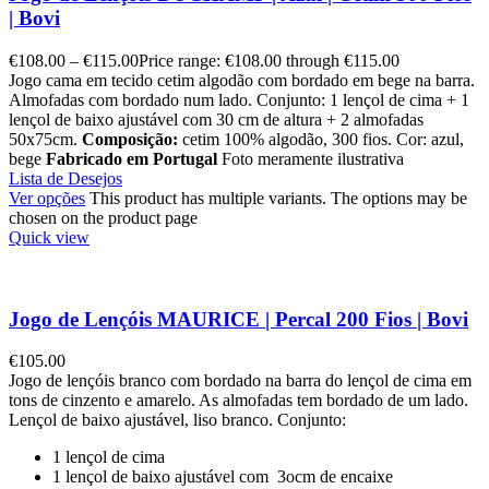
| Bovi
€
108.00
–
€
115.00
Price range: €108.00 through €115.00
Jogo cama em tecido cetim algodão com bordado em bege na barra.
Almofadas com bordado num lado. Conjunto: 1 lençol de cima + 1
lençol de baixo ajustável com 30 cm de altura + 2 almofadas
50x75cm.
Composição:
cetim 100% algodão, 300 fios. Cor: azul,
bege
Fabricado em Portugal
Foto meramente ilustrativa
Lista de Desejos
Ver opções
This product has multiple variants. The options may be
chosen on the product page
Quick view
Jogo de Lençóis MAURICE | Percal 200 Fios | Bovi
€
105.00
Jogo de lençóis branco com bordado na barra do lençol de cima em
tons de cinzento e amarelo. As almofadas tem bordado de um lado.
Lençol de baixo ajustável, liso branco. Conjunto:
1 lençol de cima
1 lençol de baixo ajustável com 3ocm de encaixe