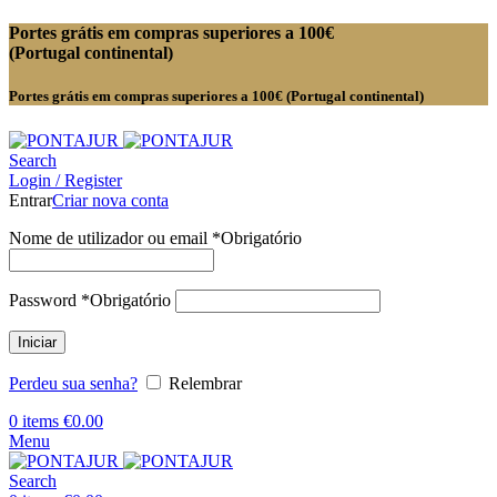
Portes grátis em compras superiores a 100€
(Portugal continental)
Portes grátis em compras superiores a 100€ (Portugal continental)
Search
Login / Register
Entrar
Criar nova conta
Nome de utilizador ou email
*
Obrigatório
Password
*
Obrigatório
Iniciar
Perdeu sua senha?
Relembrar
0
items
€
0.00
Menu
Search