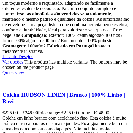
um toque moderno e requintado, adaptando-se facilmente a
diferentes estilos de decoração. Para um conjunto completo e
harmonioso,
as almofadas são vendidas separadamente
,
mantendo o mesmo padrão e qualidade da colcha. As almofadas são
de envelope. Uma peça distinta que combina perfeitamente estética,
conforto e durabilidade, ideal para valorizar o seu quarto.
Cor:
bege latte
Composição:
exterior: 100% cetim algodão 300 fios /
forro: 100% algodão 200 fios / Enchimento: 100% poliéster
Gramagem:
100gr/m2
Fabricado em Portugal
Imagem
meramente ilustrativa.
Lista de Desejos
Ver opções
This product has multiple variants. The options may be
chosen on the product page
Quick view
Colcha HUDSON LINEN | Branco | 100% Linho |
Bovi
€
225.00
–
€
248.00
Price range: €225.00 through €248.00
Colcha em linho branco com acolchoado fino. Esta colcha é muito
prática e fresca para os dias mais quentes. Fica igualmente bem em
cima dos edredons ou como tapa pés. Não incluiu almofadas.