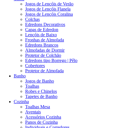
Jogos de Lençóis de Verão
Jogos de Lençóis Flanela
Jogos de Lençóis Coralina
Colchas
Edredons Decorativos
Capas de Edredon
Lençóis de Baixo
Fronhas de Almofada
Edredons Brancos
Almofadas de Dormir
Protetor de Colchão
Edredons tipo Borrego | Pêlo
Cobertores
Protetor de Almofada
Banho
Jogos de Banho
Toalhas
Robes e Chinelos
Tapetes de Banho
Cozinha
Toalhas Mesa
Aventais
Acessórios Cozinha
Panos de Cozinha
Individuais e Corredores