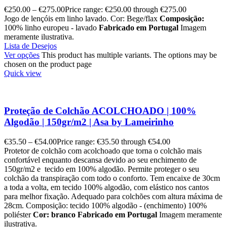
€
250.00
–
€
275.00
Price range: €250.00 through €275.00
Jogo de lençóis em linho lavado. Cor: Bege/flax
Composição:
100% linho europeu - lavado
Fabricado em Portugal
Imagem
meramente ilustrativa.
Lista de Desejos
Ver opções
This product has multiple variants. The options may be
chosen on the product page
Quick view
Proteção de Colchão ACOLCHOADO | 100%
Algodão | 150gr/m2 | Asa by Lameirinho
€
35.50
–
€
54.00
Price range: €35.50 through €54.00
Protetor de colchão com acolchoado que torna o colchão mais
confortável enquanto descansa devido ao seu enchimento de
150gr/m2 e tecido em 100% algodão. Permite proteger o seu
colchão da transpiração com todo o conforto. Tem encaixe de 30cm
a toda a volta, em tecido 100% algodão, com elástico nos cantos
para melhor fixação. Adequado para colchões com altura máxima de
28cm. Composição: tecido 100% algodão - (enchimento) 100%
poliéster
Cor: branco
Fabricado em Portugal
Imagem meramente
ilustrativa.