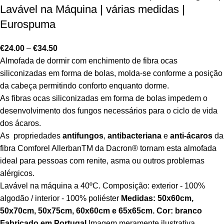
Lavável na Máquina | várias medidas |
Eurospuma
€
24.00
–
€
34.50
Almofada de dormir com enchimento de fibra ocas
siliconizadas em forma de bolas, molda-se conforme a posição
da cabeça permitindo conforto enquanto dorme.
As fibras ocas siliconizadas em forma de bolas impedem o
desenvolvimento dos fungos necessários para o ciclo de vida
dos ácaros.
As propriedades
antifungos
,
antibacteriana
e
anti-ácaros
da
fibra Comforel Allerban
TM
da Dacron
®
tornam esta almofada
ideal para pessoas com renite, asma ou outros problemas
alérgicos.
Lavável na máquina a 40ºC. Composição: exterior - 100%
algodão / interior - 100% poliéster
Medidas: 50x60cm,
50x70cm, 50x75cm, 60x60cm e 65x65cm.
Cor: branco
Fabricado em Portugal
Imagem meramente ilustrativa.