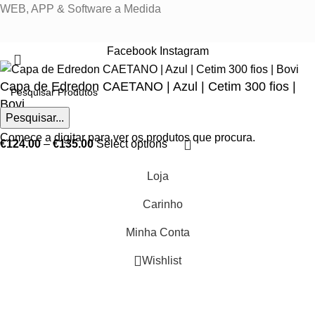
WEB, APP & Software a Medida
Facebook
Instagram
Capa de Edredon CAETANO | Azul | Cetim 300 fios |
Bovi
Pesquisar...
Comece a digitar para ver os produtos que procura.
€
124.00
–
€
135.00
Select options
Loja
Carinho
Minha Conta
Wishlist