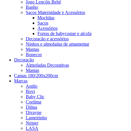
Jogo Lençóis Bebé
Banho
Sacos Maternidade e Acessórios
Mochilas
Sacos
Acessórios
Forras de babycoque e alcofa
Decoração e acessórios
Ninhos e almofadas de amamentar
Mantas
Bonecos
Decoração
Almofadas Decorativas
Mantas
Camas 180/200x200cm
Marcas
Antilo
Bovi
Baby Clic
Coelima
Dilina
Divayne
Lameirinho
Neiper
LASA