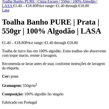
Toalha Banho PURE | Cinza Escuro | 550gr | 100% Algodão |
LASA
€
1.40
–
€
18.80
Price range: €1.40 through €18.80
Lasa
Toalha Banho PURE | Prata |
550gr | 100% Algodão | LASA
€
1.40
–
€
18.80
Price range: €1.40 through €18.80
Toalha de turco liso em 100% algodão. Estas toalhas são absorvente
com toque macio, resiste à lavagem.
Recomenda-se lavar antes de usar, conforme instruções de lavagem
da etiqueta.
Cor:
prata
2
Gramagem:
550gr/m
Composição:
100% algodão fio singelo
Fabricado em Portugal