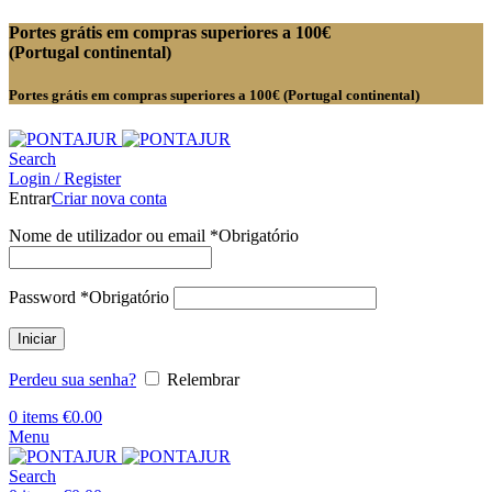
Portes grátis em compras superiores a 100€
(Portugal continental)
Portes grátis em compras superiores a 100€ (Portugal continental)
Search
Login / Register
Entrar
Criar nova conta
Nome de utilizador ou email
*
Obrigatório
Password
*
Obrigatório
Iniciar
Perdeu sua senha?
Relembrar
0
items
€
0.00
Menu
Search