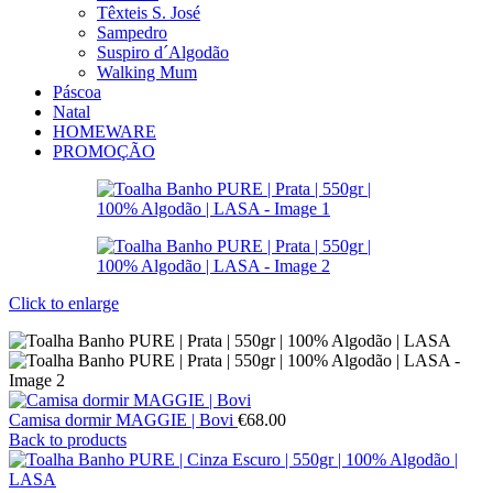
Têxteis S. José
Sampedro
Suspiro d´Algodão
Walking Mum
Páscoa
Natal
HOMEWARE
PROMOÇÃO
Click to enlarge
Camisa dormir MAGGIE | Bovi
€
68.00
Back to products