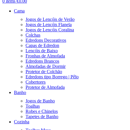
0
items
€
0.00
Cama
Jogos de Lençóis de Verão
Jogos de Lençóis Flanela
Jogos de Lençóis Coralina
Colchas
Edredons Decorativos
Capas de Edredon
Lençóis de Baixo
Fronhas de Almofada
Edredons Brancos
Almofadas de Dormir
Protetor de Colchão
Edredons tipo Borrego | Pêlo
Cobertores
Protetor de Almofada
Banho
Jogos de Banho
Toalhas
Robes e Chinelos
Tapetes de Banho
Cozinha