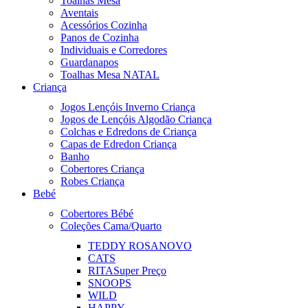
Toalhas Mesa
Aventais
Acessórios Cozinha
Panos de Cozinha
Individuais e Corredores
Guardanapos
Toalhas Mesa NATAL
Criança
Jogos Lençóis Inverno Criança
Jogos de Lençóis Algodão Criança
Colchas e Edredons de Criança
Capas de Edredon Criança
Banho
Cobertores Criança
Robes Criança
Bebé
Cobertores Bébé
Coleções Cama/Quarto
TEDDY ROSA
NOVO
CATS
RITA
Super Preço
SNOOPS
WILD
HAPPY