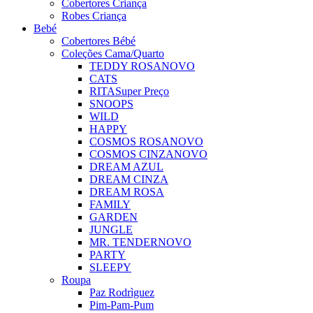
Cobertores Criança
Robes Criança
Bebé
Cobertores Bébé
Coleções Cama/Quarto
TEDDY ROSA
NOVO
CATS
RITA
Super Preço
SNOOPS
WILD
HAPPY
COSMOS ROSA
NOVO
COSMOS CINZA
NOVO
DREAM AZUL
DREAM CINZA
DREAM ROSA
FAMILY
GARDEN
JUNGLE
MR. TENDER
NOVO
PARTY
SLEEPY
Roupa
Paz Rodrìguez
Pim-Pam-Pum