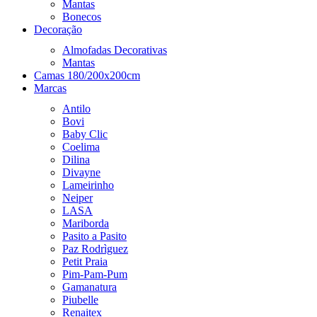
Mantas
Bonecos
Decoração
Almofadas Decorativas
Mantas
Camas 180/200x200cm
Marcas
Antilo
Bovi
Baby Clic
Coelima
Dilina
Divayne
Lameirinho
Neiper
LASA
Mariborda
Pasito a Pasito
Paz Rodrìguez
Petit Praia
Pim-Pam-Pum
Gamanatura
Piubelle
Renaitex