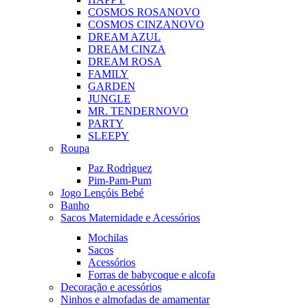
COSMOS ROSA
NOVO
COSMOS CINZA
NOVO
DREAM AZUL
DREAM CINZA
DREAM ROSA
FAMILY
GARDEN
JUNGLE
MR. TENDER
NOVO
PARTY
SLEEPY
Roupa
Paz Rodrìguez
Pim-Pam-Pum
Jogo Lençóis Bebé
Banho
Sacos Maternidade e Acessórios
Mochilas
Sacos
Acessórios
Forras de babycoque e alcofa
Decoração e acessórios
Ninhos e almofadas de amamentar