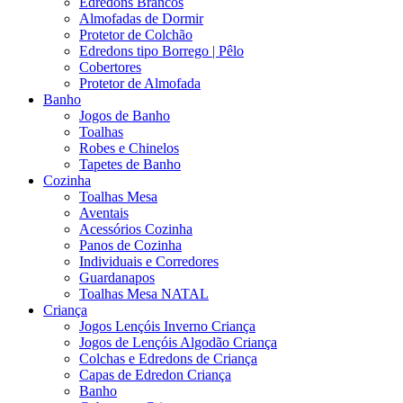
Edredons Brancos
Almofadas de Dormir
Protetor de Colchão
Edredons tipo Borrego | Pêlo
Cobertores
Protetor de Almofada
Banho
Jogos de Banho
Toalhas
Robes e Chinelos
Tapetes de Banho
Cozinha
Toalhas Mesa
Aventais
Acessórios Cozinha
Panos de Cozinha
Individuais e Corredores
Guardanapos
Toalhas Mesa NATAL
Criança
Jogos Lençóis Inverno Criança
Jogos de Lençóis Algodão Criança
Colchas e Edredons de Criança
Capas de Edredon Criança
Banho