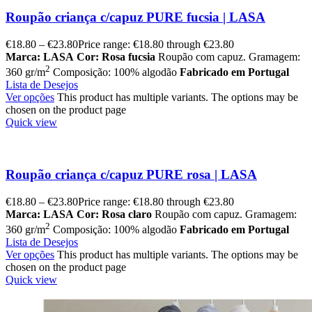
Roupão criança c/capuz PURE fucsia | LASA
€
18.80
–
€
23.80
Price range: €18.80 through €23.80
Marca: LASA
Cor: Rosa fucsia
Roupão com capuz. Gramagem:
2
360 gr/m
Composição: 100% algodão
Fabricado em Portugal
Lista de Desejos
Ver opções
This product has multiple variants. The options may be
chosen on the product page
Quick view
Roupão criança c/capuz PURE rosa | LASA
€
18.80
–
€
23.80
Price range: €18.80 through €23.80
Marca: LASA
Cor: Rosa claro
Roupão com capuz. Gramagem:
2
360 gr/m
Composição: 100% algodão
Fabricado em Portugal
Lista de Desejos
Ver opções
This product has multiple variants. The options may be
chosen on the product page
Quick view