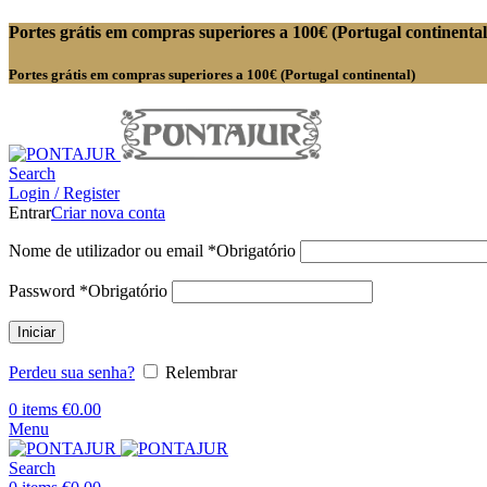
Portes grátis em compras superiores a 100€ (Portugal continental
Portes grátis em compras superiores a 100€ (Portugal continental)
Search
Login / Register
Entrar
Criar nova conta
Nome de utilizador ou email
*
Obrigatório
Password
*
Obrigatório
Iniciar
Perdeu sua senha?
Relembrar
0
items
€
0.00
Menu
Search