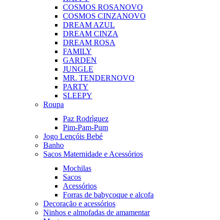
COSMOS ROSA
NOVO
COSMOS CINZA
NOVO
DREAM AZUL
DREAM CINZA
DREAM ROSA
FAMILY
GARDEN
JUNGLE
MR. TENDER
NOVO
PARTY
SLEEPY
Roupa
Paz Rodrìguez
Pim-Pam-Pum
Jogo Lençóis Bebé
Banho
Sacos Maternidade e Acessórios
Mochilas
Sacos
Acessórios
Forras de babycoque e alcofa
Decoração e acessórios
Ninhos e almofadas de amamentar