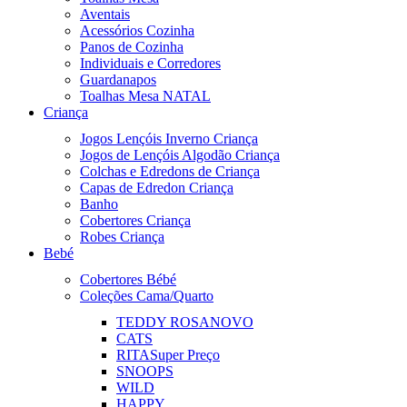
Aventais
Acessórios Cozinha
Panos de Cozinha
Individuais e Corredores
Guardanapos
Toalhas Mesa NATAL
Criança
Jogos Lençóis Inverno Criança
Jogos de Lençóis Algodão Criança
Colchas e Edredons de Criança
Capas de Edredon Criança
Banho
Cobertores Criança
Robes Criança
Bebé
Cobertores Bébé
Coleções Cama/Quarto
TEDDY ROSA
NOVO
CATS
RITA
Super Preço
SNOOPS
WILD
HAPPY