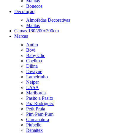
Mantas
Bonecos
Decoração
Almofadas Decorativas
Mantas
Camas 180/200x200cm
Marcas
Antilo
Bovi
Baby Clic
Coelima
Dilina
Divayne
Lameirinho
Neiper
LASA
Mariborda
Pasito a Pasito
Paz Rodrìguez
Petit Praia
Pim-Pam-Pum
Gamanatura
Piubelle
Renaitex