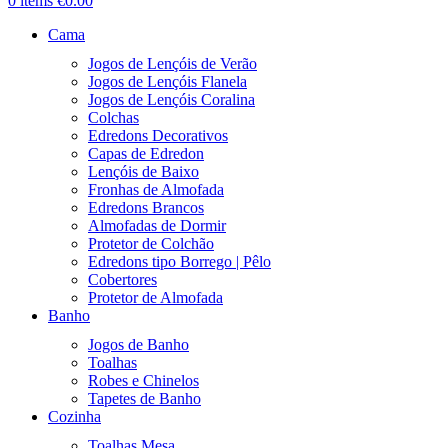
0
items
€
0.00
Cama
Jogos de Lençóis de Verão
Jogos de Lençóis Flanela
Jogos de Lençóis Coralina
Colchas
Edredons Decorativos
Capas de Edredon
Lençóis de Baixo
Fronhas de Almofada
Edredons Brancos
Almofadas de Dormir
Protetor de Colchão
Edredons tipo Borrego | Pêlo
Cobertores
Protetor de Almofada
Banho
Jogos de Banho
Toalhas
Robes e Chinelos
Tapetes de Banho
Cozinha
Toalhas Mesa