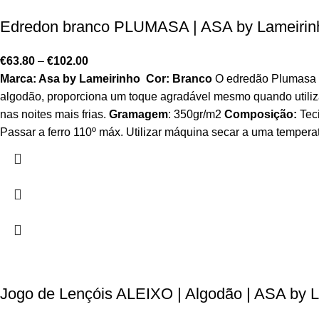
Edredon branco PLUMASA | ASA by Lameirinh
€
63.80
–
€
102.00
Marca: Asa by Lameirinho
Cor: Branco
O edredão Plumasa da
algodão, proporciona um toque agradável mesmo quando utiliza
nas noites mais frias.
Gramagem
: 350gr/m2
Composição:
Teci
Passar a ferro 110º máx. Utilizar máquina secar a uma temper
Jogo de Lençóis ALEIXO | Algodão | ASA b