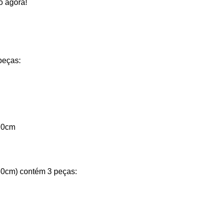
o agora!
peças:
x70cm
0cm) contém 3 peças: