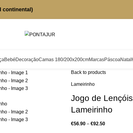
 continental)
ça
Bebé
Decoração
Camas 180/200x200cm
Marcas
Páscoa
Natal
Back to products
Lameirinho
Jogo de Lençóis
Lameirinho
€
56.90
–
€
92.50