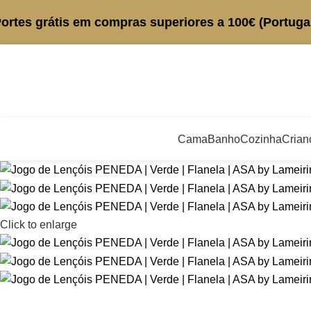
ortes grátis em compras superiores a 100€ (Portugal
Cama
Banho
Cozinha
Crian
Click to enlarge