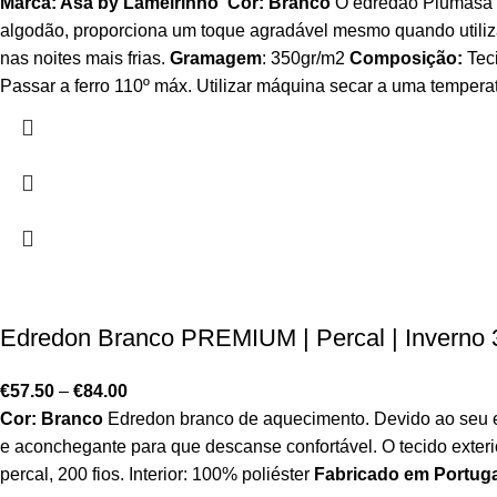
Marca: Asa by Lameirinho
Cor: Branco
O edredão Plumasa da
algodão, proporciona um toque agradável mesmo quando utiliza
nas noites mais frias.
Gramagem
: 350gr/m2
Composição:
Teci
Passar a ferro 110º máx. Utilizar máquina secar a uma temper
Edredon Branco PREMIUM | Percal | Inverno
€
57.50
–
€
84.00
Cor: Branco
Edredon branco de aquecimento. Devido ao seu en
e aconchegante para que descanse confortável. O tecido exte
percal, 200 fios. Interior: 100% poliéster
Fabricado em Portuga