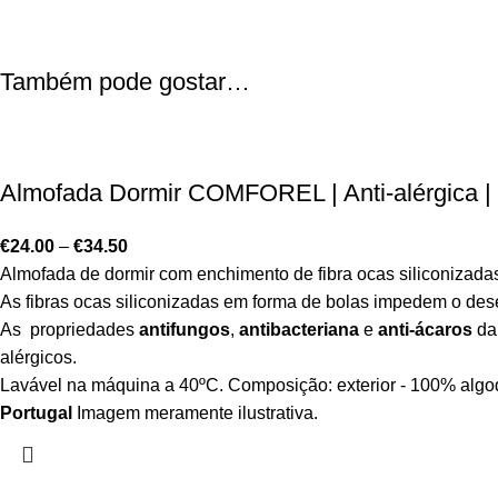
Também pode gostar…
Almofada Dormir COMFOREL | Anti-alérgica | 
€
24.00
–
€
34.50
Almofada de dormir com enchimento de fibra ocas siliconizada
As fibras ocas siliconizadas em forma de bolas impedem o dese
As propriedades
antifungos
,
antibacteriana
e
anti-ácaros
da 
alérgicos.
Lavável na máquina a 40ºC. Composição: exterior - 100% algodã
Portugal
Imagem meramente ilustrativa.