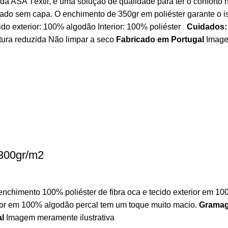
 ASA Têxtil, é uma solução de qualidade para ter o conforto n
do sem capa. O enchimento de 350gr em poliéster garante o is
do exterior: 100% algodão Interior: 100% poliéster
Cuidados:
atura reduzida Não limpar a seco
Fabricado em Portugal
Imagem
 300gr/m2
chimento 100% poliéster de fibra oca e tecido exterior em 10
rior em 100% algodão percal tem um toque muito macio.
Grama
l
Imagem meramente ilustrativa