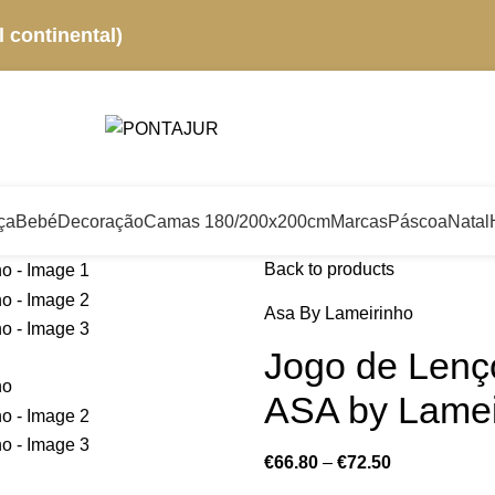
 continental)
ça
Bebé
Decoração
Camas 180/200x200cm
Marcas
Páscoa
Natal
Back to products
Asa By Lameirinho
Jogo de Lençó
ASA by Lamei
€
66.80
–
€
72.50