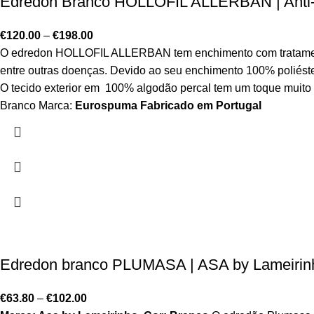
Edredon Branco HOLLOFIL ALLERBAN | Anti-al
€
120.00
–
€
198.00
O edredon HOLLOFIL ALLERBAN tem enchimento com tratamento all
entre outras doenças. Devido ao seu enchimento 100% poliéste
O tecido exterior em 100% algodão percal tem um toque muito
Branco Marca:
Eurospuma
Fabricado em Portugal
Edredon branco PLUMASA | ASA by Lameirinh
€
63.80
–
€
102.00