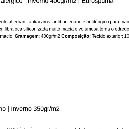
érgico | Inverno 400gr/m2 | Eurospuma
erban : antiácaros, antibacteriano e antifúngico para maior e
r, fibra oca siliconizada muito macia e volumosa torna o edre
 macio.
Gramagem
: 400gr/m2
Composição:
Tecido exterior: 1
o | Inverno 350gr/m2