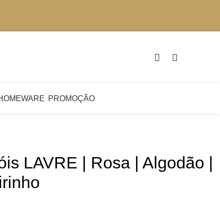
€
0.
HOMEWARE
PROMOÇÃO
is LAVRE | Rosa | Algodão |
rinho