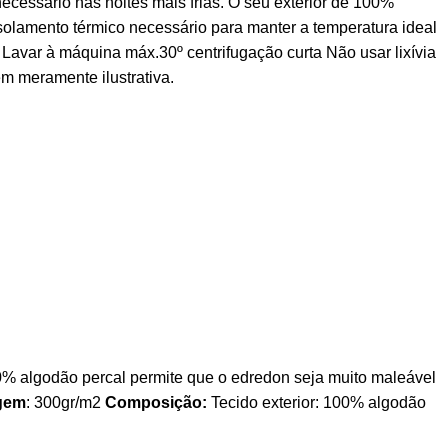
ecessário nas noites mais frias. O seu exterior de 100%
olamento térmico necessário para manter a temperatura ideal
Lavar à máquina máx.30º centrifugação curta Não usar lixívia
 meramente ilustrativa.
0% algodão percal permite que o edredon seja muito maleável
gem
: 300gr/m2
Composição:
Tecido exterior: 100% algodão