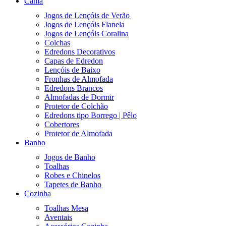
Cama
Jogos de Lençóis de Verão
Jogos de Lençóis Flanela
Jogos de Lençóis Coralina
Colchas
Edredons Decorativos
Capas de Edredon
Lençóis de Baixo
Fronhas de Almofada
Edredons Brancos
Almofadas de Dormir
Protetor de Colchão
Edredons tipo Borrego | Pêlo
Cobertores
Protetor de Almofada
Banho
Jogos de Banho
Toalhas
Robes e Chinelos
Tapetes de Banho
Cozinha
Toalhas Mesa
Aventais