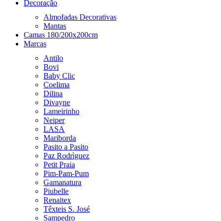
Decoração
Almofadas Decorativas
Mantas
Camas 180/200x200cm
Marcas
Antilo
Bovi
Baby Clic
Coelima
Dilina
Divayne
Lameirinho
Neiper
LASA
Mariborda
Pasito a Pasito
Paz Rodrìguez
Petit Praia
Pim-Pam-Pum
Gamanatura
Piubelle
Renaitex
Têxteis S. José
Sampedro