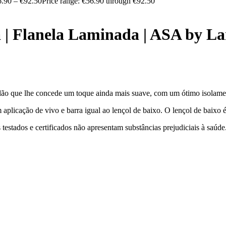
6.90
–
€
92.50
Price range: €56.90 through €92.50
 | Flanela Laminada | ASA by L
dão que lhe concede um toque ainda mais suave, com um ótimo isolame
aplicação de vivo e barra igual ao lençol de baixo. O lençol de baixo
estados e certificados não apresentam substâncias prejudiciais à saúde