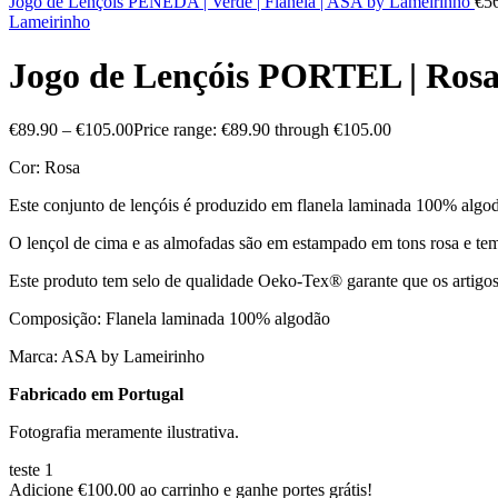
Jogo de Lençóis PENEDA | Verde | Flanela | ASA by Lameirinho
€
5
Lameirinho
Jogo de Lençóis PORTEL | Rosa
€
89.90
–
€
105.00
Price range: €89.90 through €105.00
Cor: Rosa
Este conjunto de lençóis é produzido em flanela laminada 100% algo
O lençol de cima e as almofadas são em estampado em tons rosa e tem 
Este produto tem selo de qualidade Oeko-Tex® garante que os artigos t
Composição: Flanela laminada 100% algodão
Marca: ASA by Lameirinho
Fabricado em Portugal
Fotografia meramente ilustrativa.
teste 1
Adicione
€
100.00
ao carrinho e ganhe portes grátis!