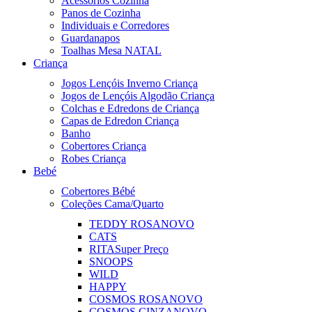
Acessórios Cozinha
Panos de Cozinha
Individuais e Corredores
Guardanapos
Toalhas Mesa NATAL
Criança
Jogos Lençóis Inverno Criança
Jogos de Lençóis Algodão Criança
Colchas e Edredons de Criança
Capas de Edredon Criança
Banho
Cobertores Criança
Robes Criança
Bebé
Cobertores Bébé
Coleções Cama/Quarto
TEDDY ROSA
NOVO
CATS
RITA
Super Preço
SNOOPS
WILD
HAPPY
COSMOS ROSA
NOVO
COSMOS CINZA
NOVO