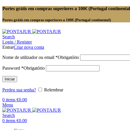
Portes grátis em compras superiores a 100€ (Portugal continental
Portes grátis em compras superiores a 100€ (Portugal continental)
Search
Login / Register
Entrar
Criar nova conta
Nome de utilizador ou email
*
Obrigatório
Password
*
Obrigatório
Iniciar
Perdeu sua senha?
Relembrar
0
items
€
0.00
Menu
Search
0
items
€
0.00