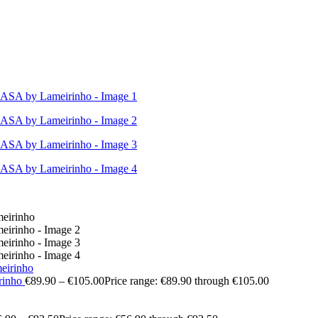
irinho
€
89.90
–
€
105.00
Price range: €89.90 through €105.00