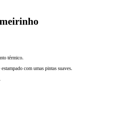
ameirinho
nto térmico.
 é estampado com umas pintas suaves.
.