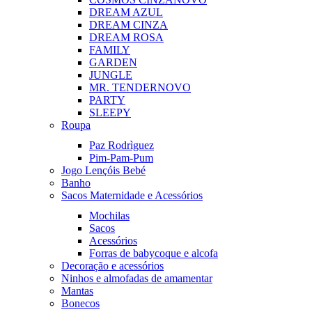
DREAM AZUL
DREAM CINZA
DREAM ROSA
FAMILY
GARDEN
JUNGLE
MR. TENDER
NOVO
PARTY
SLEEPY
Roupa
Paz Rodrìguez
Pim-Pam-Pum
Jogo Lençóis Bebé
Banho
Sacos Maternidade e Acessórios
Mochilas
Sacos
Acessórios
Forras de babycoque e alcofa
Decoração e acessórios
Ninhos e almofadas de amamentar
Mantas
Bonecos