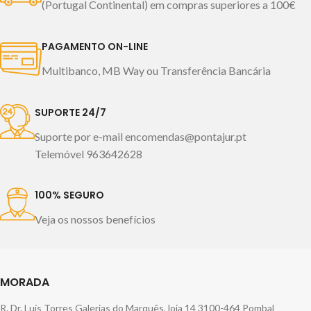
2 toalhas de bidé 30x50cm
(Portugal Continental) em compras superiores a 100€
1 toalha de rosto 50x100cm
Fabricado em Portugal
1 toalha de bidé 30x50cm
PAGAMENTO ON-LINE
Fabricado em Portugal
Imagem meramente
Multibanco, MB Way ou Transferência Bancária
ilustrativa.
SUPORTE 24/7
Suporte por e-mail encomendas@pontajur.pt
Telemóvel 963642628
100% SEGURO
Veja os nossos benefícios
MORADA
R. Dr. Luís Torres Galerias do Marquês, loja 14 3100-464 Pombal