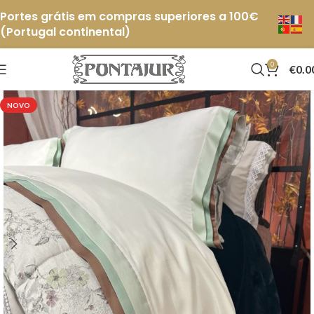
Portes grátis em compras superiores a 100€
(Portugal continental)
0
€
0.0
NOVO