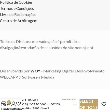
Política de Cookies
Termos e Condições
Livro de Reclamações
Centro de Arbitragem
Todos os Direitos reservados, não é permitido a
divulgação/reprodução de conteúdos do site pontajur.pt
Desenvolvido por
WOY
- Marketing Digital, Desenvolvimento
WEB, APP & Software a Medida
Jogo de Lençóis
€
132.00
MULTITIRAS |
SELECT
0
Verde/Castanho | Cetim
–
OPTIONS
Algodão 300 fios |
Loja
Carinho
Minha Conta
Wishlist