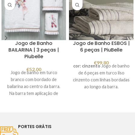
As propriedades
antifungos
,
antibacteriana
e
anti-ácaros
da fibra Comforel
Allerban
TM
da Dacron
®
tornam esta almofada ideal
para pessoas com renite, asma
Jogo de Banho
Jogo de Banho ESBOS |
ou outros problemas
BAILARINA | 3 peças |
6 peças | PiuBelle
alérgicos.
Piubelle
Lavável na máquina a 40ºC.
€
99.80
Composição: exterior - 100%
cor: cinzento
Jogo de banho
€
52.00
algodão / interior - 100%
Jogo de banho em turco
de 6 peças em turco liso
poliéster
Medidas: 50x60cm,
branco com bordado de
cinzento com linhas bordadas
50x70cm, 50x75cm, 60x60cm
bailarina ao centro da barra.
ao longo da barra.
e 65x65cm.
Cor: branco
Na barra tem aplicação de
Composição: 100%algodão
Fabricado em Portugal
folho estampado às bolinhas
Gramagem: 500gr/m2
Imagem meramente
cor de rosa. Composição:
Conjunto de 6 peças:
ilustrativa.
100% algodão Gramagem:
2 toalhas de banho
500gr/m2. Conjunto de 3
100x150cm
PORTES GRÁTIS
peças:
2 toalhas de rosto 50x100cm
1 toalha de banho 100x150cm