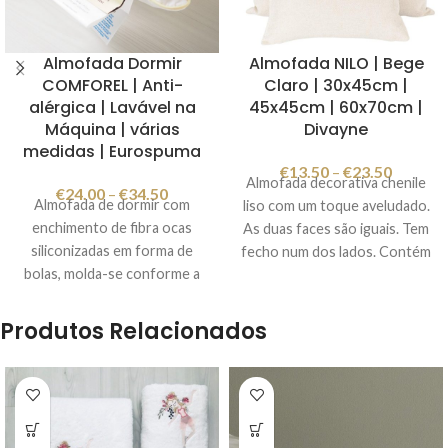
Almofada Dormir
Almofada NILO | Bege
COMFOREL | Anti-
Claro | 30x45cm |
alérgica | Lavável na
45x45cm | 60x70cm |
Máquina | várias
Divayne
medidas | Eurospuma
€
13.50
–
€
23.50
Almofada decorativa chenile
€
24.00
–
€
34.50
Almofada de dormir com
liso com um toque aveludado.
enchimento de fibra ocas
As duas faces são iguais. Tem
siliconizadas em forma de
fecho num dos lados. Contém
bolas, molda-se conforme a
enchimento. Cor: bege claro
posição da cabeça permitindo
Composição: 100% poliéster
conforto enquanto dorme.
Imagem meramente
Produtos Relacionados
As fibras ocas siliconizadas em
ilustrativa. Fabricado em
forma de bolas impedem o
Portugal.
desenvolvimento dos fungos
necessários para o ciclo de
vida dos ácaros.