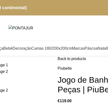
 continental)
ça
Bebé
Decoração
Camas 180/200x200cm
Marcas
Páscoa
Natal
Back to products
Piubelle
Jogo de Banh
Peças | PiuBe
€
119.00