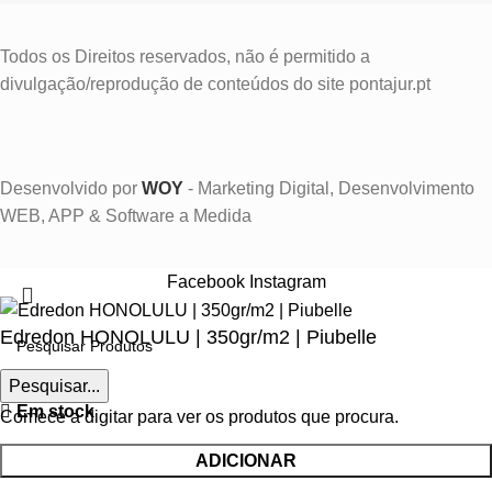
Todos os Direitos reservados, não é permitido a
divulgação/reprodução de conteúdos do site pontajur.pt
Desenvolvido por
WOY
- Marketing Digital, Desenvolvimento
WEB, APP & Software a Medida
Facebook
Instagram
Edredon HONOLULU | 350gr/m2 | Piubelle
Pesquisar...
€
120.00
Em stock
Comece a digitar para ver os produtos que procura.
ADICIONAR