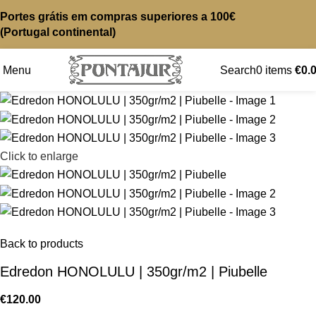
Portes grátis em compras superiores a 100€
(Portugal continental)
Menu
Search
0
items
€
0.
Click to enlarge
Back to products
Edredon HONOLULU | 350gr/m2 | Piubelle
€
120.00