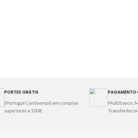
2 toalhas d
Fabricado em
meramente
PORTES GRÁTIS
PAGAMENTO 
(Portugal Continental) em compras
Multibanco, 
superiores a 100€
Transferência