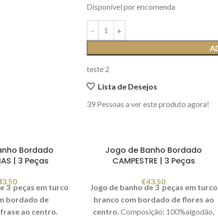
Disponível por encomenda
A
teste 2
Lista de Desejos
39
Pessoas a ver este produto agora!
anho Bordado
Jogo de Banho Bordado
AS | 3 Peças
CAMPESTRE | 3 Peças
43.50
€
43.50
e 3 peças em turco
Jogo de banho de 3 peças em turco
m bordado de
branco com bordado de flores ao
frase ao centro.
centro.
Composição: 100%algodão,