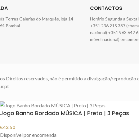
ADA
CONTACTOS
Luís Torres Galerias do Marquês, loja 14
Horário Segunda a Sexta 
64 Pombal
+351 236 215 387 (chamad
nacional) +351 963 642 6
móvel nacional) encomen
os Direitos reservados, não é permitido a divulgação/reprodução 
ur.pt
Jogo Banho Bordado MÚSICA | Preto | 3 Peças
€
43.50
Disponível por encomenda