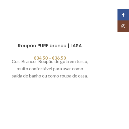
Face
Insta
Roupão PURE branco | LASA
€
34.50
–
€
36.50
Cor: Branco Roupão de gola em turco,
muito confortável para usar como
saída de banho ou como roupa de casa.
Gramagem: 385 gr/m
Composição:
2
fio singelo em 100% algodão
Fabricado em Portugal
Imagem
meramente ilustrativa.
Saída de b