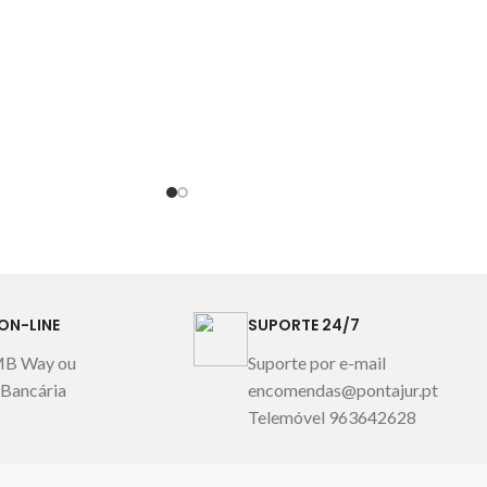
e bidé 30x50cm
1 toalha de banho 100x150cm
 Portugal
Imagem
1 toalha de rosto 50x100cm
 ilustrativa.
1 toalha de bidé 30x50cm
Fabricado em Portugal
Imagem
meramente ilustrativa.
ON-LINE
SUPORTE 24/7
MB Way ou
Suporte por e-mail
 Bancária
encomendas@pontajur.pt
Telemóvel 963642628