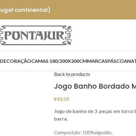
tugal continental)
DECORAÇÃO
CAMAS 180/200X200CM
MARCAS
PÁSCOA
NA
Back to products
Jogo Banho Bordado MÚ
€
43.50
Jogo de banho de 3 peças em turco 
barra.
Composição: 100%algodão,