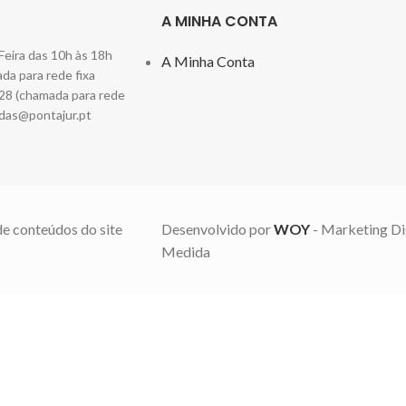
A MINHA CONTA
Feira das 10h às 18h
A Minha Conta
a para rede fixa
28 (chamada para rede
das@pontajur.pt
de conteúdos do site
Desenvolvido por
WOY
- Marketing Di
Medida