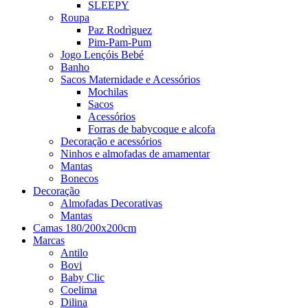
SLEEPY
Roupa
Paz Rodrìguez
Pim-Pam-Pum
Jogo Lençóis Bebé
Banho
Sacos Maternidade e Acessórios
Mochilas
Sacos
Acessórios
Forras de babycoque e alcofa
Decoração e acessórios
Ninhos e almofadas de amamentar
Mantas
Bonecos
Decoração
Almofadas Decorativas
Mantas
Camas 180/200x200cm
Marcas
Antilo
Bovi
Baby Clic
Coelima
Dilina