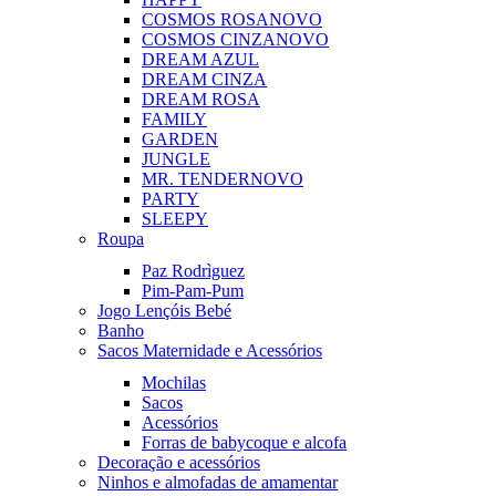
COSMOS ROSA
NOVO
COSMOS CINZA
NOVO
DREAM AZUL
DREAM CINZA
DREAM ROSA
FAMILY
GARDEN
JUNGLE
MR. TENDER
NOVO
PARTY
SLEEPY
Roupa
Paz Rodrìguez
Pim-Pam-Pum
Jogo Lençóis Bebé
Banho
Sacos Maternidade e Acessórios
Mochilas
Sacos
Acessórios
Forras de babycoque e alcofa
Decoração e acessórios
Ninhos e almofadas de amamentar