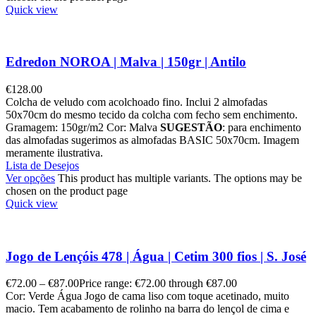
Quick view
Edredon NOROA | Malva | 150gr | Antilo
€
128.00
Colcha de veludo com acolchoado fino. Inclui 2 almofadas
50x70cm do mesmo tecido da colcha com fecho sem enchimento.
Gramagem: 150gr/m2 Cor: Malva
SUGESTÃO
: para enchimento
das almofadas sugerimos as almofadas BASIC 50x70cm. Imagem
meramente ilustrativa.
Lista de Desejos
Ver opções
This product has multiple variants. The options may be
chosen on the product page
Quick view
Jogo de Lençóis 478 | Água | Cetim 300 fios | S. José
€
72.00
–
€
87.00
Price range: €72.00 through €87.00
Cor: Verde Água Jogo de cama liso com toque acetinado, muito
macio. Tem acabamento de rolinho na barra do lençol de cima e