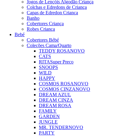
Jogos de Lençóis Algodão Criança
Colchas e Edredons de Criança
Capas de Edredon Criança
Banho
Cobertores Criança
Robes Criança
Bebé
Cobertores Bébé
Coleções Cama/Quarto
TEDDY ROSA
NOVO
CATS
RITA
Super Preço
SNOOPS
WILD
HAPPY
COSMOS ROSA
NOVO
COSMOS CINZA
NOVO
DREAM AZUL
DREAM CINZA
DREAM ROSA
FAMILY
GARDEN
JUNGLE
MR. TENDER
NOVO
PARTY