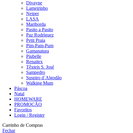
Divayne
Lameirinho
Neiper
LASA
Mariborda
Pasito a Pasito
Paz Rodrìguez
Petit Praia
Pim-Pam-Pum
Gamanatura
Piubelle
Renaitex
Têxteis S. José
Sampedro
Suspiro d´Algodão
Walking Mum
Páscoa
Natal
HOMEWARE
PROMOÇÃO
Favoritos
Login / Register
Carrinho de Compras
Fechar