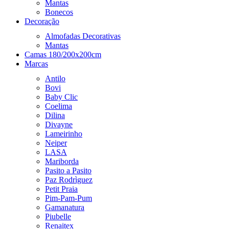
Mantas
Bonecos
Decoração
Almofadas Decorativas
Mantas
Camas 180/200x200cm
Marcas
Antilo
Bovi
Baby Clic
Coelima
Dilina
Divayne
Lameirinho
Neiper
LASA
Mariborda
Pasito a Pasito
Paz Rodrìguez
Petit Praia
Pim-Pam-Pum
Gamanatura
Piubelle
Renaitex