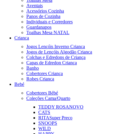
Toalhas Mesa
Aventais
Acessórios Cozinha
Panos de Cozinha
Individuais e Corredores
Guardanapos
Toalhas Mesa NATAL
Criança
Jogos Lençóis Inverno Criança
Jogos de Lençóis Algodão Criança
Colchas e Edredons de Criança
Capas de Edredon Criança
Banho
Cobertores Criança
Robes Criança
Bebé
Cobertores Bébé
Coleções Cama/Quarto
TEDDY ROSA
NOVO
CATS
RITA
Super Preço
SNOOPS
WILD
HAPPY