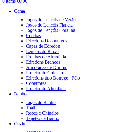
0
items
€
0.00
Cama
Jogos de Lençóis de Verão
Jogos de Lençóis Flanela
Jogos de Lençóis Coralina
Colchas
Edredons Decorativos
Capas de Edredon
Lençóis de Baixo
Fronhas de Almofada
Edredons Brancos
Almofadas de Dormir
Protetor de Colchão
Edredons tipo Borrego | Pêlo
Cobertores
Protetor de Almofada
Banho
Jogos de Banho
Toalhas
Robes e Chinelos
Tapetes de Banho
Cozinha