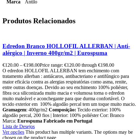
Marca
Antilo
Produtos Relacionados
Edredon Branco HOLLOFIL ALLERBAN | Anti-
alérgico | Inverno 400gr/m2 | Eurospuma
€
120.00
–
€
198.00
Price range: €120.00 through €198.00
O edredon HOLLOFIL ALLERBAN tem enchimento com
tratamento allerban : antiácaros, antibacteriano e antifúngico para
maior eficácia contra as alergias respiratórias como asma, renite,
entre outras doenças. Devido ao seu enchimento 100% poliéster,
fibra oca siliconizada muito macia e volumosa torna o edredon
muito maleável e aconchegante para que durma confortável. O
tecido exterior em 100% algodão percal tem um toque muito macio.
Gramagem
: 400gr/m2
Composição:
Tecido exterior: 100%
algodão percal, 200 fios | Interior: 100% poliéster Cor: Branco
Marca:
Eurospuma
Fabricado em Portugal
Lista de Desejos
Ver opções
This product has multiple variants. The options may be
chosen on the product page