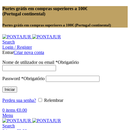
Portes grátis em compras superiores a 100€
(Portugal continental)
Portes grátis em compras superiores a 100€ (Portugal continental)
Search
Login / Register
Entrar
Criar nova conta
Nome de utilizador ou email
*
Obrigatório
Password
*
Obrigatório
Iniciar
Perdeu sua senha?
Relembrar
0
items
€
0.00
Menu
Search