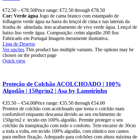
€
72.50
–
€
78.50
Price range: €72.50 through €78.50
Cor: Verde àgua
Jogo de cama branco com estampado de
folhagens verde água na barra do lençol de cima e nas laterais da
fronha de almofada. tem acabamento de vivo verde água. Lençol de
baixo liso verde água. Composição: cetim algodão 200 fios
Fabricado em Portugal Imagem meramente ilustrativa.
Lista de Desejos
Ver opções
This product has multiple variants. The options may be
chosen on the product page
Quick view
Proteção de Colchão ACOLCHOADO | 100%
Algodão | 150gr/m2 | Asa by Lameirinho
€
35.50
–
€
54.00
Price range: €35.50 through €54.00
Protetor de colchão com acolchoado que torna o colchão mais
confortável enquanto descansa devido ao seu enchimento de
150gr/m2 e tecido em 100% algodão. Permite proteger o seu
colchão da transpiração com todo o conforto. Tem encaixe de 30cm
a toda a volta, em tecido 100% algodão, com elástico nos cantos
para melhor fixação. Adequado para colchões com altura máxima de