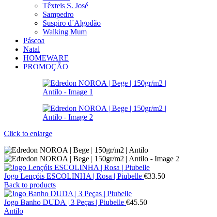
Têxteis S. José
Sampedro
Suspiro d´Algodão
Walking Mum
Páscoa
Natal
HOMEWARE
PROMOÇÃO
Click to enlarge
Jogo Lençóis ESCOLINHA | Rosa | Piubelle
€
33.50
Back to products
Jogo Banho DUDA | 3 Peças | Piubelle
€
45.50
Antilo