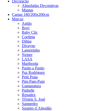
Decoração
Almofadas Decorativas
Mantas
Camas 180/200x200cm
Marcas
Antilo
Bovi
Baby Clic
Coelima
Dilina
Divayne
Lameirinho
Neiper
LASA
Mariborda
Pasito a Pasito
Paz Rodrìguez
Petit Praia
Pim-Pam-Pum
Gamanatura
Piubelle
Renaitex
Têxteis S. José
Sampedro
Suspiro d´Algodão