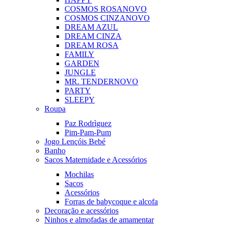
COSMOS ROSA
NOVO
COSMOS CINZA
NOVO
DREAM AZUL
DREAM CINZA
DREAM ROSA
FAMILY
GARDEN
JUNGLE
MR. TENDER
NOVO
PARTY
SLEEPY
Roupa
Paz Rodrìguez
Pim-Pam-Pum
Jogo Lençóis Bebé
Banho
Sacos Maternidade e Acessórios
Mochilas
Sacos
Acessórios
Forras de babycoque e alcofa
Decoração e acessórios
Ninhos e almofadas de amamentar