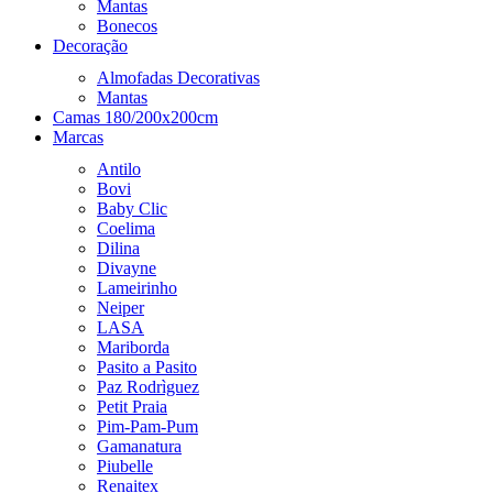
Mantas
Bonecos
Decoração
Almofadas Decorativas
Mantas
Camas 180/200x200cm
Marcas
Antilo
Bovi
Baby Clic
Coelima
Dilina
Divayne
Lameirinho
Neiper
LASA
Mariborda
Pasito a Pasito
Paz Rodrìguez
Petit Praia
Pim-Pam-Pum
Gamanatura
Piubelle
Renaitex