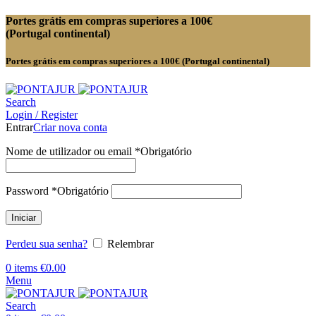
Portes grátis em compras superiores a 100€
(Portugal continental)
Portes grátis em compras superiores a 100€ (Portugal continental)
Search
Login / Register
Entrar
Criar nova conta
Nome de utilizador ou email
*
Obrigatório
Password
*
Obrigatório
Iniciar
Perdeu sua senha?
Relembrar
0
items
€
0.00
Menu
Search