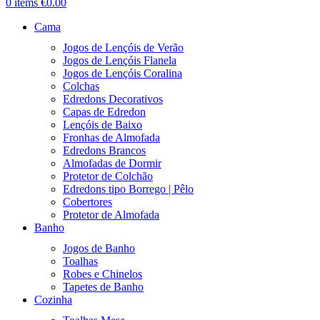
0
items
€
0.00
Cama
Jogos de Lençóis de Verão
Jogos de Lençóis Flanela
Jogos de Lençóis Coralina
Colchas
Edredons Decorativos
Capas de Edredon
Lençóis de Baixo
Fronhas de Almofada
Edredons Brancos
Almofadas de Dormir
Protetor de Colchão
Edredons tipo Borrego | Pêlo
Cobertores
Protetor de Almofada
Banho
Jogos de Banho
Toalhas
Robes e Chinelos
Tapetes de Banho
Cozinha