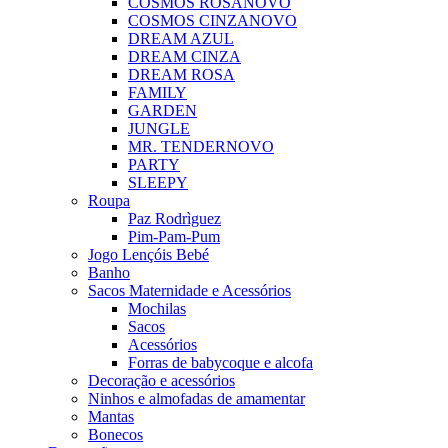
COSMOS ROSA
NOVO
COSMOS CINZA
NOVO
DREAM AZUL
DREAM CINZA
DREAM ROSA
FAMILY
GARDEN
JUNGLE
MR. TENDER
NOVO
PARTY
SLEEPY
Roupa
Paz Rodrìguez
Pim-Pam-Pum
Jogo Lençóis Bebé
Banho
Sacos Maternidade e Acessórios
Mochilas
Sacos
Acessórios
Forras de babycoque e alcofa
Decoração e acessórios
Ninhos e almofadas de amamentar
Mantas
Bonecos