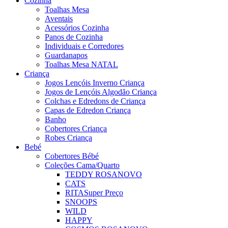
Cozinha
Toalhas Mesa
Aventais
Acessórios Cozinha
Panos de Cozinha
Individuais e Corredores
Guardanapos
Toalhas Mesa NATAL
Criança
Jogos Lençóis Inverno Criança
Jogos de Lençóis Algodão Criança
Colchas e Edredons de Criança
Capas de Edredon Criança
Banho
Cobertores Criança
Robes Criança
Bebé
Cobertores Bébé
Coleções Cama/Quarto
TEDDY ROSA
NOVO
CATS
RITA
Super Preço
SNOOPS
WILD
HAPPY