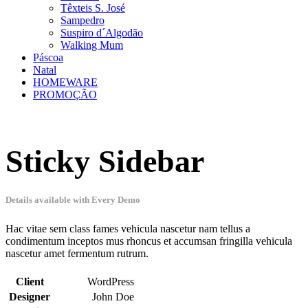
Têxteis S. José
Sampedro
Suspiro d´Algodão
Walking Mum
Páscoa
Natal
HOMEWARE
PROMOÇÃO
Sticky Sidebar
Details available with Every Demo
Hac vitae sem class fames vehicula nascetur nam tellus a
condimentum inceptos mus rhoncus et accumsan fringilla vehicula
nascetur amet fermentum rutrum.
Client
WordPress
Designer
John Doe