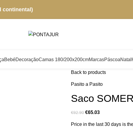
 continental)
ça
Bebé
Decoração
Camas 180/200x200cm
Marcas
Páscoa
Natal
Back to products
Pasito a Pasito
Saco SOMERSE
€
65.03
€
92.90
Price in the last 30 days is t