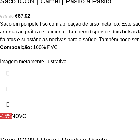
Saco ICON | Camel | Pasito a Pasito
€
67.92
€
79.90
Saco em polipele liso com aplicação de urso metálico. Este sac
arrumação prática e funcional. Também dispõe de dois bolsos la
ftalatos e substâncias nocivas para a saúde. Também pode ser 
Composição:
100% PVC
Imagem meramente ilustrativa.
-15%
NOVO