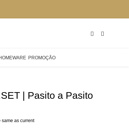
€
0.
HOMEWARE
PROMOÇÃO
T | Pasito a Pasito
he same as current