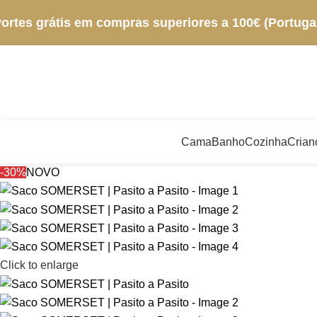
ortes grátis em compras superiores a 100€ (Portugal
Cama
Banho
Cozinha
Crian
-30%
NOVO
Click to enlarge