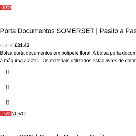
-30%
Porta Documentos SOMERSET | Pasito a Pas
€
31.43
€
44.90
Bolsa porta documentos em polipele floral.
A bolsa porta docum
à máquina a 30ºC .
Os materiais utilizados estão livres de colo
-15%
NOVO