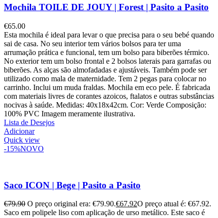
Mochila TOILE DE JOUY | Forest | Pasito a Pasito
€
65.00
Esta mochila é ideal para levar o que precisa para o seu bebé quando
sai de casa. No seu interior tem vários bolsos para ter uma
arrumação prática e funcional, tem um bolso para biberões térmico.
No exterior tem um bolso frontal e 2 bolsos laterais para garrafas ou
biberões. As alças são almofadadas e ajustáveis. Também pode ser
utilizado como mala de maternidade. Tem 2 pegas para colocar no
carrinho. Inclui um muda fraldas. Mochila em eco pele. É fabricada
com materiais livres de corantes azoicos, ftalatos e outras substâncias
nocivas à saúde. Medidas: 40x18x42cm. Cor: Verde Composição:
100% PVC Imagem meramente ilustrativa.
Lista de Desejos
Adicionar
Quick view
-15%
NOVO
Saco ICON | Bege | Pasito a Pasito
€
79.90
O preço original era: €79.90.
€
67.92
O preço atual é: €67.92.
Saco em polipele liso com aplicação de urso metálico. Este saco é