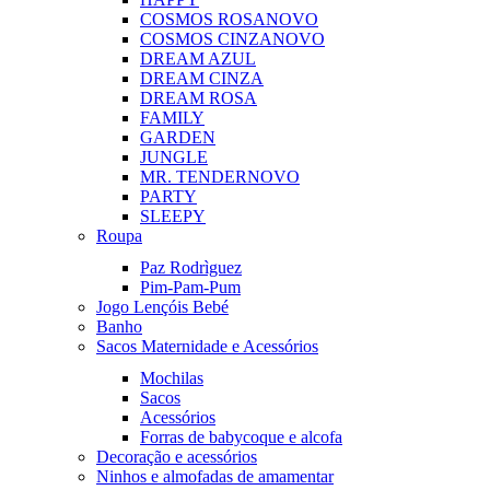
COSMOS ROSA
NOVO
COSMOS CINZA
NOVO
DREAM AZUL
DREAM CINZA
DREAM ROSA
FAMILY
GARDEN
JUNGLE
MR. TENDER
NOVO
PARTY
SLEEPY
Roupa
Paz Rodrìguez
Pim-Pam-Pum
Jogo Lençóis Bebé
Banho
Sacos Maternidade e Acessórios
Mochilas
Sacos
Acessórios
Forras de babycoque e alcofa
Decoração e acessórios
Ninhos e almofadas de amamentar