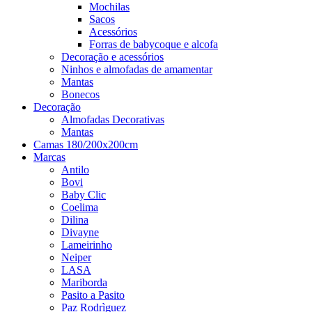
Mochilas
Sacos
Acessórios
Forras de babycoque e alcofa
Decoração e acessórios
Ninhos e almofadas de amamentar
Mantas
Bonecos
Decoração
Almofadas Decorativas
Mantas
Camas 180/200x200cm
Marcas
Antilo
Bovi
Baby Clic
Coelima
Dilina
Divayne
Lameirinho
Neiper
LASA
Mariborda
Pasito a Pasito
Paz Rodrìguez