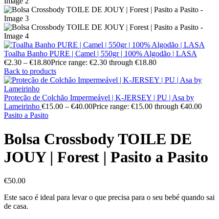
Toalha Banho PURE | Camel | 550gr | 100% Algodão | LASA
€
2.30
–
€
18.80
Price range: €2.30 through €18.80
Back to products
Proteção de Colchão Impermeável | K-JERSEY | PU | Asa by
Lameirinho
€
15.00
–
€
40.00
Price range: €15.00 through €40.00
Pasito a Pasito
Bolsa Crossbody TOILE DE
JOUY | Forest | Pasito a Pasito
€
50.00
Este saco é ideal para levar o que precisa para o seu bebé quando sai
de casa.