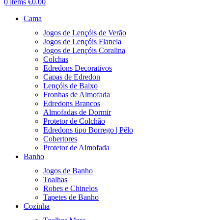
0
items
€
0.00
Cama
Jogos de Lençóis de Verão
Jogos de Lençóis Flanela
Jogos de Lençóis Coralina
Colchas
Edredons Decorativos
Capas de Edredon
Lençóis de Baixo
Fronhas de Almofada
Edredons Brancos
Almofadas de Dormir
Protetor de Colchão
Edredons tipo Borrego | Pêlo
Cobertores
Protetor de Almofada
Banho
Jogos de Banho
Toalhas
Robes e Chinelos
Tapetes de Banho
Cozinha