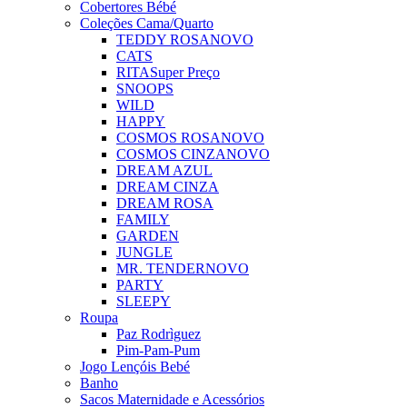
Cobertores Bébé
Coleções Cama/Quarto
TEDDY ROSA
NOVO
CATS
RITA
Super Preço
SNOOPS
WILD
HAPPY
COSMOS ROSA
NOVO
COSMOS CINZA
NOVO
DREAM AZUL
DREAM CINZA
DREAM ROSA
FAMILY
GARDEN
JUNGLE
MR. TENDER
NOVO
PARTY
SLEEPY
Roupa
Paz Rodrìguez
Pim-Pam-Pum
Jogo Lençóis Bebé
Banho
Sacos Maternidade e Acessórios