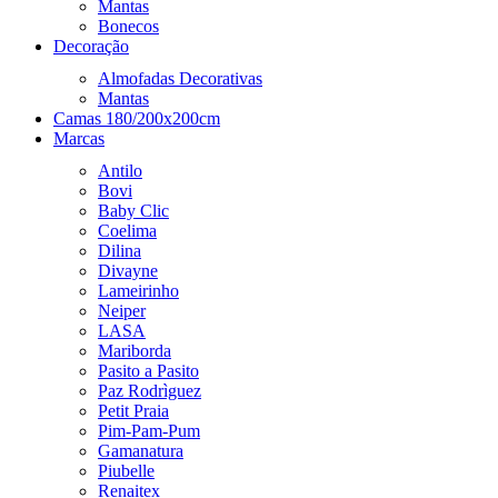
Mantas
Bonecos
Decoração
Almofadas Decorativas
Mantas
Camas 180/200x200cm
Marcas
Antilo
Bovi
Baby Clic
Coelima
Dilina
Divayne
Lameirinho
Neiper
LASA
Mariborda
Pasito a Pasito
Paz Rodrìguez
Petit Praia
Pim-Pam-Pum
Gamanatura
Piubelle
Renaitex