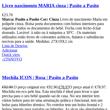
Livro nascimento MARIA cinza | Pasito a Pasito
€
23.70
Marca: Pasito a Pasito
Cor: Cinza
Livro de nascimento Maria em
polipele cinza.
Bolsa porta documentos com bolsos interiores para
organizar todos os documentos do bebé. Fecha com fecho éclair
dourado.
Lavável à mão ou à máquina a 30ºC .
Os materiais
utilizados estão livres de colorantes azóticos, ftalatos e substâncias
nocivas para a saúde.
Medidas: 27X19X2 cm
Lista de Desejos
Adicionar
Quick view
-15%
NOVO
Mochila ICON | Rosa | Pasito a Pasito
€
92.90
O preço original era: €92.90.
€
78.97
O preço atual é: €78.97.
Mochila em eco pele lisa. Esta mochila é ideal para levar o que
precisa para o seu bebé quando sai de casa. No seu interior tem
vários bolsos para ter uma arrumação prática e funcional, tem um
bolso para biberões térmico. No exterior tem um bolso frontal e 2
bolsos laterais para garrafas ou biberões. As alças são almofadadas e