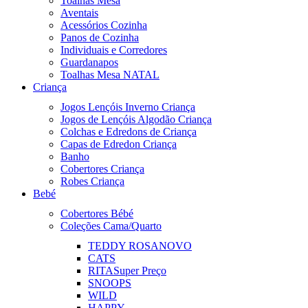
Toalhas Mesa
Aventais
Acessórios Cozinha
Panos de Cozinha
Individuais e Corredores
Guardanapos
Toalhas Mesa NATAL
Criança
Jogos Lençóis Inverno Criança
Jogos de Lençóis Algodão Criança
Colchas e Edredons de Criança
Capas de Edredon Criança
Banho
Cobertores Criança
Robes Criança
Bebé
Cobertores Bébé
Coleções Cama/Quarto
TEDDY ROSA
NOVO
CATS
RITA
Super Preço
SNOOPS
WILD
HAPPY