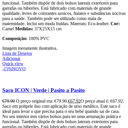
funcional. Também dispõe de dois bolsos laterais exteriores para
garrafas ou biberões. Está fabricado com materiais de grande
qualidade, livres de colorantes azoicos, ftalatos e substâncias nocivas
para a saúde. Também pode ser utilizado como mala de
maternidade. Inclui um muda fraldas. Materais: Eco-leather.
Cor:
Camel
Medidas:
37X25X15 cm
Composição:
100% PVC
Imagem meramente ilustrativa.
Lista de Desejos
Adicionar
Quick view
-15%
NOVO
Saco ICON | Verde | Pasito a Pasito
€
79.90
O preço original era: €79.90.
€
67.92
O preço atual é: €67.92.
Saco em polipele liso com aplicação de urso metálico. Este saco é
ideal para levar o que precisa para o seu bebé quando sai de casa.
No seu interior tem vários bolsos para ter uma arrumação prática e
funcional. Também dispõe de dois bolsos laterais exteriores para
garrafas ou biberões. Está fabricado com materiais de grande