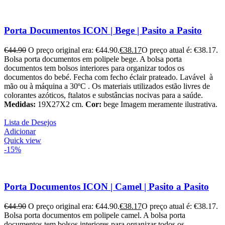
Porta Documentos ICON | Bege | Pasito a Pasito
€
44.90
O preço original era: €44.90.
€
38.17
O preço atual é: €38.17.
Bolsa porta documentos em polipele bege.
A bolsa porta
documentos tem bolsos interiores para organizar todos os
documentos do bebé.
Fecha com fecho éclair prateado.
Lavável à
mão ou à máquina a 30ºC .
Os materiais utilizados estão livres de
colorantes azóticos, ftalatos e substâncias nocivas para a saúde.
Medidas:
19X27X2 cm.
Cor:
bege Imagem meramente ilustrativa.
Lista de Desejos
Adicionar
Quick view
-15%
Porta Documentos ICON | Camel | Pasito a Pasito
€
44.90
O preço original era: €44.90.
€
38.17
O preço atual é: €38.17.
Bolsa porta documentos em polipele camel.
A bolsa porta
documentos tem bolsos interiores para organizar todos os