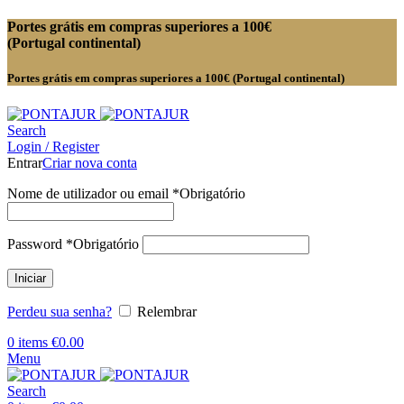
Portes grátis em compras superiores a 100€
(Portugal continental)
Portes grátis em compras superiores a 100€ (Portugal continental)
Search
Login / Register
Entrar
Criar nova conta
Nome de utilizador ou email
*
Obrigatório
Password
*
Obrigatório
Iniciar
Perdeu sua senha?
Relembrar
0
items
€
0.00
Menu
Search