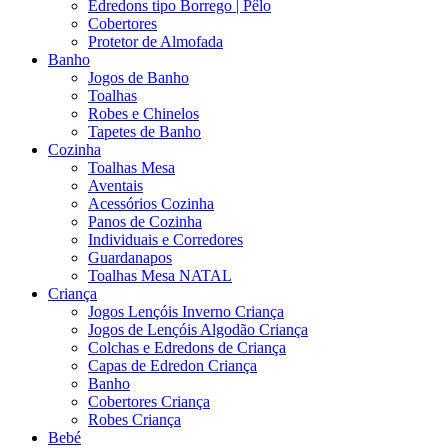
Edredons tipo Borrego | Pêlo
Cobertores
Protetor de Almofada
Banho
Jogos de Banho
Toalhas
Robes e Chinelos
Tapetes de Banho
Cozinha
Toalhas Mesa
Aventais
Acessórios Cozinha
Panos de Cozinha
Individuais e Corredores
Guardanapos
Toalhas Mesa NATAL
Criança
Jogos Lençóis Inverno Criança
Jogos de Lençóis Algodão Criança
Colchas e Edredons de Criança
Capas de Edredon Criança
Banho
Cobertores Criança
Robes Criança
Bebé