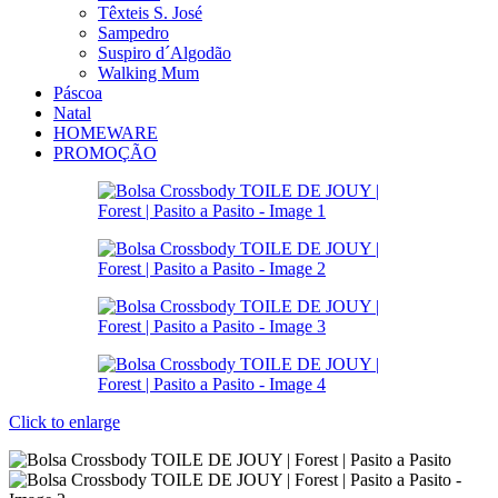
Têxteis S. José
Sampedro
Suspiro d´Algodão
Walking Mum
Páscoa
Natal
HOMEWARE
PROMOÇÃO
Click to enlarge