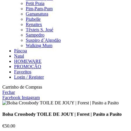
Petit Praia
Pim-Pam-Pum
Gamanatura
Piubelle
Renaitex
Têxteis S. José
Sampedro
Suspiro d´Algodão
Walking Mum
Páscoa
Natal
HOMEWARE
PROMOÇÃO
Favoritos
Login / Register
Carrinho de Compras
Fechar
Facebook
Instagram
Bolsa Crossbody TOILE DE JOUY | Forest | Pasito a Pasito
€
50.00