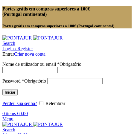
Portes grátis em compras superiores a 100€
(Portugal continental)
Portes grátis em compras superiores a 100€ (Portugal continental)
Search
Login / Register
Entrar
Criar nova conta
Nome de utilizador ou email
*
Obrigatório
Password
*
Obrigatório
Iniciar
Perdeu sua senha?
Relembrar
0
items
€
0.00
Menu
Search