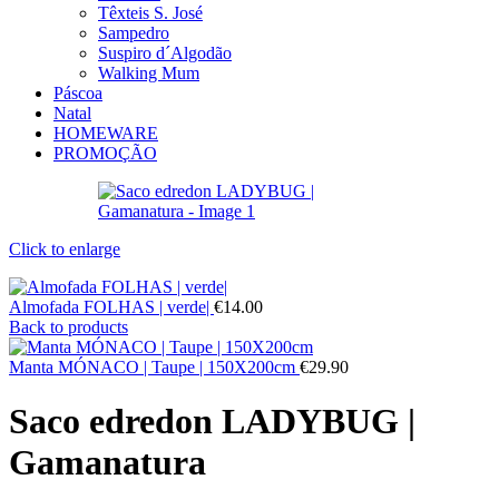
Têxteis S. José
Sampedro
Suspiro d´Algodão
Walking Mum
Páscoa
Natal
HOMEWARE
PROMOÇÃO
Click to enlarge
Almofada FOLHAS | verde|
€
14.00
Back to products
Manta MÓNACO | Taupe | 150X200cm
€
29.90
Saco edredon LADYBUG |
Gamanatura