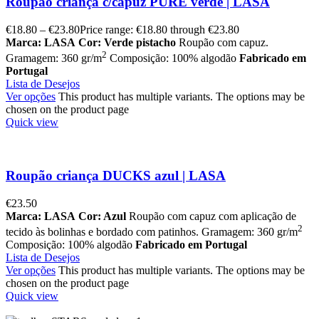
Roupão criança c/capuz PURE verde | LASA
€
18.80
–
€
23.80
Price range: €18.80 through €23.80
Marca: LASA
Cor: Verde pistacho
Roupão com capuz.
2
Gramagem: 360 gr/m
Composição: 100% algodão
Fabricado em
Portugal
Lista de Desejos
Ver opções
This product has multiple variants. The options may be
chosen on the product page
Quick view
Roupão criança DUCKS azul | LASA
€
23.50
Marca: LASA
Cor: Azul
Roupão com capuz com aplicação de
2
tecido às bolinhas e bordado com patinhos. Gramagem: 360 gr/m
Composição: 100% algodão
Fabricado em Portugal
Lista de Desejos
Ver opções
This product has multiple variants. The options may be
chosen on the product page
Quick view