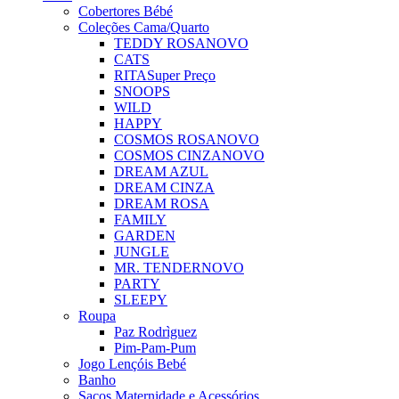
Cobertores Bébé
Coleções Cama/Quarto
TEDDY ROSA
NOVO
CATS
RITA
Super Preço
SNOOPS
WILD
HAPPY
COSMOS ROSA
NOVO
COSMOS CINZA
NOVO
DREAM AZUL
DREAM CINZA
DREAM ROSA
FAMILY
GARDEN
JUNGLE
MR. TENDER
NOVO
PARTY
SLEEPY
Roupa
Paz Rodrìguez
Pim-Pam-Pum
Jogo Lençóis Bebé
Banho
Sacos Maternidade e Acessórios