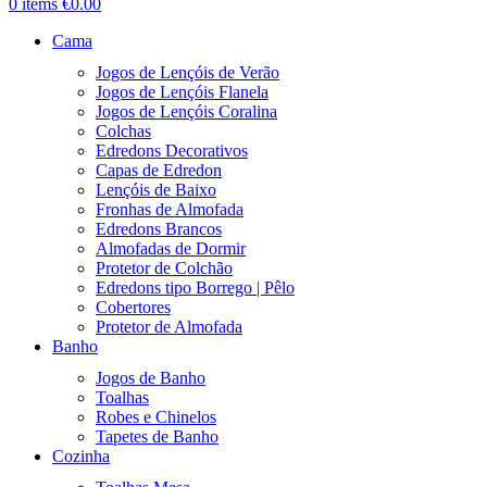
0
items
€
0.00
Cama
Jogos de Lençóis de Verão
Jogos de Lençóis Flanela
Jogos de Lençóis Coralina
Colchas
Edredons Decorativos
Capas de Edredon
Lençóis de Baixo
Fronhas de Almofada
Edredons Brancos
Almofadas de Dormir
Protetor de Colchão
Edredons tipo Borrego | Pêlo
Cobertores
Protetor de Almofada
Banho
Jogos de Banho
Toalhas
Robes e Chinelos
Tapetes de Banho
Cozinha