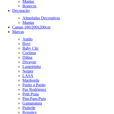
Mantas
Bonecos
Decoração
Almofadas Decorativas
Mantas
Camas 180/200x200cm
Marcas
Antilo
Bovi
Baby Clic
Coelima
Dilina
Divayne
Lameirinho
Neiper
LASA
Mariborda
Pasito a Pasito
Paz Rodrìguez
Petit Praia
Pim-Pam-Pum
Gamanatura
Piubelle
Renaitex