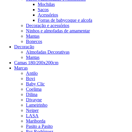
Mochilas
Sacos
Acessórios
Forras de babycoque e alcofa
Decoração e acessórios
Ninhos e almofadas de amamentar
Mantas
Bonecos
Decoração
Almofadas Decorativas
Mantas
Camas 180/200x200cm
Marcas
Antilo
Bovi
Baby Clic
Coelima
Dilina
Divayne
Lameirinho
Neiper
LASA
Mariborda
Pasito a Pasito
Paz Rodrìguez