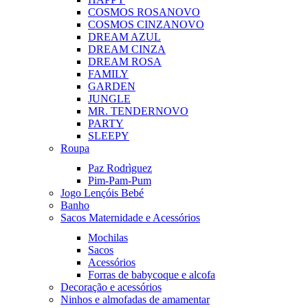
COSMOS ROSA
NOVO
COSMOS CINZA
NOVO
DREAM AZUL
DREAM CINZA
DREAM ROSA
FAMILY
GARDEN
JUNGLE
MR. TENDER
NOVO
PARTY
SLEEPY
Roupa
Paz Rodrìguez
Pim-Pam-Pum
Jogo Lençóis Bebé
Banho
Sacos Maternidade e Acessórios
Mochilas
Sacos
Acessórios
Forras de babycoque e alcofa
Decoração e acessórios
Ninhos e almofadas de amamentar