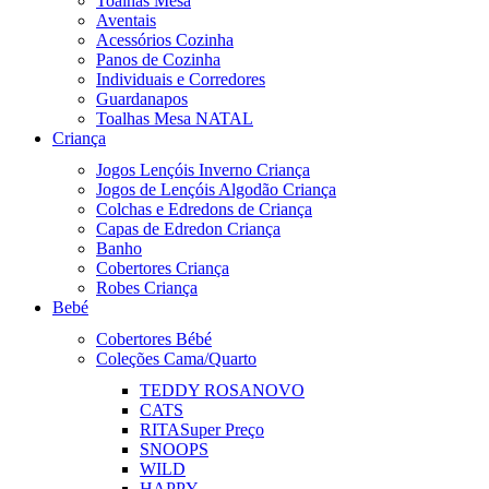
Toalhas Mesa
Aventais
Acessórios Cozinha
Panos de Cozinha
Individuais e Corredores
Guardanapos
Toalhas Mesa NATAL
Criança
Jogos Lençóis Inverno Criança
Jogos de Lençóis Algodão Criança
Colchas e Edredons de Criança
Capas de Edredon Criança
Banho
Cobertores Criança
Robes Criança
Bebé
Cobertores Bébé
Coleções Cama/Quarto
TEDDY ROSA
NOVO
CATS
RITA
Super Preço
SNOOPS
WILD
HAPPY