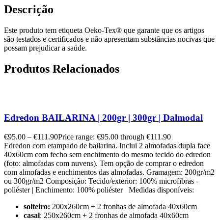
Descrição
Este produto tem etiqueta Oeko-Tex® que garante que os artigos
são testados e certificados e não apresentam substâncias nocivas que
possam prejudicar a saúde.
Produtos Relacionados
Edredon BAILARINA | 200gr | 300gr | Dalmodal
€
95.00
–
€
111.90
Price range: €95.00 through €111.90
Edredon com etampado de bailarina. Inclui 2 almofadas dupla face
40x60cm com fecho sem enchimento do mesmo tecido do edredon
(foto: almofadas com nuvens). Tem opção de comprar o edredon
com almofadas e enchimentos das almofadas. Gramagem: 200gr/m2
ou 300gr/m2 Composição: Tecido/exterior: 100% microfibras -
poliéster | Enchimento: 100% poliéster Medidas disponíveis:
solteiro:
200x260cm + 2 fronhas de almofada 40x60cm
casal
: 250x260cm + 2 fronhas de almofada 40x60cm