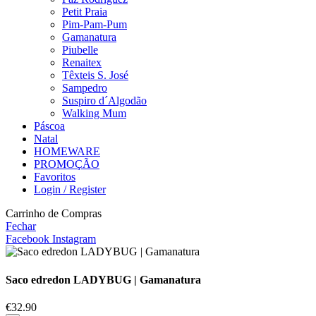
Petit Praia
Pim-Pam-Pum
Gamanatura
Piubelle
Renaitex
Têxteis S. José
Sampedro
Suspiro d´Algodão
Walking Mum
Páscoa
Natal
HOMEWARE
PROMOÇÃO
Favoritos
Login / Register
Carrinho de Compras
Fechar
Facebook
Instagram
Saco edredon LADYBUG | Gamanatura
€
32.90