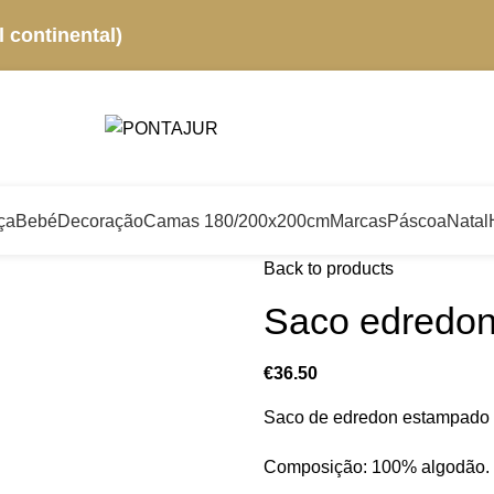
 continental)
ça
Bebé
Decoração
Camas 180/200x200cm
Marcas
Páscoa
Natal
Back to products
Saco edredo
€
36.50
Saco de edredon estampado d
Composição: 100% algodão.