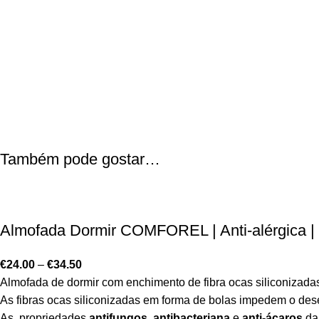
Também pode gostar…
Almofada Dormir COMFOREL | Anti-alérgica | 
€
24.00
–
€
34.50
Almofada de dormir com enchimento de fibra ocas siliconizada
As fibras ocas siliconizadas em forma de bolas impedem o dese
As propriedades
antifungos
,
antibacteriana
e
anti-ácaros
da 