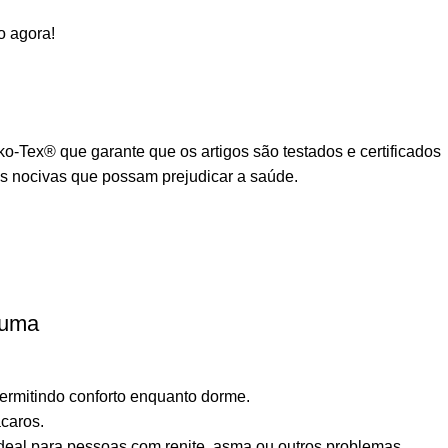
o agora!
ko-Tex® que garante que os artigos são testados e certificados
s nocivas que possam prejudicar a saúde.
puma
ermitindo conforto enquanto dorme.
caros.
deal para pessoas com renite, asma ou outros problemas