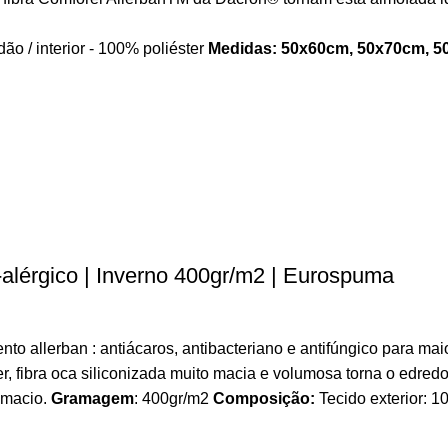
o / interior - 100% poliéster
Medidas: 50x60cm, 50x70cm, 5
érgico | Inverno 400gr/m2 | Eurospuma
erban : antiácaros, antibacteriano e antifúngico para maior e
r, fibra oca siliconizada muito macia e volumosa torna o edre
 macio.
Gramagem
: 400gr/m2
Composição:
Tecido exterior: 1