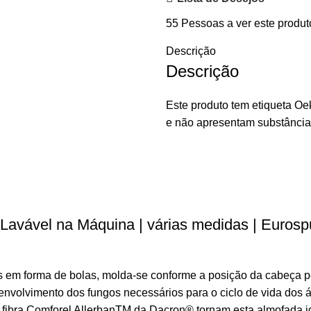
55
Pessoas a ver este produt
Descrição
Descrição
Este produto tem etiqueta Oe
e não apresentam substância
Lavável na Máquina | várias medidas | Euros
s em forma de bolas, molda-se conforme a posição da cabeça p
nvolvimento dos fungos necessários para o ciclo de vida dos á
fibra Comforel Allerban
TM
da Dacron
®
tornam esta almofada i