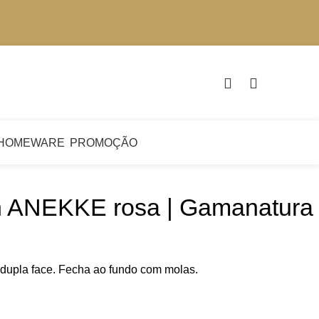
€
0.
HOMEWARE
PROMOÇÃO
n ANEKKE rosa | Gamanatura
upla face. Fecha ao fundo com molas.