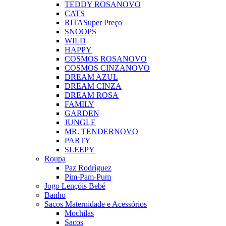
TEDDY ROSA
NOVO
CATS
RITA
Super Preço
SNOOPS
WILD
HAPPY
COSMOS ROSA
NOVO
COSMOS CINZA
NOVO
DREAM AZUL
DREAM CINZA
DREAM ROSA
FAMILY
GARDEN
JUNGLE
MR. TENDER
NOVO
PARTY
SLEEPY
Roupa
Paz Rodrìguez
Pim-Pam-Pum
Jogo Lençóis Bebé
Banho
Sacos Maternidade e Acessórios
Mochilas
Sacos