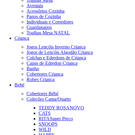
Toalhas Mesa
Aventais
Acessórios Cozinha
Panos de Cozinha
Individuais e Corredores
Guardanapos
Toalhas Mesa NATAL
Criança
Jogos Lençóis Inverno Criança
Jogos de Lençóis Algodão Criança
Colchas e Edredons de Criança
Capas de Edredon Criança
Banho
Cobertores Criança
Robes Criança
Bebé
Cobertores Bébé
Coleções Cama/Quarto
TEDDY ROSA
NOVO
CATS
RITA
Super Preço
SNOOPS
WILD
HAPPY