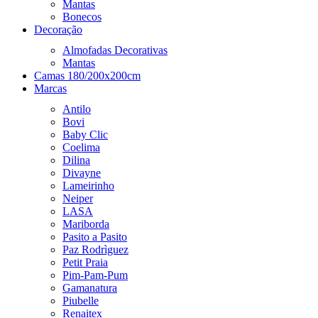
Mantas
Bonecos
Decoração
Almofadas Decorativas
Mantas
Camas 180/200x200cm
Marcas
Antilo
Bovi
Baby Clic
Coelima
Dilina
Divayne
Lameirinho
Neiper
LASA
Mariborda
Pasito a Pasito
Paz Rodrìguez
Petit Praia
Pim-Pam-Pum
Gamanatura
Piubelle
Renaitex