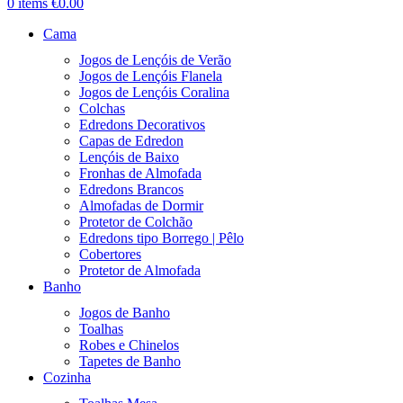
0
items
€
0.00
Cama
Jogos de Lençóis de Verão
Jogos de Lençóis Flanela
Jogos de Lençóis Coralina
Colchas
Edredons Decorativos
Capas de Edredon
Lençóis de Baixo
Fronhas de Almofada
Edredons Brancos
Almofadas de Dormir
Protetor de Colchão
Edredons tipo Borrego | Pêlo
Cobertores
Protetor de Almofada
Banho
Jogos de Banho
Toalhas
Robes e Chinelos
Tapetes de Banho
Cozinha