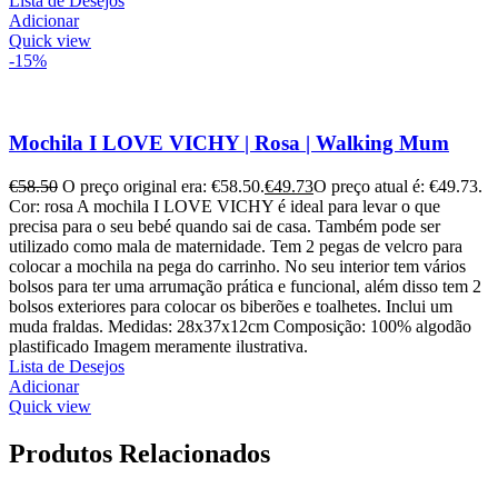
Lista de Desejos
Adicionar
Quick view
-15%
Mochila I LOVE VICHY | Rosa | Walking Mum
€
58.50
O preço original era: €58.50.
€
49.73
O preço atual é: €49.73.
Cor: rosa A mochila I LOVE VICHY é ideal para levar o que
precisa para o seu bebé quando sai de casa. Também pode ser
utilizado como mala de maternidade. Tem 2 pegas de velcro para
colocar a mochila na pega do carrinho. No seu interior tem vários
bolsos para ter uma arrumação prática e funcional, além disso tem 2
bolsos exteriores para colocar os biberões e toalhetes. Inclui um
muda fraldas. Medidas: 28x37x12cm Composição: 100% algodão
plastificado Imagem meramente ilustrativa.
Lista de Desejos
Adicionar
Quick view
Produtos Relacionados