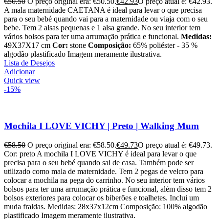
€
50.50
O preço original era: €50.50.
€
42.93
O preço atual é: €42.93.
A mala maternidade CAETANA é ideal para levar o que precisa
para o seu bebé quando vai para a maternidade ou viaja com o seu
bebe. Tem 2 alsas pequenas e 1 alsa grande. No seu interior tem
vários bolsos para ter uma arrumação prática e funcional.
Medidas:
49X37X17 cm
Cor:
stone
Composição:
65% poliéster - 35 %
algodão plastificado Imagem meramente ilustrativa.
Lista de Desejos
Adicionar
Quick view
-15%
Mochila I LOVE VICHY | Preto | Walking Mum
€
58.50
O preço original era: €58.50.
€
49.73
O preço atual é: €49.73.
Cor: preto A mochila I LOVE VICHY é ideal para levar o que
precisa para o seu bebé quando sai de casa. Também pode ser
utilizado como mala de maternidade. Tem 2 pegas de velcro para
colocar a mochila na pega do carrinho. No seu interior tem vários
bolsos para ter uma arrumação prática e funcional, além disso tem 2
bolsos exteriores para colocar os biberões e toalhetes. Inclui um
muda fraldas. Medidas: 28x37x12cm Composição: 100% algodão
plastificado Imagem meramente ilustrativa.