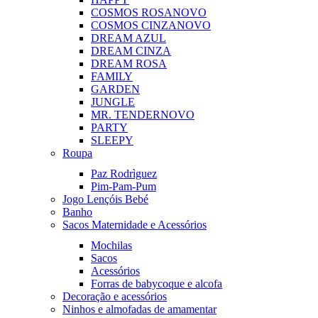
COSMOS ROSA
NOVO
COSMOS CINZA
NOVO
DREAM AZUL
DREAM CINZA
DREAM ROSA
FAMILY
GARDEN
JUNGLE
MR. TENDER
NOVO
PARTY
SLEEPY
Roupa
Paz Rodrìguez
Pim-Pam-Pum
Jogo Lençóis Bebé
Banho
Sacos Maternidade e Acessórios
Mochilas
Sacos
Acessórios
Forras de babycoque e alcofa
Decoração e acessórios
Ninhos e almofadas de amamentar