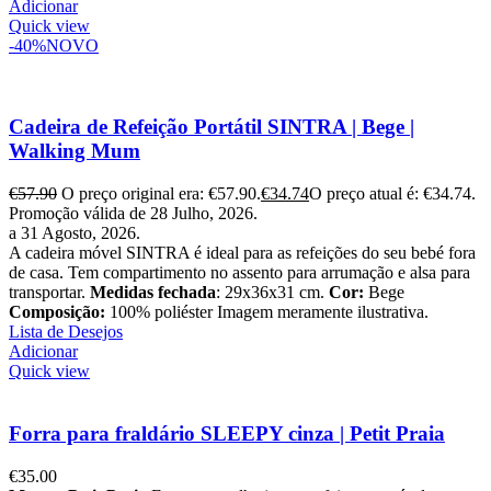
Adicionar
Quick view
-40%
NOVO
Cadeira de Refeição Portátil SINTRA | Bege |
Walking Mum
€
57.90
O preço original era: €57.90.
€
34.74
O preço atual é: €34.74.
Promoção válida de 28 Julho, 2026.
a 31 Agosto, 2026.
A cadeira móvel SINTRA é ideal para as refeições do seu bebé fora
de casa. Tem compartimento no assento para arrumação e alsa para
transportar.
Medidas fechada
: 29x36x31 cm.
Cor:
Bege
Composição:
100% poliéster Imagem meramente ilustrativa.
Lista de Desejos
Adicionar
Quick view
Forra para fraldário SLEEPY cinza | Petit Praia
€
35.00