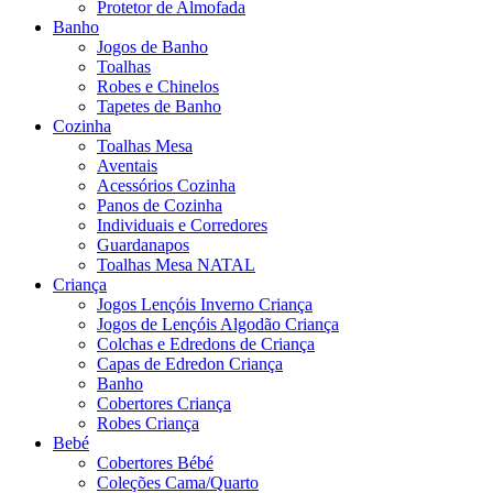
Protetor de Almofada
Banho
Jogos de Banho
Toalhas
Robes e Chinelos
Tapetes de Banho
Cozinha
Toalhas Mesa
Aventais
Acessórios Cozinha
Panos de Cozinha
Individuais e Corredores
Guardanapos
Toalhas Mesa NATAL
Criança
Jogos Lençóis Inverno Criança
Jogos de Lençóis Algodão Criança
Colchas e Edredons de Criança
Capas de Edredon Criança
Banho
Cobertores Criança
Robes Criança
Bebé
Cobertores Bébé
Coleções Cama/Quarto