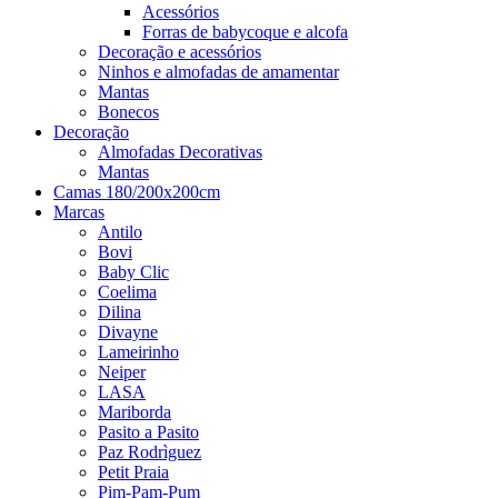
Acessórios
Forras de babycoque e alcofa
Decoração e acessórios
Ninhos e almofadas de amamentar
Mantas
Bonecos
Decoração
Almofadas Decorativas
Mantas
Camas 180/200x200cm
Marcas
Antilo
Bovi
Baby Clic
Coelima
Dilina
Divayne
Lameirinho
Neiper
LASA
Mariborda
Pasito a Pasito
Paz Rodrìguez
Petit Praia
Pim-Pam-Pum