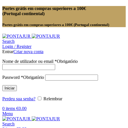
Portes grátis em compras superiores a 100€
(Portugal continental)
Portes grátis em compras superiores a 100€ (Portugal continental)
Search
Login / Register
Entrar
Criar nova conta
Nome de utilizador ou email
*
Obrigatório
Password
*
Obrigatório
Iniciar
Perdeu sua senha?
Relembrar
0
items
€
0.00
Menu
Search