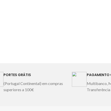
utilizados estão
azóticos, ftal
nocivas para 
27X1
PORTES GRÁTIS
PAGAMENTO 
(Portugal Continental) em compras
Multibanco, 
superiores a 100€
Transferência