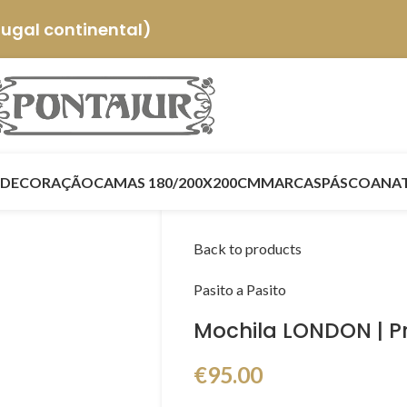
tugal continental)
DECORAÇÃO
CAMAS 180/200X200CM
MARCAS
PÁSCOA
NA
Back to products
Pasito a Pasito
Mochila LONDON | Pre
€
95.00