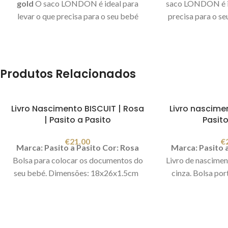
gold
O saco LONDON é ideal para
saco LONDON é id
levar o que precisa para o seu bebé
precisa para o se
quando sai de casa. Também pode ser
casa. Também pod
utilizado como mala de maternidade.
mala de maternid
Tem alsa grande para colocar ao
para colocar ao o
ombro e 2 pegas para colocar no
no carrinho com 
Produtos Relacionados
carrinho com o ajuste de 2 molas. No
No seu interior t
seu interior tem vários bolsos para ter
ter uma arrumação
uma arrumação prática e funcional.
Inclui um muda
Livro Nascimento BISCUIT | Rosa
Livro nascime
Inclui um muda fraldas. Medidas:
38x2
| Pasito a Pasito
Pasito
38x28x16cm Imagem meramente
€
21.00
€
ilustrativa.
Marca: Pasito a Pasito
Cor: Rosa
Marca: Pasito 
Bolsa para colocar os documentos do
Livro de nascimen
seu bebé. Dimensões: 18x26x1.5cm
cinza.
Bolsa po
bolsos interiores
os documentos 
fecho éclair dou
ou à máquina a 