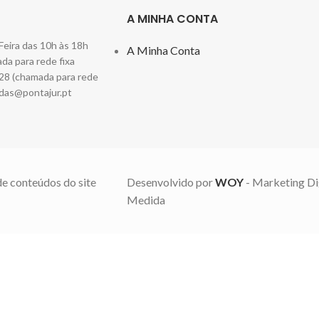
A MINHA CONTA
Feira das 10h às 18h
A Minha Conta
a para rede fixa
28 (chamada para rede
das@pontajur.pt
de conteúdos do site
Desenvolvido por
WOY
- Marketing Di
Medida