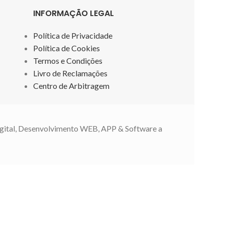
corantes azo
INFORMAÇÃO LEGAL
substâncias no
40x18x4
Política de Privacidade
Composiçã
Política de Cookies
meramen
Termos e Condições
Livro de Reclamações
Centro de Arbitragem
gital, Desenvolvimento WEB, APP & Software a