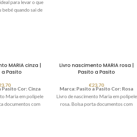
eal para levar o que
u bebé quando sai de
e ser utilizado como
ade. Tem alsa grande
mbro ou para colocar
o ajuste de 2 molas.
em vários bolsos para
 prática e funcional.
 fraldas. Medidas:
nto MARIA cinza |
Livro nascimento MARIA rosa |
8x16cm
 a Pasito
Pasito a Pasito
23.70
€
23.70
a Pasito
Cor: Cinza
Marca: Pasito a Pasito
Cor: Rosa
to Maria em polipele
Livro de nascimento Maria em polipele
rta documentos com
rosa.
Bolsa porta documentos com
 para organizar todos
bolsos interiores para organizar todos
do bebé. Fecha com
os documentos do bebé. Fecha com
rado.
Lavável à mão
fecho éclair.
Lavável à mão ou à
30ºC .
Os materiais
máquina a 30ºC .
Os materiais