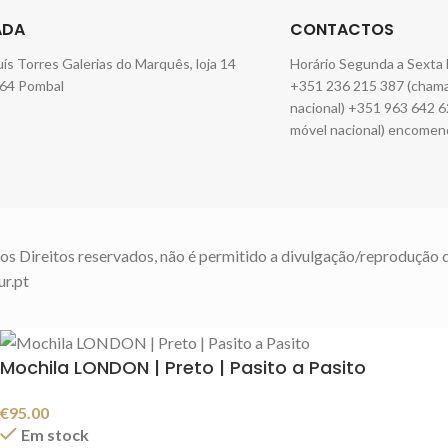
ADA
CONTACTOS
Luís Torres Galerias do Marquês, loja 14
Horário Segunda a Sexta 
64 Pombal
+351 236 215 387 (chamad
nacional) +351 963 642 6
móvel nacional) encomen
os Direitos reservados, não é permitido a divulgação/reprodução 
ur.pt
Mochila LONDON | Preto | Pasito a Pasito
€
95.00
Em stock