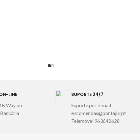
 livres de colorantes
utilizados estão livres de colorantes
atos e substâncias
azóticos, ftalatos e substâncias
a saúde.
Medidas:
nocivas para a saúde.
Medidas:
9X2 cm
27X19X2 cm
ON-LINE
SUPORTE 24/7
MB Way ou
Suporte por e-mail
 Bancária
encomendas@pontajur.pt
Telemóvel 963642628