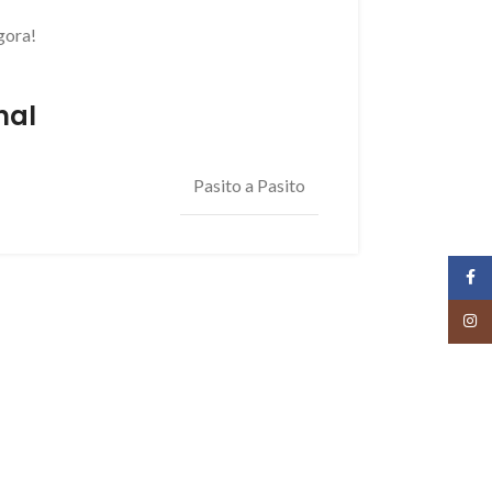
gora!
nal
Pasito a Pasito
Face
Insta