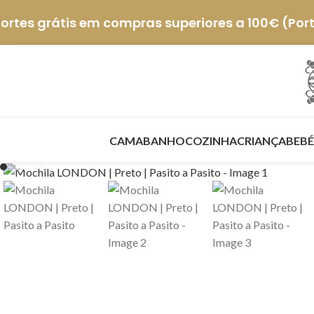
ortes grátis em compras superiores a 100€ (Por
CAMA
BANHO
COZINHA
CRIANÇA
BEBÉ
Click to enlarge