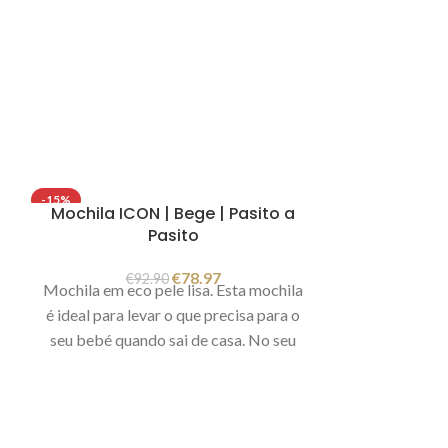
-15%
Mochila ICON | Bege | Pasito a
Pasito
€
78.97
€
92.90
Mochila em eco pele lisa. Esta mochila
é ideal para levar o que precisa para o
seu bebé quando sai de casa. No seu
interior tem vários bolsos para ter uma
arrumação prática e funcional, tem um
bolso para biberões térmico. No
exterior tem um bolso frontal e 2