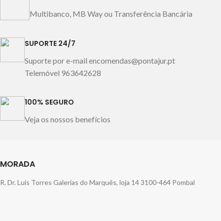
50% algodão 50% poliéster
Certificado: Okeo-TEX®
Interior: 100% poliéster
Standard 100
Fabricado em
Multibanco, MB Way ou Transferência Bancária
Cuidados:
Lavar à máquina
Portugal
máx.30º centrifugação curta
SUPORTE 24/7
Não usar lixívia Passar a ferro
110º máx. Utilizar máquina
Suporte por e-mail encomendas@pontajur.pt
secar a uma temperatura
Telemóvel 963642628
reduzida Não limpar a seco
Fabricado em Portugal
100% SEGURO
Imagem meramente
ilustrativa.
Veja os nossos benefícios
MORADA
R. Dr. Luís Torres Galerias do Marquês, loja 14 3100-464 Pombal