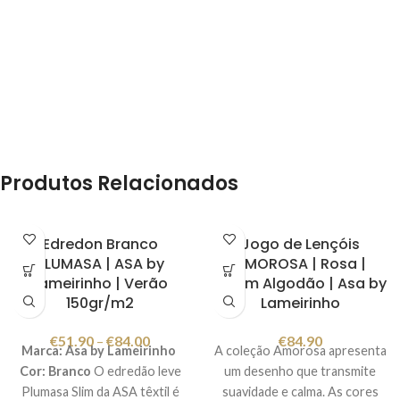
conforto enquanto dorme.
As fibras ocas siliconizadas em
forma de bolas impedem o
desenvolvimento dos fungos
necessários para o ciclo de
vida dos ácaros.
As propriedades
antifungos
,
antibacteriana
e
anti-ácaros
da fibra Comforel
Produtos Relacionados
Allerban
TM
da Dacron
®
tornam esta almofada ideal
para pessoas com renite, asma
Edredon Branco
Jogo de Lençóis
ou outros problemas
PLUMASA | ASA by
AMOROSA | Rosa |
alérgicos.
Lameirinho | Verão
Cetim Algodão | Asa by
Lavável na máquina a 40ºC.
150gr/m2
Lameirinho
Composição: exterior - 100%
€
51.90
–
€
84.00
€
84.90
algodão / interior - 100%
Marca: Asa by Lameirinho
A coleção Amorosa apresenta
poliéster
Medidas: 50x60cm,
Cor: Branco
O edredão leve
um desenho que transmite
50x70cm, 50x75cm, 60x60cm
Plumasa Slim da ASA têxtil é
suavidade e calma. As cores