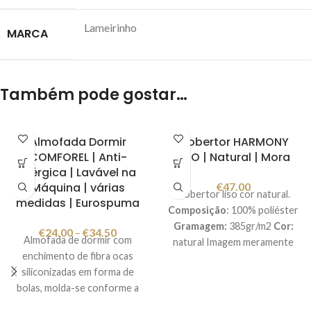
Lameirinho
MARCA
Também pode gostar…
Almofada Dormir
Cobertor HARMONY
COMFOREL | Anti-
LISO | Natural | Mora
alérgica | Lavável na
Máquina | várias
€
47.00
Cobertor liso cor natural.
medidas | Eurospuma
Composição
: 100% poliéster
Gramagem:
385gr/m2
Cor:
€
24.00
–
€
34.50
Almofada de dormir com
natural Imagem meramente
enchimento de fibra ocas
ilustrativa. Fabricado em
siliconizadas em forma de
Espanha.
bolas, molda-se conforme a
posição da cabeça permitindo