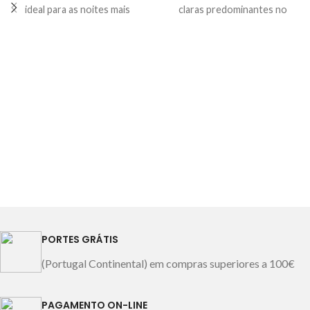
e 65x65cm.
Cor: branco
ideal para as noites mais
claras predominantes no
Fabricado em Portugal
quentes. O seu leve
lençol de cima e fronha de
Imagem meramente
enchimento de 150gr em
almofada, são combinadas
ilustrativa.
poliéster ajudará a controlar a
com uma barra aplicada e
temperatura durante o seu
lençol de baixo com riscas
sono, e o seu exterior de
muito suaves da mesma cor. O
algodão, uma fibra natural
desenho floral
amiga da nossa pele e com
intencionalmente inacabado,
propriedades que tonam o
dão uma sensação de calma ao
sono confortável. Os
conceito. Este jogo é
tamanhos 160x220 e 180x220
produzido em Cetim de
tem um exterior de 50%
Algodão, que lhe conferem um
algodão e 50% poliéster.
toque suave, tendo ainda um
Todas as restantes medidas o
acabamento com amaciadores
exterior é 100% Algodão.
que contêm Aloé Vera.
PORTES GRÁTIS
Gramagem
: 150gr/m2
Composição
: Cetim 100%
(Portugal Continental) em compras superiores a 100€
Composição:
Casal - Tecido
Algodão 210 fios Marca: Asa
exterior: 100% algodão
by Lameirinho Imagem
Solteiro - Tecido exterior:
meramente ilustrativa.
PAGAMENTO ON-LINE