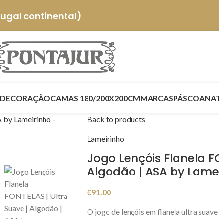
tugal continental)
DECORAÇÃO
CAMAS 180/200X200CM
MARCAS
PÁSCOA
NA
Back to products
Lameirinho
Jogo Lençóis Flanela FO
Algodão | ASA by Lame
€
91.00
O jogo de lençóis em flanela ultra suave