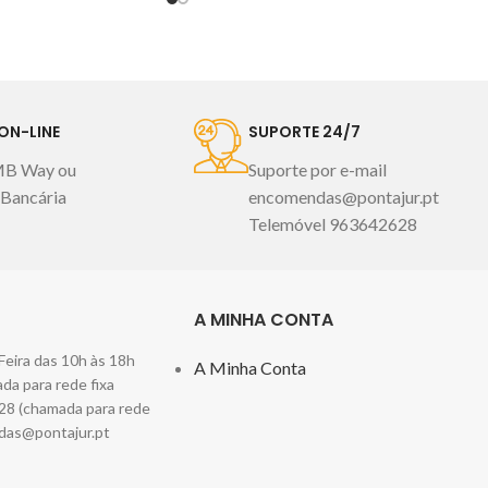
 110º máx. Utilizar
exterior: 50% algodão 50% poliéster
a uma temperatura
Interior: 100% poliéster
Cuidados:
par a seco
Fabricado
Lavar à máquina máx.30º
magem meramente
centrifugação curta Não usar lixívia
trativa.
Passar a ferro 110º máx. Utilizar
ON-LINE
SUPORTE 24/7
máquina secar a uma temperatura
MB Way ou
Suporte por e-mail
reduzida Não limpar a seco
Fabricad
 Bancária
encomendas@pontajur.pt
em Portugal
Imagem meramente
Telemóvel 963642628
ilustrativa.
A MINHA CONTA
Feira das 10h às 18h
A Minha Conta
a para rede fixa
28 (chamada para rede
das@pontajur.pt