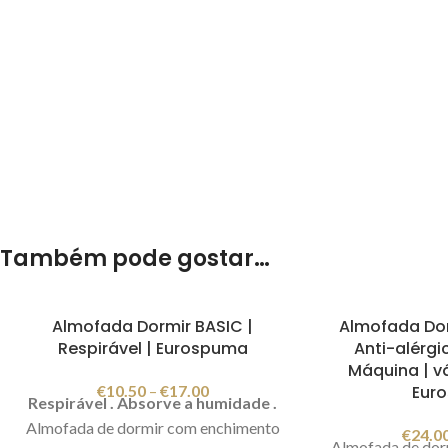
Também pode gostar…
Almofada Dormir BASIC |
Almofada Do
Respirável | Eurospuma
Anti-alérgi
Máquina | v
€
10.50
–
€
17.00
Eur
Respirável . Absorve a humidade .
Almofada de dormir com enchimento
€
24.0
Almofada de dor