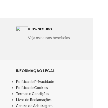
Asa by Lameirinho Imagem
fibra natu
meramente ilustrativa. Certificado:
termorregula
Okeo-TEX® Standard 100
Fabricado
pele, combin
em Portugal
de Aloe Vera, 
100% SEGURO
para garant
confortável 
Veja os nossos benefícios
o
Composição:
c/aloé vera M
Fabricado e
merame
INFORMAÇÃO LEGAL
Política de Privacidade
Política de Cookies
Termos e Condições
Livro de Reclamações
Centro de Arbitragem