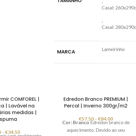
TAMANHO
,
Casal: 260x290
,
Casal: 280x290
Lameirinho
MARCA
rmir COMFOREL |
Edredon Branco PREMIUM |
ca | Lavável na
Percal | Inverno 300gr/m2
árias medidas |
ospuma
€
57.50
–
€
84.00
Cor: Branco
Edredon branco de
aquecimento. Devido ao seu
0
–
€
34.50
mir com enchimento