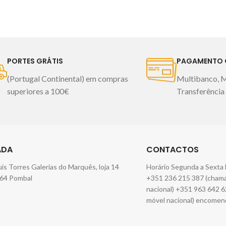
saúde.
Fabricado em Portugal
Passar a ferro
Imagem meramente ilustrativa
máquina secar 
reduzida Não lim
em Portugal
I
ilus
PORTES GRÁTIS
PAGAMENTO 
(Portugal Continental) em compras
Multibanco, 
superiores a 100€
Transferência
ADA
CONTACTOS
Luís Torres Galerias do Marquês, loja 14
Horário Segunda a Sexta 
64 Pombal
+351 236 215 387 (chamad
nacional) +351 963 642 6
móvel nacional) encomen