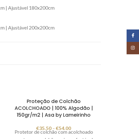
cm | Ajustável 180x200cm
cm | Ajustável 200x200cm
Face
Insta
Proteção de Colchão
ACOLCHOADO | 100% Algodão |
150gr/m2 | Asa by Lameirinho
€
35.50
–
€
54.00
Protetor de colchão com acolchoado