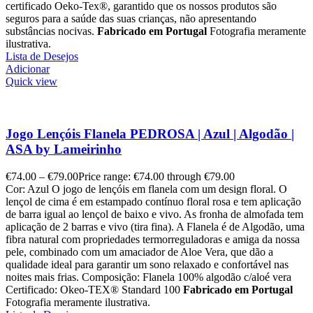
certificado Oeko-Tex®, garantido que os nossos produtos são
seguros para a saúde das suas crianças, não apresentando
substâncias nocivas.
Fabricado em Portugal
Fotografia meramente
ilustrativa.
Lista de Desejos
Adicionar
Quick view
Jogo Lençóis Flanela PEDROSA | Azul | Algodão |
ASA by Lameirinho
€
74.00
–
€
79.00
Price range: €74.00 through €79.00
Cor: Azul O jogo de lençóis em flanela com um design floral. O
lençol de cima é em estampado contínuo floral rosa e tem aplicação
de barra igual ao lençol de baixo e vivo. As fronha de almofada tem
aplicação de 2 barras e vivo (tira fina). A Flanela é de Algodão, uma
fibra natural com propriedades termorreguladoras e amiga da nossa
pele, combinado com um amaciador de Aloe Vera, que dão a
qualidade ideal para garantir um sono relaxado e confortável nas
noites mais frias. Composição: Flanela 100% algodão c/aloé vera
Certificado: Okeo-TEX® Standard 100
Fabricado em Portugal
Fotografia meramente ilustrativa.