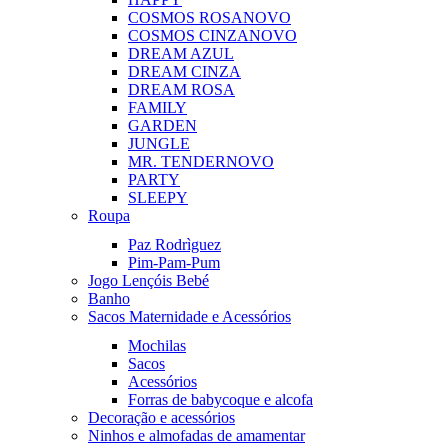
COSMOS ROSA
NOVO
COSMOS CINZA
NOVO
DREAM AZUL
DREAM CINZA
DREAM ROSA
FAMILY
GARDEN
JUNGLE
MR. TENDER
NOVO
PARTY
SLEEPY
Roupa
Paz Rodrìguez
Pim-Pam-Pum
Jogo Lençóis Bebé
Banho
Sacos Maternidade e Acessórios
Mochilas
Sacos
Acessórios
Forras de babycoque e alcofa
Decoração e acessórios
Ninhos e almofadas de amamentar