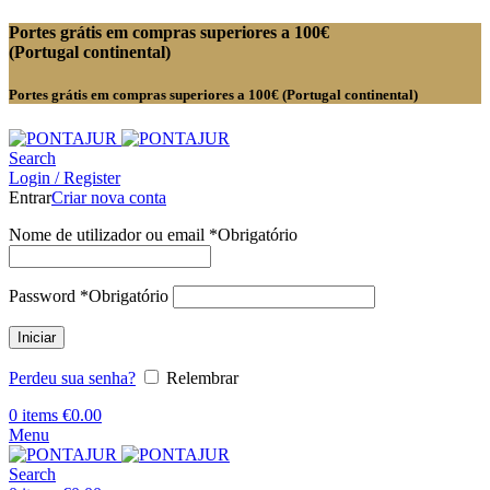
Portes grátis em compras superiores a 100€
(Portugal continental)
Portes grátis em compras superiores a 100€ (Portugal continental)
Search
Login / Register
Entrar
Criar nova conta
Nome de utilizador ou email
*
Obrigatório
Password
*
Obrigatório
Iniciar
Perdeu sua senha?
Relembrar
0
items
€
0.00
Menu
Search