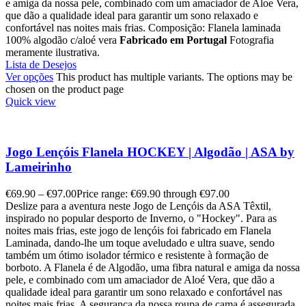
e amiga da nossa pele, combinado com um amaciador de Aloe Vera,
que dão a qualidade ideal para garantir um sono relaxado e
confortável nas noites mais frias. Composição: Flanela laminada
100% algodão c/aloé vera
Fabricado em Portugal
Fotografia
meramente ilustrativa.
Lista de Desejos
Ver opções
This product has multiple variants. The options may be
chosen on the product page
Quick view
Jogo Lençóis Flanela HOCKEY | Algodão | ASA by
Lameirinho
€
69.90
–
€
97.00
Price range: €69.90 through €97.00
Deslize para a aventura neste Jogo de Lençóis da ASA Têxtil,
inspirado no popular desporto de Inverno, o "Hockey". Para as
noites mais frias, este jogo de lençóis foi fabricado em Flanela
Laminada, dando-lhe um toque aveludado e ultra suave, sendo
também um ótimo isolador térmico e resistente à formação de
borboto. A Flanela é de Algodão, uma fibra natural e amiga da nossa
pele, e combinado com um amaciador de Aloé Vera, que dão a
qualidade ideal para garantir um sono relaxado e confortável nas
noites mais frias. A segurança da nossa roupa de cama é assegurada