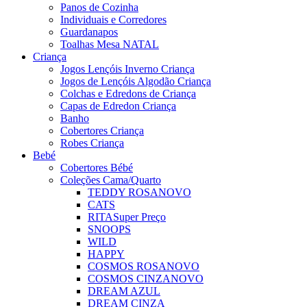
Panos de Cozinha
Individuais e Corredores
Guardanapos
Toalhas Mesa NATAL
Criança
Jogos Lençóis Inverno Criança
Jogos de Lençóis Algodão Criança
Colchas e Edredons de Criança
Capas de Edredon Criança
Banho
Cobertores Criança
Robes Criança
Bebé
Cobertores Bébé
Coleções Cama/Quarto
TEDDY ROSA
NOVO
CATS
RITA
Super Preço
SNOOPS
WILD
HAPPY
COSMOS ROSA
NOVO
COSMOS CINZA
NOVO
DREAM AZUL
DREAM CINZA