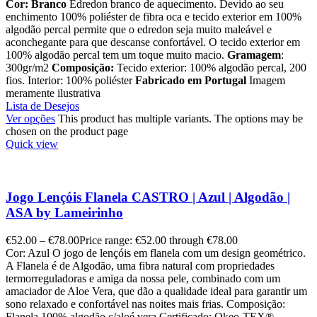
Cor: Branco
Edredon branco de aquecimento. Devido ao seu
enchimento 100% poliéster de fibra oca e tecido exterior em 100%
algodão percal permite que o edredon seja muito maleável e
aconchegante para que descanse confortável. O tecido exterior em
100% algodão percal tem um toque muito macio.
Gramagem
:
300gr/m2
Composição:
Tecido exterior: 100% algodão percal, 200
fios. Interior: 100% poliéster
Fabricado em Portugal
Imagem
meramente ilustrativa
Lista de Desejos
Ver opções
This product has multiple variants. The options may be
chosen on the product page
Quick view
Jogo Lençóis Flanela CASTRO | Azul | Algodão |
ASA by Lameirinho
€
52.00
–
€
78.00
Price range: €52.00 through €78.00
Cor: Azul O jogo de lençóis em flanela com um design geométrico.
A Flanela é de Algodão, uma fibra natural com propriedades
termorreguladoras e amiga da nossa pele, combinado com um
amaciador de Aloe Vera, que dão a qualidade ideal para garantir um
sono relaxado e confortável nas noites mais frias. Composição:
Flanela 100% algodão c/aloé vera Certificado: Okeo-TEX®