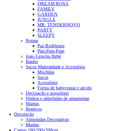
DREAM ROSA
FAMILY
GARDEN
JUNGLE
MR. TENDER
NOVO
PARTY
SLEEPY
Roupa
Paz Rodrìguez
Pim-Pam-Pum
Jogo Lençóis Bebé
Banho
Sacos Maternidade e Acessórios
Mochilas
Sacos
Acessórios
Forras de babycoque e alcofa
Decoração e acessórios
Ninhos e almofadas de amamentar
Mantas
Bonecos
Decoração
Almofadas Decorativas
Mantas
Camas 180/200x200cm