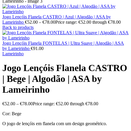
Jogo Lençóis Flanela CASTRO | Azul | Algodão | ASA by
Lameirinho
€
52.00
–
€
78.00
Price range: €52.00 through €78.00
Back to products
Jogo Lençóis Flanela FONTELAS | Ultra Suave | Algodão | ASA
by Lameirinho
€
91.00
Lameirinho
Jogo Lençóis Flanela CASTRO
| Bege | Algodão | ASA by
Lameirinho
€
52.00
–
€
78.00
Price range: €52.00 through €78.00
Cor: Bege
O jogo de lençóis em flanela com um design geométrico.