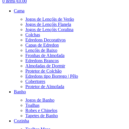
0
items
€
0.00
Cama
Jogos de Lençóis de Verão
Jogos de Lençóis Flanela
Jogos de Lençóis Coralina
Colchas
Edredons Decorativos
Capas de Edredon
Lençóis de Baixo
Fronhas de Almofada
Edredons Brancos
Almofadas de Dormir
Protetor de Colchão
Edredons tipo Borrego | Pêlo
Cobertores
Protetor de Almofada
Banho
Jogos de Banho
Toalhas
Robes e Chinelos
Tapetes de Banho
Cozinha