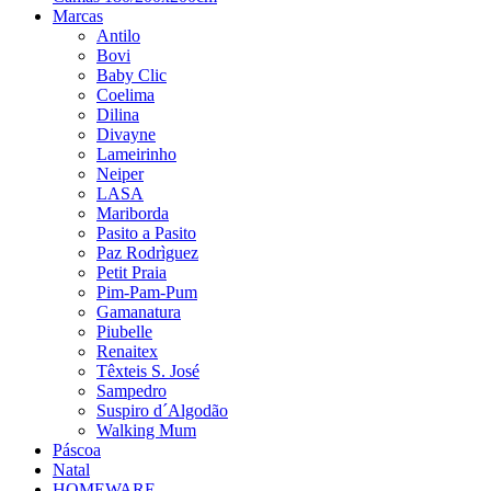
Marcas
Antilo
Bovi
Baby Clic
Coelima
Dilina
Divayne
Lameirinho
Neiper
LASA
Mariborda
Pasito a Pasito
Paz Rodrìguez
Petit Praia
Pim-Pam-Pum
Gamanatura
Piubelle
Renaitex
Têxteis S. José
Sampedro
Suspiro d´Algodão
Walking Mum
Páscoa
Natal
HOMEWARE