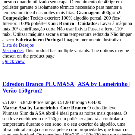
mesmo quando utilizado sem capa. O enchimento de 400gr em
poliéster garante o isolamento térmico necessário para manter a
temperatura ideal nas noites mais frias.
Gramagem
: 400gr/m2
Composição:
Tecido exterior: 100% algodão percal, 200 fios/
Interior: 100% poliéster
Cor: Branco
Cuidados:
Lavar à máquina
máx.30º centrifugação curta Não usar lixívia Passar a ferro 110º
máx. Utilizar máquina secar a uma temperatura reduzida Não limpar
a seco
Fabricado em Portugal
Imagem meramente ilustrativa.
Lista de Desejos
Ver opções
This product has multiple variants. The options may be
chosen on the product page
Quick view
Edredon Branco PLUMASA | ASA by Lameirinho |
Verão 150gr/m2
€
51.90
–
€
84.00
Price range: €51.90 through €84.00
Marca: Asa by Lameirinho
Cor: Branco
O edredão leve
Plumasa Slim da ASA têxtil é ideal para as noites mais quentes. O
seu leve enchimento de 150gr em poliéster ajudará a controlar a
temperatura durante o seu sono, e o seu exterior de algodão, uma
fibra natural amiga da nossa pele e com propriedades que tonam o
sono confortável. Os tamanhos 160x220 e 180x220 tem um exterior