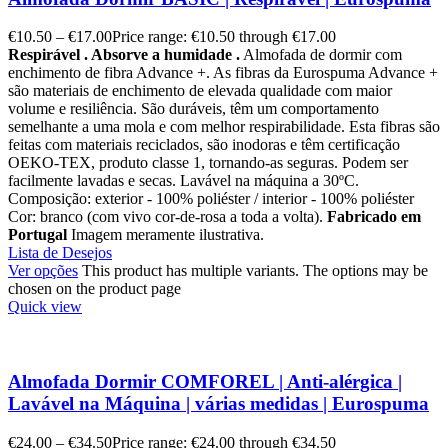
€
10.50
–
€
17.00
Price range: €10.50 through €17.00
Respirável . Absorve a humidade .
Almofada de dormir com
enchimento de fibra Advance +. As fibras da Eurospuma Advance +
são materiais de enchimento de elevada qualidade com maior
volume e resiliência. São duráveis, têm um comportamento
semelhante a uma mola e com melhor respirabilidade. Esta fibras são
feitas com materiais reciclados, são inodoras e têm certificação
OEKO-TEX, produto classe 1, tornando-as seguras. Podem ser
facilmente lavadas e secas. Lavável na máquina a 30ºC.
Composição: exterior - 100% poliéster / interior - 100% poliéster
Cor: branco (com vivo cor-de-rosa a toda a volta).
Fabricado em
Portugal
Imagem meramente ilustrativa.
Lista de Desejos
Ver opções
This product has multiple variants. The options may be
chosen on the product page
Quick view
Almofada Dormir COMFOREL | Anti-alérgica |
Lavável na Máquina | várias medidas | Eurospuma
€
24.00
–
€
34.50
Price range: €24.00 through €34.50