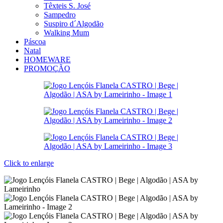
Têxteis S. José
Sampedro
Suspiro d´Algodão
Walking Mum
Páscoa
Natal
HOMEWARE
PROMOÇÃO
Click to enlarge