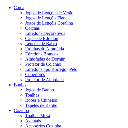
Cama
Jogos de Lençóis de Verão
Jogos de Lençóis Flanela
Jogos de Lençóis Coralina
Colchas
Edredons Decorativos
Capas de Edredon
Lençóis de Baixo
Fronhas de Almofada
Edredons Brancos
Almofadas de Dormir
Protetor de Colchão
Edredons tipo Borrego | Pêlo
Cobertores
Protetor de Almofada
Banho
Jogos de Banho
Toalhas
Robes e Chinelos
Tapetes de Banho
Cozinha
Toalhas Mesa
Aventais
Acessórios Cozinha