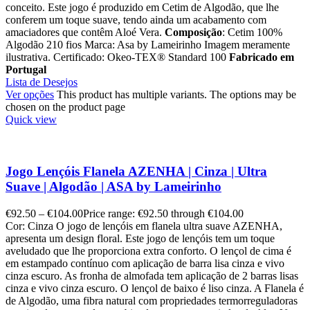
conceito. Este jogo é produzido em Cetim de Algodão, que lhe
conferem um toque suave, tendo ainda um acabamento com
amaciadores que contêm Aloé Vera.
Composição
: Cetim 100%
Algodão 210 fios Marca: Asa by Lameirinho Imagem meramente
ilustrativa. Certificado: Okeo-TEX® Standard 100
Fabricado em
Portugal
Lista de Desejos
Ver opções
This product has multiple variants. The options may be
chosen on the product page
Quick view
Jogo Lençóis Flanela AZENHA | Cinza | Ultra
Suave | Algodão | ASA by Lameirinho
€
92.50
–
€
104.00
Price range: €92.50 through €104.00
Cor: Cinza O jogo de lençóis em flanela ultra suave AZENHA,
apresenta um design floral. Este jogo de lençóis tem um toque
aveludado que lhe proporciona extra conforto. O lençol de cima é
em estampado contínuo com aplicação de barra lisa cinza e vivo
cinza escuro. As fronha de almofada tem aplicação de 2 barras lisas
cinza e vivo cinza escuro. O lençol de baixo é liso cinza. A Flanela é
de Algodão, uma fibra natural com propriedades termorreguladoras