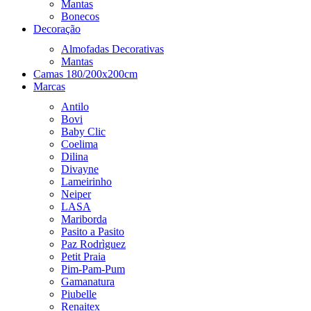
Mantas
Bonecos
Decoração
Almofadas Decorativas
Mantas
Camas 180/200x200cm
Marcas
Antilo
Bovi
Baby Clic
Coelima
Dilina
Divayne
Lameirinho
Neiper
LASA
Mariborda
Pasito a Pasito
Paz Rodrìguez
Petit Praia
Pim-Pam-Pum
Gamanatura
Piubelle
Renaitex