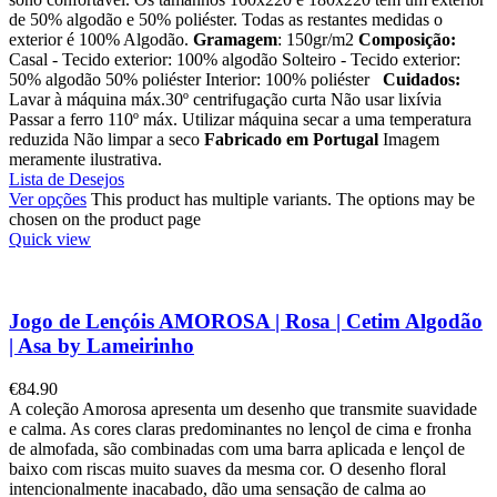
de 50% algodão e 50% poliéster. Todas as restantes medidas o
exterior é 100% Algodão.
Gramagem
: 150gr/m2
Composição:
Casal - Tecido exterior: 100% algodão Solteiro - Tecido exterior:
50% algodão 50% poliéster Interior: 100% poliéster
Cuidados:
Lavar à máquina máx.30º centrifugação curta Não usar lixívia
Passar a ferro 110º máx. Utilizar máquina secar a uma temperatura
reduzida Não limpar a seco
Fabricado em Portugal
Imagem
meramente ilustrativa.
Lista de Desejos
Ver opções
This product has multiple variants. The options may be
chosen on the product page
Quick view
Jogo de Lençóis AMOROSA | Rosa | Cetim Algodão
| Asa by Lameirinho
€
84.90
A coleção Amorosa apresenta um desenho que transmite suavidade
e calma. As cores claras predominantes no lençol de cima e fronha
de almofada, são combinadas com uma barra aplicada e lençol de
baixo com riscas muito suaves da mesma cor. O desenho floral
intencionalmente inacabado, dão uma sensação de calma ao