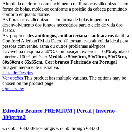
Almofada de dormir com enchimento de fibra ocas siliconizadas em
forma de bolas, molda-se conforme a posição da cabeça permitindo
conforto enquanto dorme.
As fibras ocas siliconizadas em forma de bolas impedem o
desenvolvimento dos fungos necessários para o ciclo de vida dos
ácaros.
As propriedades
antifungos
,
antibacteriana
e
anti-ácaros
da fibra
Comforel Allerban
TM
da Dacron
®
tornam esta almofada ideal para
pessoas com renite, asma ou outros problemas alérgicos.
Lavável na máquina a 40ºC. Composição: exterior - 100% algodão /
interior - 100% poliéster
Medidas: 50x60cm, 50x70cm, 50x75cm,
60x60cm e 65x65cm.
Cor: branco
Fabricado em Portugal
Imagem meramente ilustrativa.
Lista de Desejos
Ver opções
This product has multiple variants. The options may be
chosen on the product page
Quick view
Edredon Branco PREMIUM | Percal | Inverno
300gr/m2
€
57.50
–
€
84.00
Price range: €57.50 through €84.00