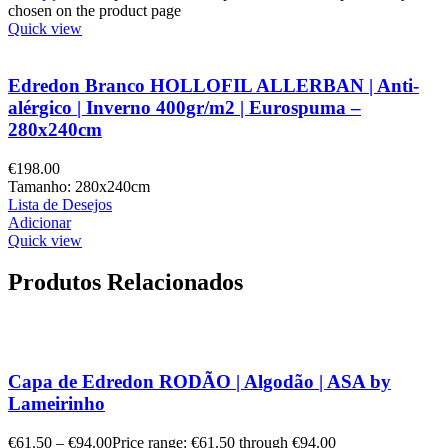
chosen on the product page
Quick view
Edredon Branco HOLLOFIL ALLERBAN | Anti-
alérgico | Inverno 400gr/m2 | Eurospuma –
280x240cm
€
198.00
Tamanho: 280x240cm
Lista de Desejos
Adicionar
Quick view
Produtos Relacionados
Capa de Edredon RODÃO | Algodão | ASA by
Lameirinho
€
61.50
–
€
94.00
Price range: €61.50 through €94.00