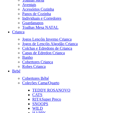
Toalhas Mesa
Aventais
Acessórios Cozinha
Panos de Cozinha
Individuais e Corredores
Guardanapos
Toalhas Mesa NATAL
Criança
Jogos Lençóis Inverno Criança
Jogos de Lençóis Algodão Criança
Colchas e Edredons de Criança
Capas de Edredon Criança
Banho
Cobertores Criança
Robes Criança
Bebé
Cobertores Bébé
Coleções Cama/Quarto
TEDDY ROSA
NOVO
CATS
RITA
Super Preço
SNOOPS
WILD
HAPPY