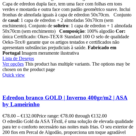
Capa de edredon dupla face, tem uma face com folhas em tons
verdes e mostarda e outra face com padão geométrico suave. Inclui
fronhas de almofada iguais à capa de edredon 50x70cm. Conjunto
de
casal
: 1 capa de edredon + 2 almofadas 50x70cm (sem
enchimento). Conjunto de
solteiro
: 1 capa de edredon + 1 almofada
50x70cm (sem enchimento)
Composição
: 100% algodão
Cor:
única Certificado: Okeo-TEX® Standard 100 O selo de qualidade
Oeko-Tex® garante que os artigos testados e certificados não
apresentam substâncias prejudiciais à saúde.
Fabricado em
Portugal
Imagem meramente ilustrativa
Lista de Desejos
Ver opções
This product has multiple variants. The options may be
chosen on the product page
Quick view
Edredon branco GOLD | Inverno 400gr/m2 | ASA
by Lameirinho
€
78.00
–
€
132.00
Price range: €78.00 through €132.00
O edredão Gold da ASA Têxtil, é uma solução de elevada qualidade
para ter o conforto necessário nas noites mais frias. O seu exterior de
200 fios em Percal de Algodão, proporciona um toque agradável