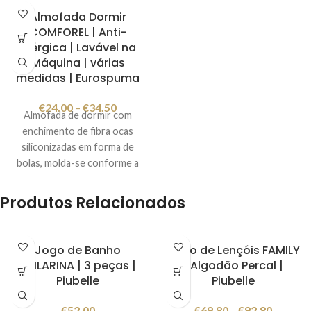
Almofada Dormir
COMFOREL | Anti-
alérgica | Lavável na
Máquina | várias
medidas | Eurospuma
€
24.00
–
€
34.50
Almofada de dormir com
enchimento de fibra ocas
siliconizadas em forma de
bolas, molda-se conforme a
posição da cabeça permitindo
conforto enquanto dorme.
Produtos Relacionados
As fibras ocas siliconizadas em
forma de bolas impedem o
desenvolvimento dos fungos
Jogo de Banho
Jogo de Lençóis FAMILY
necessários para o ciclo de
BAILARINA | 3 peças |
| Algodão Percal |
vida dos ácaros.
Piubelle
Piubelle
As propriedades
antifungos
,
antibacteriana
e
anti-ácaros
€
52.00
€
69.80
–
€
92.80