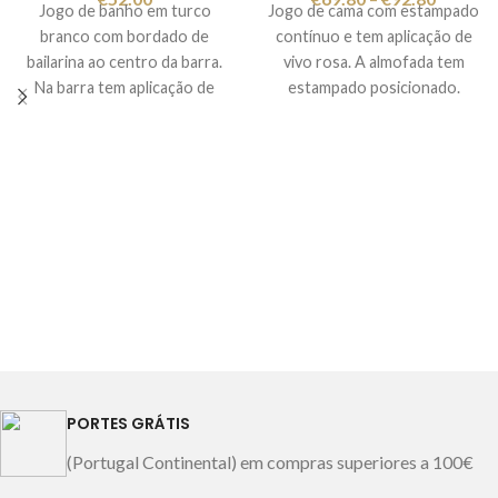
Jogo de banho em turco
Jogo de cama com estampado
da fibra Comforel
branco com bordado de
contínuo e tem aplicação de
Allerban
TM
da Dacron
®
bailarina ao centro da barra.
vivo rosa. A almofada tem
tornam esta almofada ideal
Na barra tem aplicação de
estampado posicionado.
para pessoas com renite, asma
folho estampado às bolinhas
Lençol de baixo com
ou outros problemas
cor de rosa. Composição:
estampado contínuo aos
alérgicos.
100% algodão Gramagem:
corações. Composição: 100%
Lavável na máquina a 40ºC.
500gr/m2. Conjunto de 3
algodão percal 200 fios.
Composição: exterior - 100%
peças:
Medidas:
algodão / interior - 100%
1 toalha de banho 100x150cm
solteiro- 180x290cm
poliéster
Medidas: 50x60cm,
1 toalha de rosto 50x100cm
casal- 240x290cm
50x70cm, 50x75cm, 60x60cm
1 toalha de bidé 30x50cm
Fabricado em Portugal
e 65x65cm.
Cor: branco
Fabricado em Portugal
Imagem meramente
Fabricado em Portugal
Imagem meramente
ilustrativa.
Imagem meramente
ilustrativa.
ilustrativa.
PORTES GRÁTIS
(Portugal Continental) em compras superiores a 100€