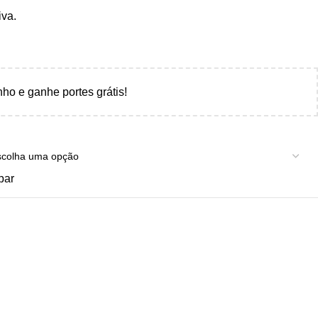
iva.
nho e ganhe portes grátis!
par