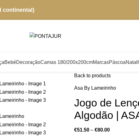
 continental)
ça
Bebé
Decoração
Camas 180/200x200cm
Marcas
Páscoa
Natal
Back to products
Asa By Lameirinho
Jogo de Lenç
Algodão | AS
€
51.50
–
€
80.00