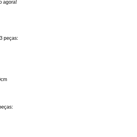
o agora!
3 peças:
0cm
peças: