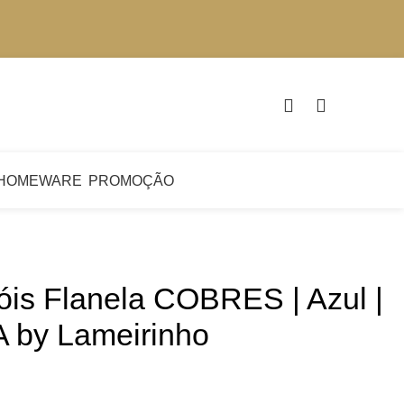
€
0.
HOMEWARE
PROMOÇÃO
óis Flanela COBRES | Azul |
A by Lameirinho