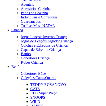
Toalhas Mesa
Aventais
Acessórios Cozinha
Panos de Cozinha
Individuais e Corredores
Guardanapos
Toalhas Mesa NATAL
Criança
Jogos Lençóis Inverno Criança
Jogos de Lençóis Algodão Criança
Colchas e Edredons de Criança
Capas de Edredon Criança
Banho
Cobertores Criança
Robes Criança
Bebé
Cobertores Bébé
Coleções Cama/Quarto
TEDDY ROSA
NOVO
CATS
RITA
Super Preço
SNOOPS
WILD
HAPPY