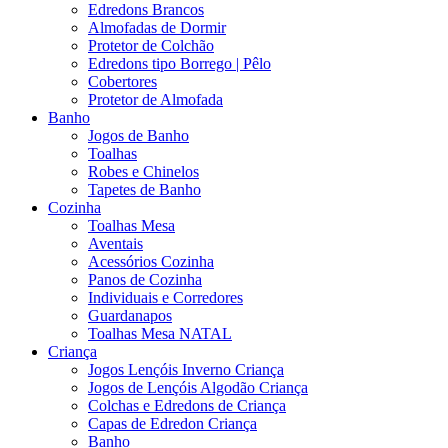
Edredons Brancos
Almofadas de Dormir
Protetor de Colchão
Edredons tipo Borrego | Pêlo
Cobertores
Protetor de Almofada
Banho
Jogos de Banho
Toalhas
Robes e Chinelos
Tapetes de Banho
Cozinha
Toalhas Mesa
Aventais
Acessórios Cozinha
Panos de Cozinha
Individuais e Corredores
Guardanapos
Toalhas Mesa NATAL
Criança
Jogos Lençóis Inverno Criança
Jogos de Lençóis Algodão Criança
Colchas e Edredons de Criança
Capas de Edredon Criança
Banho