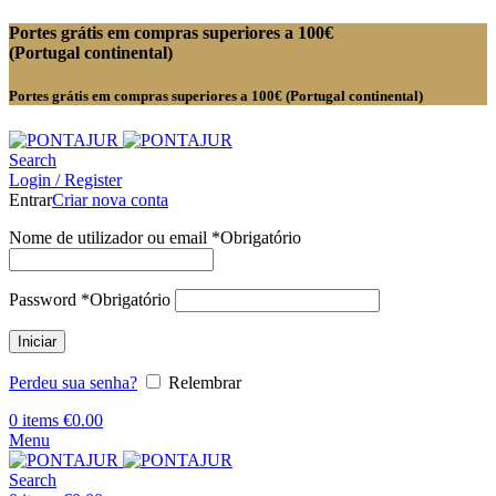
Portes grátis em compras superiores a 100€
(Portugal continental)
Portes grátis em compras superiores a 100€ (Portugal continental)
Search
Login / Register
Entrar
Criar nova conta
Nome de utilizador ou email
*
Obrigatório
Password
*
Obrigatório
Iniciar
Perdeu sua senha?
Relembrar
0
items
€
0.00
Menu
Search