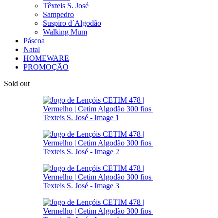
Têxteis S. José
Sampedro
Suspiro d´Algodão
Walking Mum
Páscoa
Natal
HOMEWARE
PROMOÇÃO
Sold out