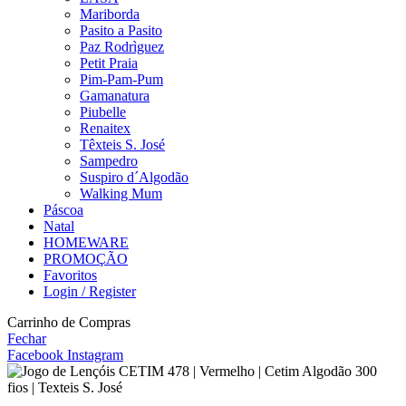
Mariborda
Pasito a Pasito
Paz Rodrìguez
Petit Praia
Pim-Pam-Pum
Gamanatura
Piubelle
Renaitex
Têxteis S. José
Sampedro
Suspiro d´Algodão
Walking Mum
Páscoa
Natal
HOMEWARE
PROMOÇÃO
Favoritos
Login / Register
Carrinho de Compras
Fechar
Facebook
Instagram