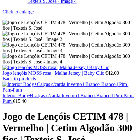
Click to enlarge
Jogo lençóis MOSS rosa | Malha Jersey | Baby Clic
€
42.00
Back to products
Interior Body+Calças c/carda Inverno | Branco-Branco | Pim-Pam-
Pum
€
15.40
Jogo de Lençóis CETIM 478 |
Vermelho | Cetim Algodão 300
fios | Texteis S. José