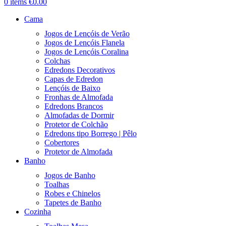
0
items
€
0.00
Cama
Jogos de Lençóis de Verão
Jogos de Lençóis Flanela
Jogos de Lençóis Coralina
Colchas
Edredons Decorativos
Capas de Edredon
Lençóis de Baixo
Fronhas de Almofada
Edredons Brancos
Almofadas de Dormir
Protetor de Colchão
Edredons tipo Borrego | Pêlo
Cobertores
Protetor de Almofada
Banho
Jogos de Banho
Toalhas
Robes e Chinelos
Tapetes de Banho
Cozinha