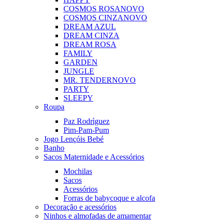
COSMOS ROSA
NOVO
COSMOS CINZA
NOVO
DREAM AZUL
DREAM CINZA
DREAM ROSA
FAMILY
GARDEN
JUNGLE
MR. TENDER
NOVO
PARTY
SLEEPY
Roupa
Paz Rodrìguez
Pim-Pam-Pum
Jogo Lençóis Bebé
Banho
Sacos Maternidade e Acessórios
Mochilas
Sacos
Acessórios
Forras de babycoque e alcofa
Decoração e acessórios
Ninhos e almofadas de amamentar