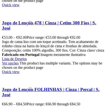
chosen on the product page
Quick view
Jogo de Lençóis 478 | Cinza | Cetim 300 Fios | S.
José
€
53.00
–
€
92.00
Price range: €53.00 through €92.00
Jogo de cama liso com um toque acetinado. Tem acabamento de
rolinho cinza na barra do lençol de cima e fronhas de almofada.
Composição: cetim 100% algodão, 300 fios. Cor: Cinza claro/ cinza
Fabricado em Portugal
Imagem meramente ilustrativa
Lista de Desejos
Ver opções
This product has multiple variants. The options may be
chosen on the product page
Quick view
Jogo de Lençóis FOLHINHAS | Cinza | Percal | S.
José
€
66.90
–
€
84.50
Price range: €66.90 through €84.50