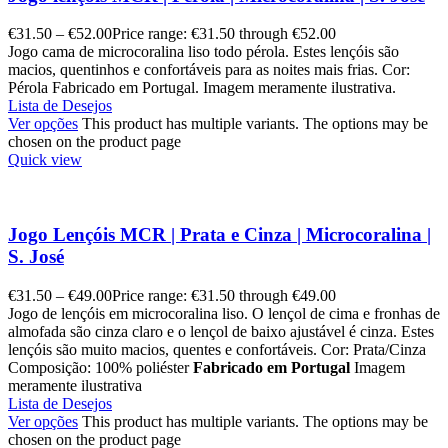
€
31.50
–
€
52.00
Price range: €31.50 through €52.00
Jogo cama de microcoralina liso todo pérola. Estes lençóis são
macios, quentinhos e confortáveis para as noites mais frias. Cor:
Pérola Fabricado em Portugal. Imagem meramente ilustrativa.
Lista de Desejos
Ver opções
This product has multiple variants. The options may be
chosen on the product page
Quick view
Jogo Lençóis MCR | Prata e Cinza | Microcoralina |
S. José
€
31.50
–
€
49.00
Price range: €31.50 through €49.00
Jogo de lençóis em microcoralina liso. O lençol de cima e fronhas de
almofada são cinza claro e o lençol de baixo ajustável é cinza. Estes
lençóis são muito macios, quentes e confortáveis. Cor: Prata/Cinza
Composição: 100% poliéster
Fabricado em Portugal
Imagem
meramente ilustrativa
Lista de Desejos
Ver opções
This product has multiple variants. The options may be
chosen on the product page