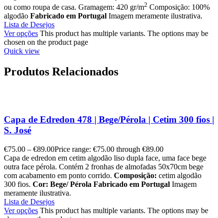
2
ou como roupa de casa. Gramagem: 420 gr/m
Composição: 100%
algodão
Fabricado em Portugal
Imagem meramente ilustrativa.
Lista de Desejos
Ver opções
This product has multiple variants. The options may be
chosen on the product page
Quick view
Produtos Relacionados
Capa de Edredon 478 | Bege/Pérola | Cetim 300 fios |
S. José
€
75.00
–
€
89.00
Price range: €75.00 through €89.00
Capa de edredon em cetim algodão liso dupla face, uma face bege
outra face pérola. Contém 2 fronhas de almofadas 50x70cm bege
com acabamento em ponto corrido.
Composição:
cetim algodão
300 fios.
Cor: Bege/ Pérola
Fabricado em Portugal
Imagem
meramente ilustrativa.
Lista de Desejos
Ver opções
This product has multiple variants. The options may be