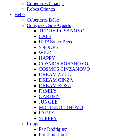
Cobertores Criança
Robes Criança
Bebé
Cobertores Bébé
Coleções Cama/Quarto
TEDDY ROSA
NOVO
CATS
RITA
Super Preço
SNOOPS
WILD
HAPPY
COSMOS ROSA
NOVO
COSMOS CINZA
NOVO
DREAM AZUL
DREAM CINZA
DREAM ROSA
FAMILY
GARDEN
JUNGLE
MR. TENDER
NOVO
PARTY
SLEEPY
Roupa
Paz Rodrìguez
Pim-Pam-Pum