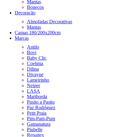
Mantas
Bonecos
Decoração
Almofadas Decorativas
Mantas
Camas 180/200x200cm
Marcas
Antilo
Bovi
Baby Clic
Coelima
Dilina
Divayne
Lameirinho
Neiper
LASA
Mariborda
Pasito a Pasito
Paz Rodrìguez
Petit Praia
Pim-Pam-Pum
Gamanatura
Piubelle
Renaitex