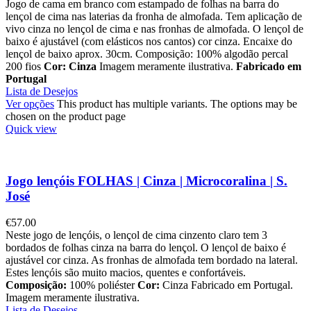
Jogo de cama em branco com estampado de folhas na barra do
lençol de cima nas laterias da fronha de almofada. Tem aplicação de
vivo cinza no lençol de cima e nas fronhas de almofada. O lençol de
baixo é ajustável (com elásticos nos cantos) cor cinza. Encaixe do
lençol de baixo aprox. 30cm. Composição: 100% algodão percal
200 fios
Cor: Cinza
Imagem meramente ilustrativa.
Fabricado em
Portugal
Lista de Desejos
Ver opções
This product has multiple variants. The options may be
chosen on the product page
Quick view
Jogo lençóis FOLHAS | Cinza | Microcoralina | S.
José
€
57.00
Neste jogo de lençóis, o lençol de cima cinzento claro tem 3
bordados de folhas cinza na barra do lençol. O lençol de baixo é
ajustável cor cinza. As fronhas de almofada tem bordado na lateral.
Estes lençóis são muito macios, quentes e confortáveis.
Composição:
100% poliéster
Cor:
Cinza Fabricado em Portugal.
Imagem meramente ilustrativa.
Lista de Desejos