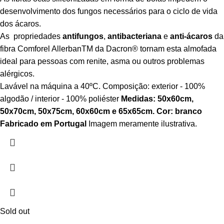
desenvolvimento dos fungos necessários para o ciclo de vida
dos ácaros.
As propriedades
antifungos
,
antibacteriana
e
anti-ácaros
da
fibra Comforel Allerban
TM
da Dacron
®
tornam esta almofada
ideal para pessoas com renite, asma ou outros problemas
alérgicos.
Lavável na máquina a 40ºC. Composição: exterior - 100%
algodão / interior - 100% poliéster
Medidas: 50x60cm,
50x70cm, 50x75cm, 60x60cm e 65x65cm.
Cor: branco
Fabricado em Portugal
Imagem meramente ilustrativa.
Sold out