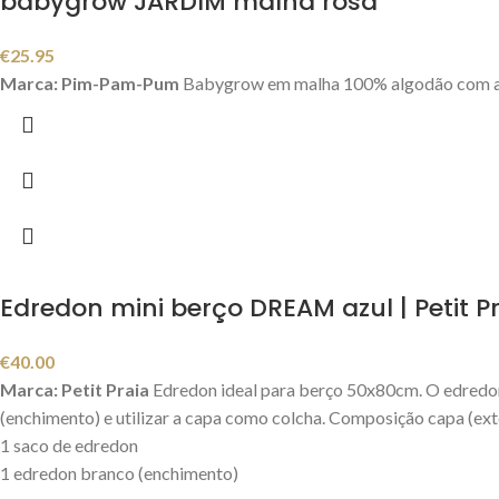
babygrow JARDIM malha rosa
€
25.95
Marca: Pim-Pam-Pum
Babygrow em malha 100% algodão com aplic
Edredon mini berço DREAM azul | Petit P
€
40.00
Marca: Petit Praia
Edredon ideal para berço 50x80cm. O edredon 
(enchimento) e utilizar a capa como colcha. Composição capa (ex
1 saco de edredon
1 edredon branco (enchimento)