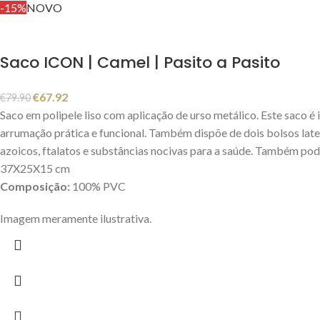
-15%
NOVO
Saco ICON | Camel | Pasito a Pasito
€
67.92
€
79.90
Saco em polipele liso com aplicação de urso metálico. Este saco é 
arrumação prática e funcional. Também dispõe de dois bolsos later
azoicos, ftalatos e substâncias nocivas para a saúde. Também pod
37X25X15 cm
Composição:
100% PVC
Imagem meramente ilustrativa.