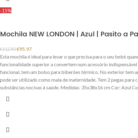
-15%
Mochila NEW LONDON | Azul | Pasito a Pa
€
95.97
€
112.90
Esta mochila é ideal para levar o que precisa para o seu bebé qu
funcionalidade superior a convertem num acessório indispensável p
funcional, tem um bolso para biberões térmico. No exterior tem um
pode ser utilizado como mala de maternidade. Tem 2 pegas para col
substâncias nocivas à saúde. Medidas: 35x38x16 cm Cor: Azu