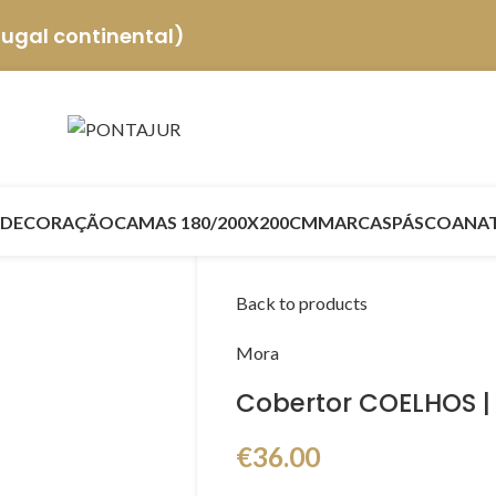
tugal continental)
DECORAÇÃO
CAMAS 180/200X200CM
MARCAS
PÁSCOA
NA
Back to products
Mora
Cobertor COELHOS | 
€
36.00