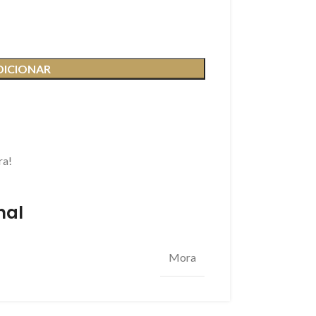
DICIONAR
ra!
nal
Mora